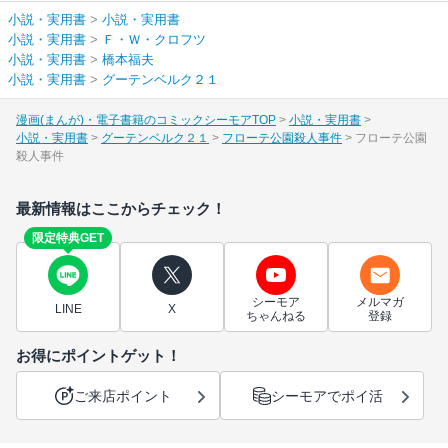
小説・実用書
>
小説・実用書
小説・実用書
>
Ｆ・Ｗ・クロフツ
小説・実用書
>
橋本福夫
小説・実用書
>
グーテンベルク２１
漫画(まんが)・電子書籍のコミックシーモアTOP
小説・実用書
小説・実用書
グーテンベルク２１
フローテ公園殺人事件
フローテ公園
殺人事件
最新情報はここからチェック！
限定特典GET
シーモア
メルマガ
LINE
X
ちゃんねる
登録
お得にポイントゲット！
ご来店ポイント
シーモアでポイ活