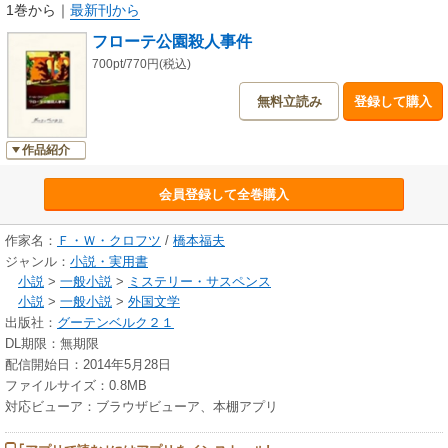
1巻から
｜
最新刊から
フローテ公園殺人事件
700pt/770円(税込)
無料立読み
登録して購入
作品紹介
会員登録して全巻購入
作家名：
Ｆ・Ｗ・クロフツ
/
橋本福夫
ジャンル：
小説・実用書
小説
>
一般小説
>
ミステリー・サスペンス
小説
>
一般小説
>
外国文学
出版社：
グーテンベルク２１
DL期限：無期限
配信開始日：2014年5月28日
ファイルサイズ：0.8MB
対応ビューア：ブラウザビューア、本棚アプリ