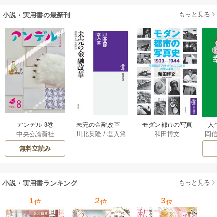
もっと見る
小説・実用書の最新刊
アンデル 8巻
未完の金融改革
モダン都市の写真
人
中央公論新社
川北英隆
/
塩入篤
和田博文
岡
――池尾和人の政
史 1923－1944
教
策実践 1巻
――写真雑誌「フ
の
無料立読み
ォトタイムス」に
みる視覚の革命 1巻
もっと見る
小説・実用書ランキング
1
2
3
位
位
位