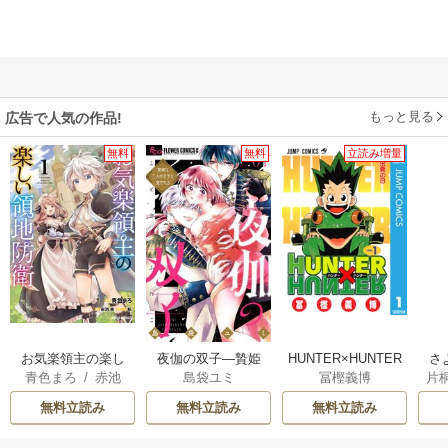
もっと見る
広告で人気の作品!
無料
無料
立読み増量
お気楽領主の楽し
夜伽の双子―贄姫
HUNTER×HUNTER
さ
青色まろ
/
赤池
島袋ユミ
冨樫義博
片
い領地防衛
は二人の王子に愛
モノクロ版
冷
宗
/
転
される―
ィ
無料立読み
無料立読み
無料立読み
き