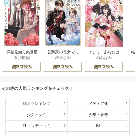
拝啓見知らぬ旦那
公爵家の長女でし
そして、あなたは
久川航璃
鈴音さや
柏みなみ
様、離婚していた
た
私を捨てる
だきます
無料立読み
無料立読み
無料立読み
その他の人気ランキングをチェック！
総合ランキング
メディア化
少女・女性
少年・青年
TL・レディコミ
BL