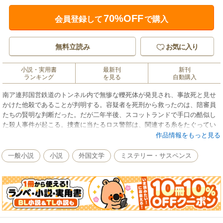
70%OFF
会員登録して
で購入
無料立読み
お気に入り
小説・実用書
最新刊
新刊
ランキング
を見る
自動購入
南ア連邦国営鉄道のトンネル内で無惨な轢死体が発見され、事故死と見せ
かけた他殺であることが判明する。容疑者を死刑から救ったのは、陪審員
たちの賢明な判断だった。だが二年半後、スコットランドで手口の酷似し
た殺人事件が起こる。捜査に当たるロス警部は、関連する糸をたぐってい
く……元鉄道技師だったアリバイ研究家としてのクロフツの、面目躍如た
作品情報をもっと見る
るミステリー。
一般小説
小説
外国文学
ミステリー・サスペンス