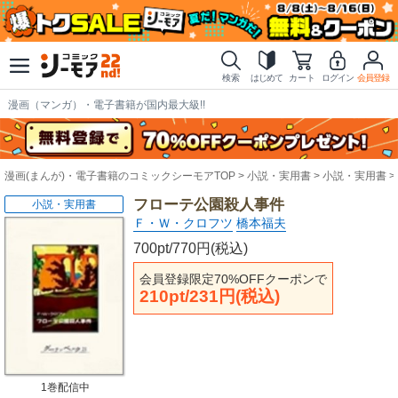
検索
はじめて
カート
ログイン
会員登録
漫画（マンガ）・電子書籍が国内最大級!!
漫画(まんが)・電子書籍のコミックシーモアTOP
小説・実用書
小説・実用書
フローテ公園殺人事件
小説・実用書
Ｆ・Ｗ・クロフツ
橋本福夫
700pt/770円(税込)
会員登録限定70%OFFクーポンで
210pt/231円(税込)
1巻配信中