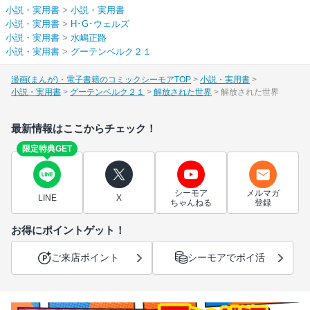
小説・実用書
>
小説・実用書
小説・実用書
>
H･G･ウェルズ
小説・実用書
>
水嶋正路
小説・実用書
>
グーテンベルク２１
漫画(まんが)・電子書籍のコミックシーモアTOP
小説・実用書
小説・実用書
グーテンベルク２１
解放された世界
解放された世界
最新情報はここからチェック！
限定特典GET
シーモア
メルマガ
LINE
X
ちゃんねる
登録
お得にポイントゲット！
ご来店ポイント
シーモアでポイ活