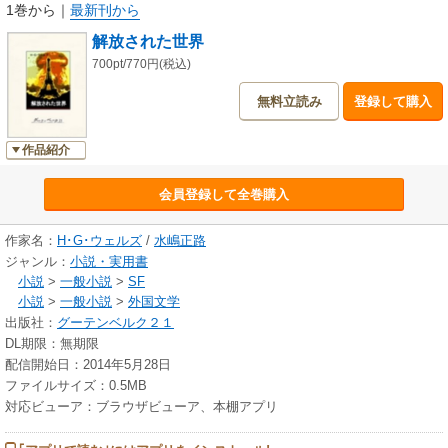
1巻から
｜
最新刊から
解放された世界
700pt/770円(税込)
無料立読み
登録して購入
作品紹介
会員登録して全巻購入
作家名：
H･G･ウェルズ
/
水嶋正路
ジャンル：
小説・実用書
小説
>
一般小説
>
SF
小説
>
一般小説
>
外国文学
出版社：
グーテンベルク２１
DL期限：無期限
配信開始日：2014年5月28日
ファイルサイズ：0.5MB
対応ビューア：ブラウザビューア、本棚アプリ