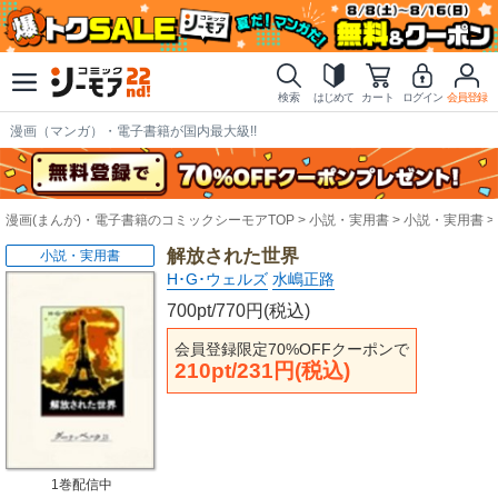
検索
はじめて
カート
ログイン
会員登録
漫画（マンガ）・電子書籍が国内最大級!!
漫画(まんが)・電子書籍のコミックシーモアTOP
小説・実用書
小説・実用書
解放された世界
小説・実用書
H･G･ウェルズ
水嶋正路
700pt/770円(税込)
会員登録限定70%OFFクーポンで
210pt/231円(税込)
1巻配信中