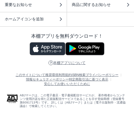
重要なお知らせ
商品に関するお知らせ
ホームアイコンを追加
本棚アプリを無料ダウンロード！
本棚アプリについて
このサイトについて
推奨環境
利用規約
ISBN検索
プライバシーポリシー
情報セキュリティーポリシー
特定商取引法に基づく表示
安心してお使いいただくために
ABJマークは、この電子書店・電子書籍配信サービスが、 著作権者からコンテ
ンツ使用許諾を得た正規版配信サービスであることを示す登録商標（登録番号
第6091713号）です。 詳しくは［ABJマーク］または［電子出版制作・流通協
議会］で検索してください。
(C)NTTソルマーレ