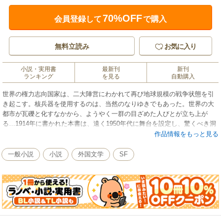
70%OFF
会員登録して
で購入
無料立読み
お気に入り
小説・実用書
最新刊
新刊
ランキング
を見る
自動購入
世界の権力志向国家は、二大陣営にわかれて再び地球規模の戦争状態を引
き起こす。核兵器を使用するのは、当然のなりゆきでもあった。世界の大
都市が瓦礫と化すなかから、ようやく一群の目ざめた人びとが立ち上が
る…1914年に書かれた本書は、遠く1950年代に舞台を設定し、驚くべき洞
察力で未来戦争を描いたＳＦ巨編だ。
作品情報をもっと見る
一般小説
小説
外国文学
SF