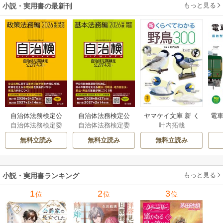
もっと見る
小説・実用書の最新刊
自治体法務検定公
自治体法務検定公
ヤマケイ文庫 新 く
電車
自治体法務検定委
自治体法務検定委
叶内拓哉
式テキスト 政策
式テキスト 基本
らべてわかる野鳥3
型
員会
員会
法務編 ２０２６
法務編 ２０２６
00 1巻
無料立読み
無料立読み
無料立読み
年度検定対応 1巻
年度検定対応 1巻
もっと見る
小説・実用書ランキング
1
2
3
位
位
位