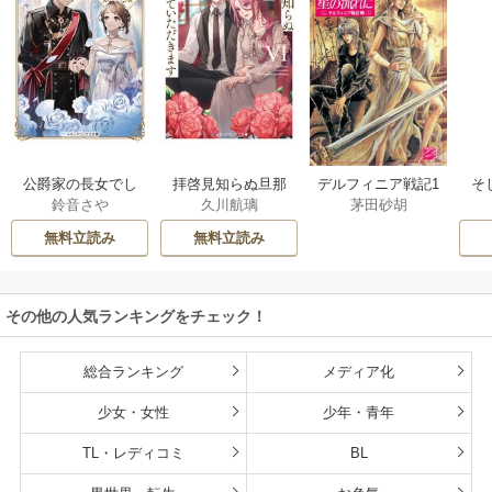
公爵家の長女でし
拝啓見知らぬ旦那
そ
デルフィニア戦記1
鈴音さや
久川航璃
茅田砂胡
た
様、離婚していた
だきます
無料立読み
無料立読み
その他の人気ランキングをチェック！
総合ランキング
メディア化
少女・女性
少年・青年
TL・レディコミ
BL