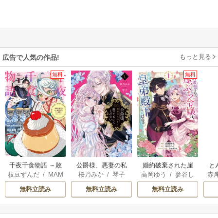
もっと見る
広告で人気の作品!
無料
無料
千夜千食物語 ～敗
公爵様、悪妻の私
婚約破棄された崖
と
枝豆ずんだ
/
MAM
桜乃みか
/
琴子
高岡ゆう
/
参谷し
赤
国の姫ですが氷の
はもう放っておい
っぷち令嬢は、帝
AKOTO
/
鴉羽凛燈
のぶ
/
雲屋ゆきお
皇子殿下がどうも
てください
国の皇弟殿下と結
無料立読み
無料立読み
無料立読み
溺愛してくれてい
ばれる
ます～