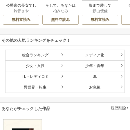
公爵家の長女でし
そして、あなたは
影まで愛して
鈴音さや
柏みなみ
影山優佳
た
私を捨てる
無料立読み
無料立読み
無料立読み
その他の人気ランキングをチェック！
総合ランキング
メディア化
少女・女性
少年・青年
TL・レディコミ
BL
異世界・転生
お色気
履歴削除
あなたがチェックした作品