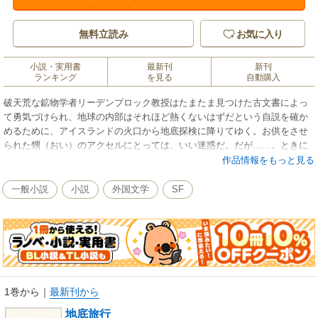
無料立読み
お気に入り
小説・実用書
最新刊
新刊
ランキング
を見る
自動購入
破天荒な鉱物学者リーデンブロック教授はたまたま見つけた古文書によっ
て勇気づけられ、地球の内部はそれほど熱くないはずだという自説を確か
めるために、アイスランドの火口から地底探検に降りてゆく。お供をさせ
られた甥（おい）のアクセルにとっては、いい迷惑だ。だが……。ときに
ユーモラスに、ときに筆力にものを言わせて、ぐいぐいと読者を引っ張っ
作品情報をもっと見る
て飽きさせないヴェルヌのＳＦ冒険小説の代表作のひとつ。
一般小説
小説
外国文学
SF
1巻から
｜
最新刊から
地底旅行