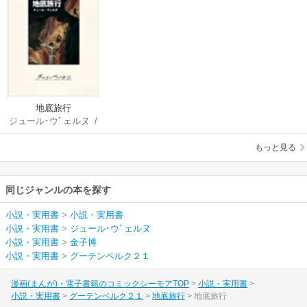
地底旅行
ジュール･ウﾞェルヌ
/
金子博
もっと見る
同じジャンルの本を探す
小説・実用書
>
小説・実用書
小説・実用書
>
ジュール･ウﾞェルヌ
小説・実用書
>
金子博
小説・実用書
>
グーテンベルク２１
漫画(まんが)・電子書籍のコミックシーモアTOP
小説・実用書
小説・実用書
グーテンベルク２１
地底旅行
地底旅行