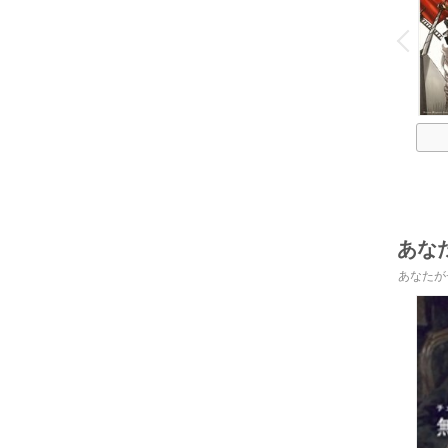
o
v
P
r
e
i
u
あな
あなたが