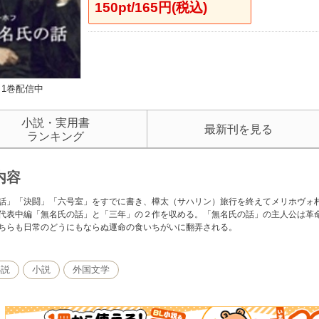
150pt/165円(税込)
1巻配信中
小説・実用書
最新刊を見る
ランキング
内容
話」「決闘」「六号室」をすでに書き、樺太（サハリン）旅行を終えてメリホヴォ
代表中編「無名氏の話」と「三年」の２作を収める。「無名氏の話」の主人公は革
ちらも日常のどうにもならぬ運命の食いちがいに翻弄される。
小説
小説
外国文学