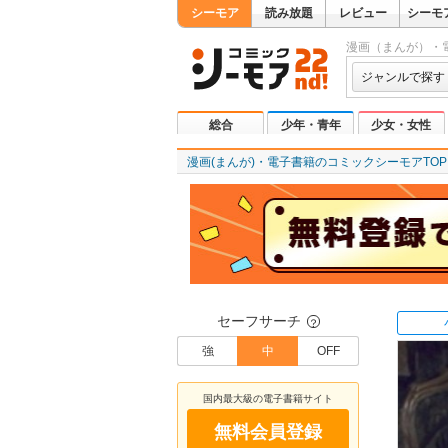
シーモア
読み放題
レビュー
シーモ
漫画（まんが）・
ジャンルで探す
総合
少年・青年
少女・女性
漫画(まんが)・電子書籍のコミックシーモアTOP
セーフサーチ
？
強
中
OFF
国内最大級の電子書籍サイト
無料会員登録