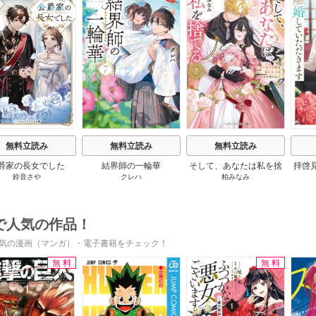
s
無料立読み
無料立読み
無料立読み
爵家の長女でした
結界師の一輪華
そして、あなたは私を捨
拝啓
鈴音さや
クレハ
柏みなみ
てる
婚
で人気の作品！
気の漫画（マンガ）・電子書籍をチェック！
無料
無料