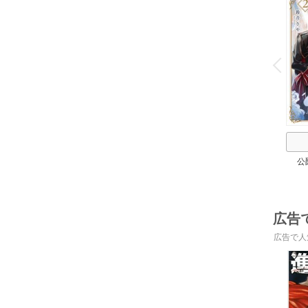
o
v
P
r
e
i
u
公
広告
広告で人