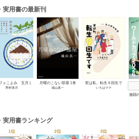
・実用書の最新刊
s
フェこよみ 五月く
月曜のこない部屋 1巻
実は私、転生９回生で
野村美月
城山真一
いろはママ
夏のおもてなし 1巻
す マンガ 私の前世物
語 1巻
激闘
然が
・実用書ランキング
1位
2位
3位