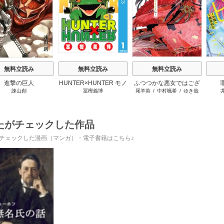
s
無料立読み
無料立読み
無料立読み
進撃の巨人
HUNTER×HUNTER モノ
ふつつかな悪女ではござ
諫山創
冨樫義博
尾羊英
/
中村颯希
/
ゆき哉
クロ版
いますが ～雛宮蝶鼠とり
かえ伝～
たがチェックした作品
チェックした漫画（マンガ）・電子書籍はこちら♪