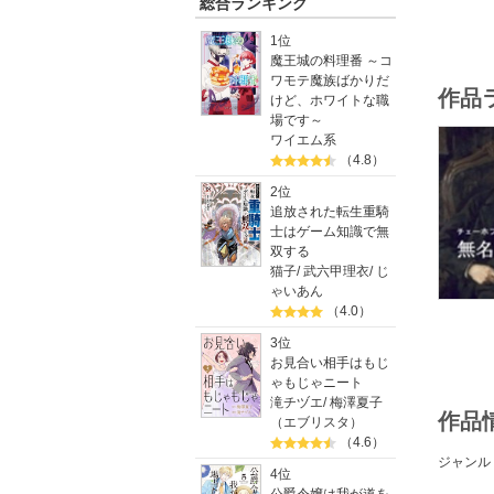
総合ランキング
1位
魔王城の料理番 ～コ
ワモテ魔族ばかりだ
作品
けど、ホワイトな職
場です～
ワイエム系
（4.8）
2位
追放された転生重騎
士はゲーム知識で無
双する
猫子
/
武六甲理衣
/
じ
ゃいあん
（4.0）
3位
お見合い相手はもじ
ゃもじゃニート
滝チヅエ
/
梅澤夏子
作品
（エブリスタ）
（4.6）
ジャンル
4位