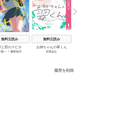
N
x
e
t
無料立読み
無料立読み
無料立読み
罪と罰のスピカ
お姉ちゃんの翠くん
王太子様、私今度こそあ
さよな
井龍一
/
瀬尾知汐
目黒あむ
おしばなお
/
岡達英茉
/
先崎
進
なたに殺されたくないん
旦那様
真琴
です！ ～聖女に嵌められ
の役立
た貧乏令嬢、二度目は串
刺し回避します！～
履歴を削除