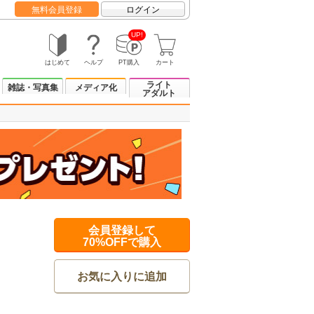
無料会員登録
ログイン
UP!
はじめて
ヘルプ
PT購入
カート
ライト
雑誌・写真集
メディア化
アダルト
会員登録して
70%OFFで購入
お気に入りに追加