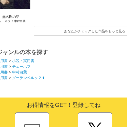
無名氏の話
ェーホフ
/
中村白葉
あなたがチェックした作品をもっと見る
ジャンルの本を探す
実用書
>
小説・実用書
実用書
>
チェーホフ
実用書
>
中村白葉
実用書
>
グーテンベルク２１
お得情報をGET！登録してね