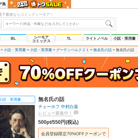
ア島
電子書籍ならコミックシーモア！
シーモア
BL
TL
ライトノベル
小説・実用書
コミックス
小説・実用書
小説・実用書
グーテンベルク２１
無名氏の話
無名氏の話
無名氏の話
小説・実用書
チェーホフ
中村白葉
レビュー募集中！
500pt/550円(税込)
会員登録限定70%OFFクーポンで