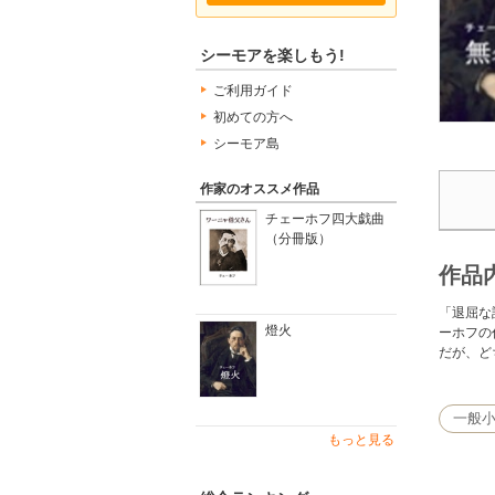
シーモアを楽しもう!
ご利用ガイド
初めての方へ
シーモア島
作家のオススメ作品
チェーホフ四大戯曲
（分冊版）
作品
「退屈な
燈火
ーホフの
だが、ど
一般
もっと見る