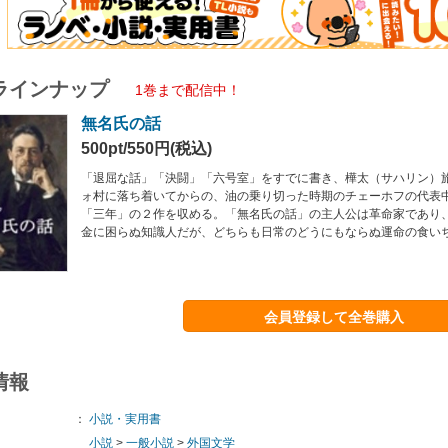
ラインナップ
1巻まで配信中！
無名氏の話
500pt/550円(税込)
「退屈な話」「決闘」「六号室」をすでに書き、樺太（サハリン）
ォ村に落ち着いてからの、油の乗り切った時期のチェーホフの代表
「三年」の２作を収める。「無名氏の話」の主人公は革命家であり
金に困らぬ知識人だが、どちらも日常のどうにもならぬ運命の食い
会員登録して全巻購入
情報
：
小説・実用書
小説
>
一般小説
>
外国文学