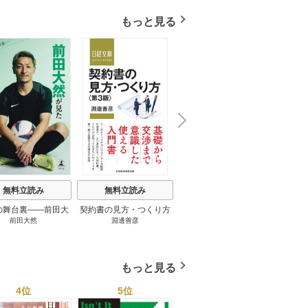
もっと見る
N
x
e
t
無料立読み
無料立読み
無料立読み
の舞台裏――前田大
契約書の見方・つくり方
談話室米澤 1巻
リーン
前田大然
淵邊善彦
米澤穂信
パット
見たワールドカップ
＜第３版＞ 1巻
のにす
2026 1巻
ってい
トで最
もっと見る
4位
5位
6位