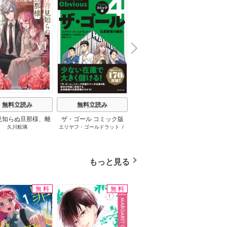
N
x
e
t
無料立読み
無料立読み
無料立読み
見知らぬ旦那様、離
ザ・ゴール コミック版
さようなら王子様、どう
か
久川航璃
エリヤフ・ゴールドラット
/
ハナミズキ
友麻
していただきます
か私のことは忘れてくだ
ジェフ・コックス
/
岸良裕
さい
司
/
青木健生
/
蒼田山
もっと見る
無料
無料