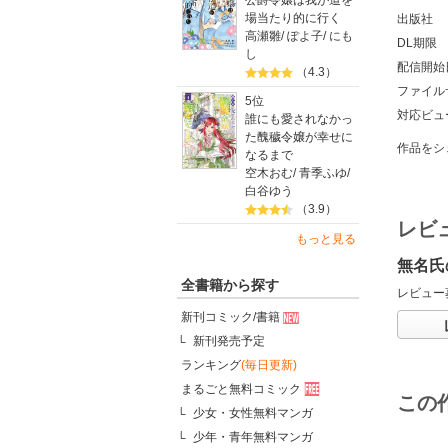
公爵令嬢は我が道を
場当たり的に行く
出版社
高瀬雛
/
ぽよ子
/
にも
DL期限
し
配信開始
（4.3）
ファイル
5位
対応ビュ
誰にも愛されなかっ
た醜穢令嬢が幸せに
作品をシ
なるまで
空木おむ
/
青季ふゆ
/
白谷ゆう
（3.9）
レビ
もっと見る
無名氏
全書籍から探す
レビュー
新刊コミック/書籍
新刊発売予定
ランキング
(毎日更新)
まるごと無料コミック
この
少女・女性無料マンガ
少年・青年無料マンガ