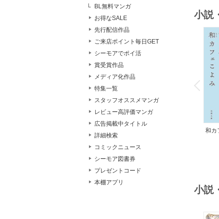
BL無料マンガ
小説
お得なSALE
先行配信作品
ご来店ポイント毎日GET
シーモアでポイ活
賞受賞作品
o
メディア化作品
v
P
r
e
i
u
特集一覧
スタッフオススメマンガ
レビュー高評価マンガ
広告掲載中タイトル
和カ
詳細検索
んの
コミックニュース
シーモア図書券
プレゼントコード
本棚アプリ
小説