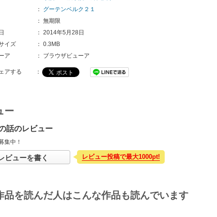
：
グーテンベルク２１
：
無期限
日
：
2014年5月28日
サイズ
：
0.3MB
ーア
：
ブラウザビューア
ェアする
：
ュー
の話のレビュー
募集中！
レビュー投稿で最大1000pt!
レビューを書く
作品を読んだ人はこんな作品も読んでいます