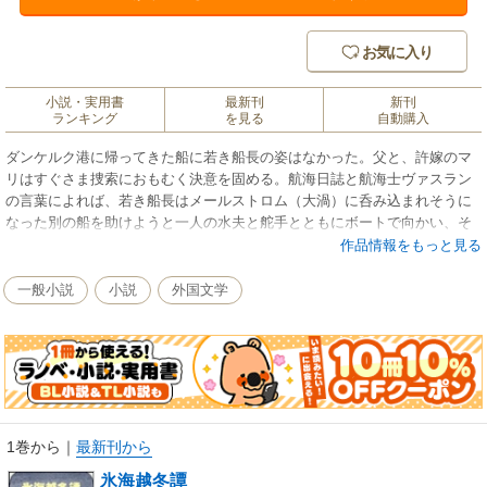
お気に入り
小説・実用書
最新刊
新刊
ランキング
を見る
自動購入
ダンケルク港に帰ってきた船に若き船長の姿はなかった。父と、許嫁のマ
リはすぐさま捜索におもむく決意を固める。航海日誌と航海士ヴァスラン
の言葉によれば、若き船長はメールストロム（大渦）に呑み込まれそうに
なった別の船を助けようと一人の水夫と舵手とともにボートで向かい、そ
のまま消息を断ってしまったという。
作品情報をもっと見る
一般小説
小説
外国文学
1巻から
｜
最新刊から
氷海越冬譚