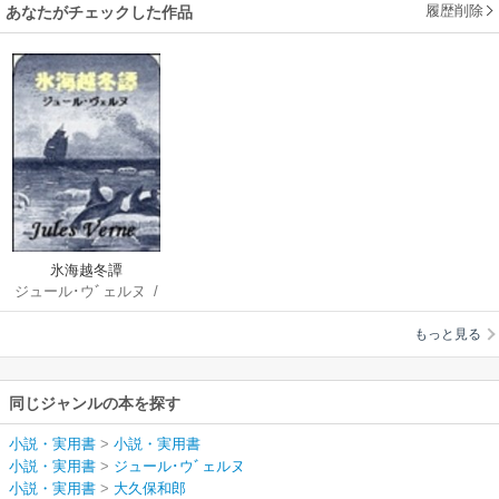
履歴削除
あなたがチェックした作品
氷海越冬譚
ジュール･ウﾞェルヌ
/
大久保和郎
もっと見る
同じジャンルの本を探す
小説・実用書
>
小説・実用書
小説・実用書
>
ジュール･ウﾞェルヌ
小説・実用書
>
大久保和郎