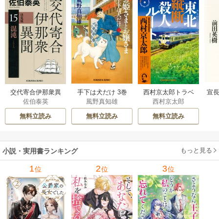
交代寄合伊那衆異
手下は犬だけ 3巻
西村京太郎トラベ
宣長
佐伯泰英
風野真知雄
西村京太郎
聞 15巻
ルミステリー・セ
レクション 2巻
無料立読み
無料立読み
無料立読み
もっと見る
小説・実用書ランキング
1
2
3
位
位
位