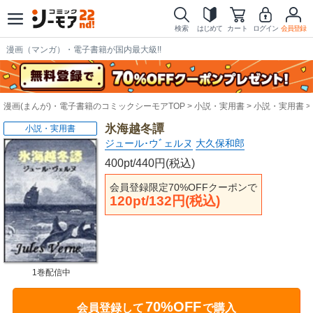
検索
はじめて
カート
ログイン
会員登録
漫画（マンガ）・電子書籍が国内最大級!!
漫画(まんが)・電子書籍のコミックシーモアTOP
小説・実用書
小説・実用書
氷海越冬譚
小説・実用書
ジュール･ウﾞェルヌ
大久保和郎
400pt/440円(税込)
会員登録限定70%OFFクーポンで
120pt/132円(税込)
1巻配信中
70%OFF
会員登録して
で購入