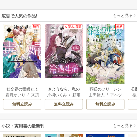
もっと見る
広告で人気の作品!
無料
立読み増量
無料
社交界の毒婦とよ
さようなら、私の
葬送のフリーレン
公
霜月かいり
/
来須
片桐いくみ
/
頼爾
山田鐘人
/
アベツ
桜
ばれる私～素敵な
冷遇生活 ～パーテ
は
みかん
カサ
辺境伯令息に腕を
ィーで声をかけて
無料立読み
無料立読み
無料立読み
折られたので、責
きたのがヤバい男
任とってもらいま
だった件
す～
もっと見る
小説・実用書の最新刊