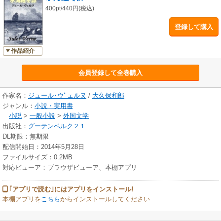
400pt/440円(税込)
登録して購入
作品紹介
会員登録して全巻購入
作家名：
ジュール･ウﾞェルヌ
/
大久保和郎
ジャンル：
小説・実用書
小説
>
一般小説
>
外国文学
出版社：
グーテンベルク２１
DL期限：無期限
配信開始日：2014年5月28日
ファイルサイズ：0.2MB
対応ビューア：ブラウザビューア、本棚アプリ
｢アプリで読む｣にはアプリをインストール!
本棚アプリを
こちら
からインストールしてください