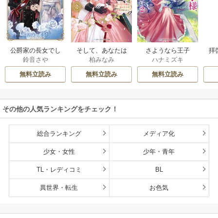
公爵家の長女でし
そして、あなたは
さようなら王子
拝
鈴音さや
柏みなみ
ハナミズキ
た
私を捨てる
様、どうか私のこ
様
とは忘れてくださ
無料立読み
無料立読み
無料立読み
い
その他の人気ランキングをチェック！
総合ランキング
メディア化
少女・女性
少年・青年
TL・レディコミ
BL
異世界・転生
お色気