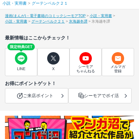
小説・実用書
>
グーテンベルク２１
漫画(まんが)・電子書籍のコミックシーモアTOP
小説・実用書
小説・実用書
グーテンベルク２１
氷海越冬譚
氷海越冬譚
最新情報はここからチェック！
限定特典GET
シーモア
メルマガ
LINE
X
ちゃんねる
登録
お得にポイントゲット！
ご来店ポイント
シーモアでポイ活