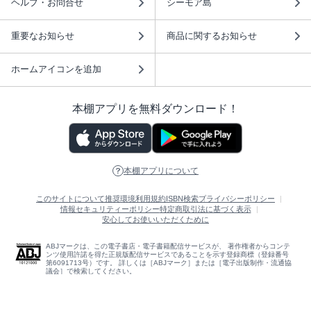
ヘルプ・お問合せ
シーモア島
重要なお知らせ
商品に関するお知らせ
ホームアイコンを追加
本棚アプリを無料ダウンロード！
本棚アプリについて
このサイトについて
推奨環境
利用規約
ISBN検索
プライバシーポリシー
情報セキュリティーポリシー
特定商取引法に基づく表示
安心してお使いいただくために
ABJマークは、この電子書店・電子書籍配信サービスが、 著作権者からコンテ
ンツ使用許諾を得た正規版配信サービスであることを示す登録商標（登録番号
第6091713号）です。 詳しくは［ABJマーク］または［電子出版制作・流通協
議会］で検索してください。
(C)NTTソルマーレ