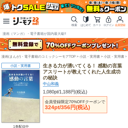
検索
はじめて
カート
ログイン
会員登録
漫画（マンガ）・電子書籍が国内最大級!!
漫画(まんが)・電子書籍のコミックシーモアTOP
小説・実用書
小説・実用書
生きる力が湧いてくる！ 感動の言葉
小説・実用書
アスリートが教えてくれた人生成功
の秘訣
中山和義
1,080pt/1,188円(税込)
会員登録限定70%OFFクーポンで
324pt/356円(税込)
1巻配信中