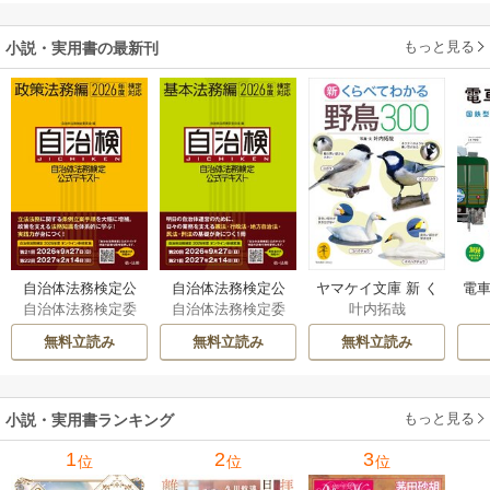
ます～
います
もっと見る
小説・実用書の最新刊
自治体法務検定公
自治体法務検定公
ヤマケイ文庫 新 く
電車
自治体法務検定委
自治体法務検定委
叶内拓哉
式テキスト 政策
式テキスト 基本
らべてわかる野鳥3
型
員会
員会
法務編 ２０２６
法務編 ２０２６
00 1巻
無料立読み
無料立読み
無料立読み
年度検定対応 1巻
年度検定対応 1巻
もっと見る
小説・実用書ランキング
1
2
3
位
位
位