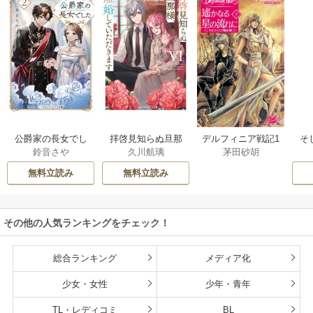
公爵家の長女でし
拝啓見知らぬ旦那
そ
デルフィニア戦記1
鈴音さや
久川航璃
茅田砂胡
た
様、離婚していた
だきます
無料立読み
無料立読み
その他の人気ランキングをチェック！
総合ランキング
メディア化
少女・女性
少年・青年
TL・レディコミ
BL