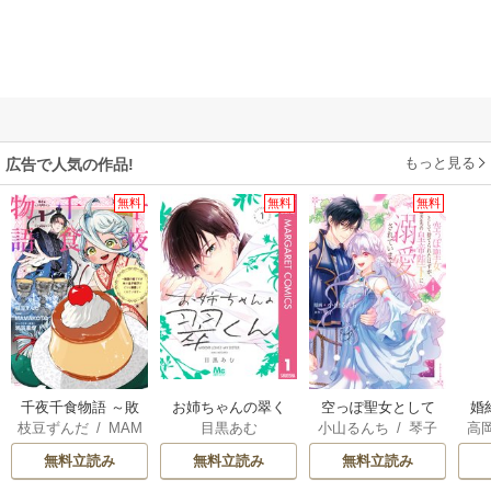
もっと見る
広告で人気の作品!
無料
無料
無料
千夜千食物語 ～敗
お姉ちゃんの翠く
空っぽ聖女として
婚
枝豆ずんだ
/
MAM
目黒あむ
小山るんち
/
琴子
高
国の姫ですが氷の
ん
捨てられたはず
っ
AKOTO
/
鴉羽凛燈
の
皇子殿下がどうも
が、嫁ぎ先の皇帝
国
無料立読み
無料立読み
無料立読み
溺愛してくれてい
陛下に溺愛されて