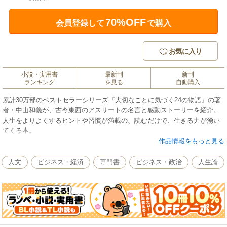
70%OFF
会員登録して
で購入
お気に入り
小説・実用書
最新刊
新刊
ランキング
を見る
自動購入
累計30万部のベストセラーシリーズ『大切なことに気づく24の物語』の著
者・中山和義が、古今東西のアスリートの名言と感動ストーリーを紹介。
人生をよりよくするヒントや習慣が満載の、読むだけで、生きる力が湧い
てくる本。
作品情報をもっと見る
人文
ビジネス・経済
専門書
ビジネス・政治
人生論