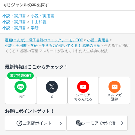
同じジャンルの本を探す
小説・実用書
>
小説・実用書
小説・実用書
>
中山和義
小説・実用書
>
学研
漫画(まんが)・電子書籍のコミックシーモアTOP
小説・実用書
小説・実用書
学研
生きる力が湧いてくる！ 感動の言葉
生きる力が湧い
てくる！ 感動の言葉 アスリートが教えてくれた人生成功の秘訣
最新情報はここからチェック！
限定特典GET
シーモア
メルマガ
LINE
X
ちゃんねる
登録
お得にポイントゲット！
ご来店ポイント
シーモアでポイ活