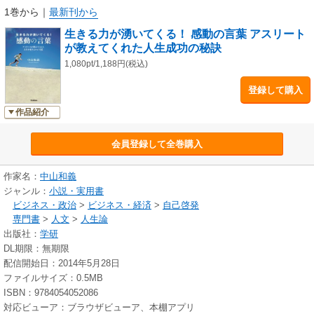
1巻から
｜
最新刊から
生きる力が湧いてくる！ 感動の言葉 アスリート
が教えてくれた人生成功の秘訣
1,080pt/1,188円(税込)
登録して購入
作品紹介
会員登録して全巻購入
作家名：
中山和義
ジャンル：
小説・実用書
ビジネス・政治
>
ビジネス・経済
>
自己啓発
専門書
>
人文
>
人生論
出版社：
学研
DL期限：無期限
配信開始日：2014年5月28日
ファイルサイズ：0.5MB
ISBN：9784054052086
対応ビューア：ブラウザビューア、本棚アプリ