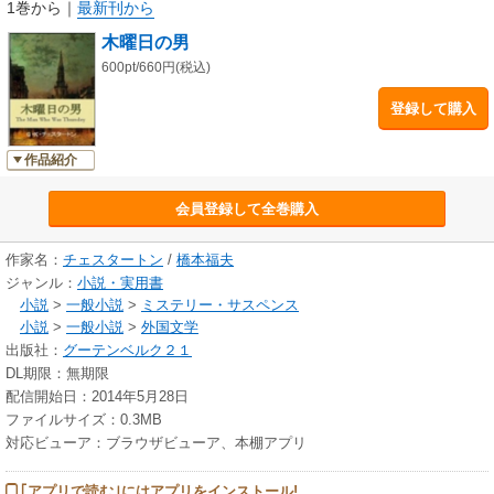
1巻から
｜
最新刊から
木曜日の男
600pt/660円(税込)
登録して購入
作品紹介
会員登録して全巻購入
作家名：
チェスタートン
/
橋本福夫
ジャンル：
小説・実用書
小説
>
一般小説
>
ミステリー・サスペンス
小説
>
一般小説
>
外国文学
出版社：
グーテンベルク２１
DL期限：無期限
配信開始日：2014年5月28日
ファイルサイズ：0.3MB
対応ビューア：ブラウザビューア、本棚アプリ
｢アプリで読む｣にはアプリをインストール!