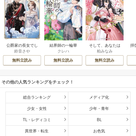
公爵家の長女でし
結界師の一輪華
そして、あなたは
拝
鈴音さや
クレハ
柏みなみ
た
私を捨てる
様
無料立読み
無料立読み
無料立読み
その他の人気ランキングをチェック！
総合ランキング
メディア化
少女・女性
少年・青年
TL・レディコミ
BL
異世界・転生
お色気