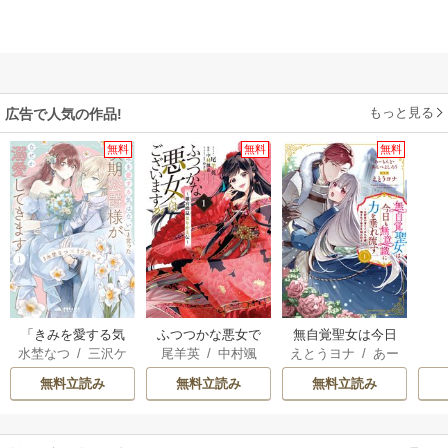
もっと見る
広告で人気の作品!
無料
無料
無料
「きみを愛する気
ふつつかな悪女で
無自覚聖女は今日
水埜なつ
/
三沢ケ
尾羊英
/
中村颯
えとうヨナ
/
あー
はない」と言った
はございますが ～
も無意識に力を垂
イ
希
/
ゆき哉
もんど
/
あんべよ
次期公爵様がなぜ
雛宮蝶鼠とりかえ
れ流す ～公爵家
無料立読み
無料立読み
無料立読み
しろう
か溺愛してきます
伝～
の落ちこぼれ令
嬢、嫁ぎ先で幸せ
を掴み取る～