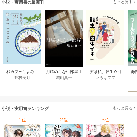
もっと見る
小説・実用書の最新刊
激
和カフェこよみ
月曜のこない部屋 1
実は私、転生９回
野村美月
城山真一
いろはママ
前
五月くんの夏のお
巻
生です マンガ
ー
もてなし 1巻
私の前世物語 1巻
もっと見る
小説・実用書ランキング
1
2
3
位
位
位