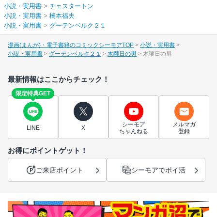
小説・実用書
>
チェスタートン
小説・実用書
>
橋本福夫
小説・実用書
>
グーテンベルク２１
漫画(まんが)・電子書籍のコミックシーモアTOP
小説・実用書
小説・実用書
グーテンベルク２１
木曜日の男
木曜日の男
最新情報はここからチェック！
限定特典GET
シーモア
メルマガ
LINE
X
ちゃんねる
登録
お得にポイントゲット！
ご来店ポイント
シーモアでポイ活