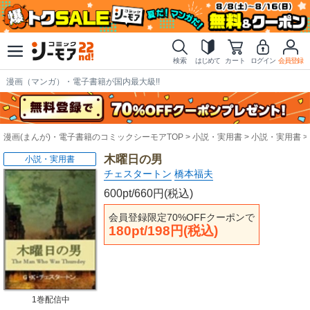
検索
はじめて
カート
ログイン
会員登録
漫画（マンガ）・電子書籍が国内最大級!!
漫画(まんが)・電子書籍のコミックシーモアTOP
小説・実用書
小説・実用書
木曜日の男
小説・実用書
チェスタートン
橋本福夫
600pt/660円(税込)
会員登録限定70%OFFクーポンで
180pt/198円(税込)
1巻配信中