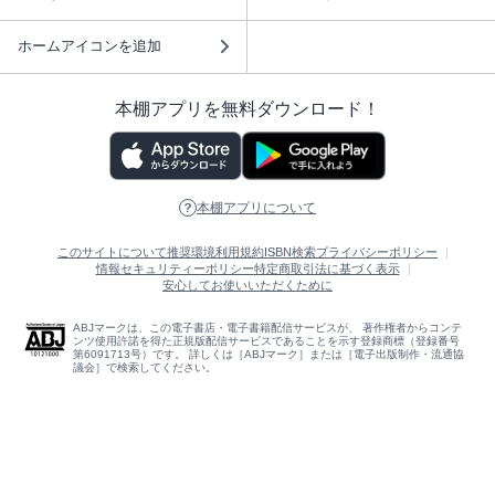
ホームアイコンを追加
本棚アプリを無料ダウンロード！
本棚アプリについて
このサイトについて
推奨環境
利用規約
ISBN検索
プライバシーポリシー
情報セキュリティーポリシー
特定商取引法に基づく表示
安心してお使いいただくために
ABJマークは、この電子書店・電子書籍配信サービスが、 著作権者からコンテ
ンツ使用許諾を得た正規版配信サービスであることを示す登録商標（登録番号
第6091713号）です。 詳しくは［ABJマーク］または［電子出版制作・流通協
議会］で検索してください。
(C)NTTソルマーレ