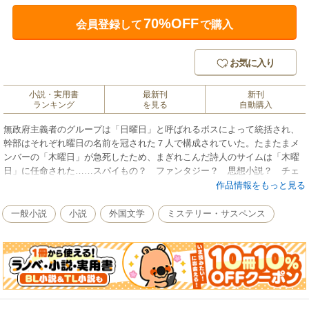
70%OFF
会員登録して
で購入
お気に入り
小説・実用書
最新刊
新刊
ランキング
を見る
自動購入
無政府主義者のグループは「日曜日」と呼ばれるボスによって統括され、
幹部はそれぞれ曜日の名前を冠された７人で構成されていた。たまたまメ
ンバーの「木曜日」が急死したため、まぎれこんだ詩人のサイムは「木曜
日」に任命された……スパイもの？ ファンタジー？ 思想小説？ チェ
スタートンならではのエンターテインメント。
作品情報をもっと見る
一般小説
小説
外国文学
ミステリー・サスペンス