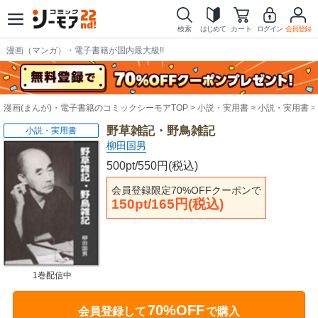
検索
はじめて
カート
ログイン
会員登録
漫画（マンガ）・電子書籍が国内最大級!!
漫画(まんが)・電子書籍のコミックシーモアTOP
小説・実用書
小説・実用書
野草雑記・野鳥雑記
小説・実用書
柳田国男
500pt/550円(税込)
会員登録限定70%OFFクーポンで
150pt/165円(税込)
1巻配信中
70%OFF
会員登録して
で購入