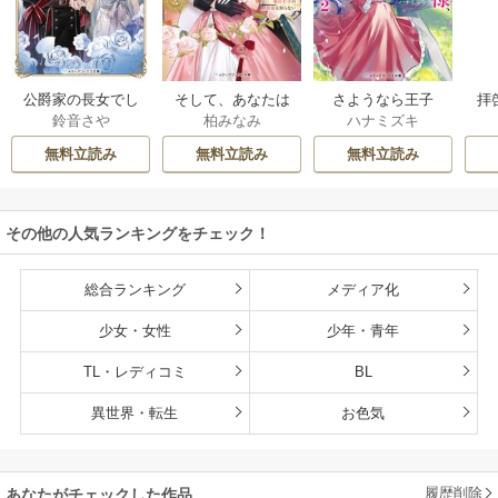
公爵家の長女でし
そして、あなたは
さようなら王子
拝
鈴音さや
柏みなみ
ハナミズキ
た
私を捨てる
様、どうか私のこ
様
とは忘れてくださ
無料立読み
無料立読み
無料立読み
い
その他の人気ランキングをチェック！
総合ランキング
メディア化
少女・女性
少年・青年
TL・レディコミ
BL
異世界・転生
お色気
履歴削除
あなたがチェックした作品