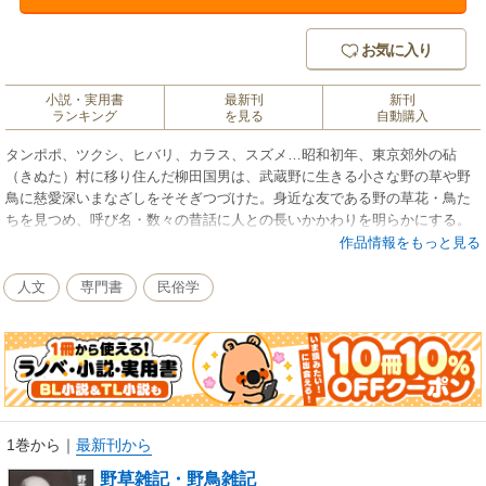
お気に入り
小説・実用書
最新刊
新刊
ランキング
を見る
自動購入
タンポポ、ツクシ、ヒバリ、カラス、スズメ…昭和初年、東京郊外の砧
（きぬた）村に移り住んだ柳田国男は、武蔵野に生きる小さな野の草や野
鳥に慈愛深いまなざしをそそぎつづけた。身近な友である野の草花・鳥た
ちを見つめ、呼び名・数々の昔話に人との長いかかわりを明らかにする。
作品情報をもっと見る
人文
専門書
民俗学
1巻から
｜
最新刊から
野草雑記・野鳥雑記