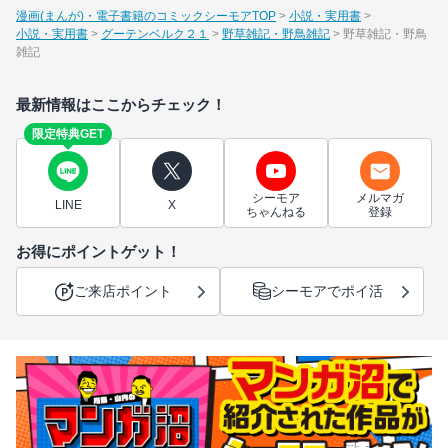
漫画(まんが)・電子書籍のコミックシーモアTOP
小説・実用書
小説・実用書
グーテンベルク２１
野草雑記・野鳥雑記
野草雑記・野鳥
雑記
最新情報はここからチェック！
限定特典GET
シーモア
メルマガ
LINE
X
ちゃんねる
登録
お得にポイントゲット！
ご来店ポイント
シーモアでポイ活