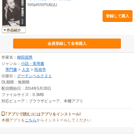
500pt/550円(税込)
登録して購入
作品紹介
会員登録して全巻購入
作家名：
柳田国男
ジャンル：
小説・実用書
専門書
>
人文
>
民俗学
出版社：
グーテンベルク２１
DL期限：無期限
配信開始日：2014年5月28日
ファイルサイズ：0.3MB
対応ビューア：ブラウザビューア、本棚アプリ
｢アプリで読む｣にはアプリをインストール!
本棚アプリを
こちら
からインストールしてください