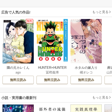
もっと見る
広告で人気の作品!
無料
隣の元カレくん
HUNTER×HUNTER
ホタルの嫁入り
葬
ago
冨樫義博
橘オレコ
山
モノクロ版
無料立読み
無料立読み
無料立読み
もっと見る
小説・実用書の最新刊