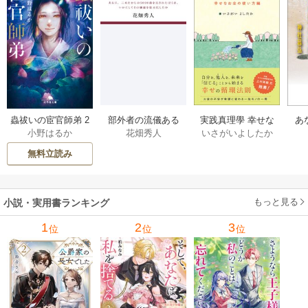
部外者の流儀ある
実践真理學 幸せな
蟲祓いの宦官師弟 2
あ
花畑秀人
いさがいよしたか
小野はるか
日、三木たかしの5
お金の使い方編 1巻
巻
せ
000曲を託されたぼ
無料立読み
くは、いかにして
その価値を最大化
したか 1巻
もっと見る
小説・実用書ランキング
1
2
3
位
位
位