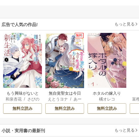
もっと見る
広告で人気の作品!
無料
もう興味がないと
無自覚聖女は今日
ホタルの嫁入り
和泉杏花
/
さびの
えとうヨナ
/
あー
橘オレコ
富
離婚された令嬢の
も無意識に力を垂
ぶち
もんど
/
あんべよ
意外と楽しい新生
れ流す ～公爵家
無料立読み
無料立読み
無料立読み
しろう
活
の落ちこぼれ令
嬢、嫁ぎ先で幸せ
を掴み取る～
もっと見る
小説・実用書の最新刊