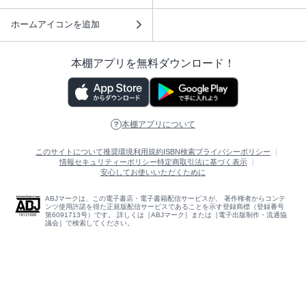
ホームアイコンを追加
本棚アプリを無料ダウンロード！
本棚アプリについて
このサイトについて
推奨環境
利用規約
ISBN検索
プライバシーポリシー
情報セキュリティーポリシー
特定商取引法に基づく表示
安心してお使いいただくために
ABJマークは、この電子書店・電子書籍配信サービスが、 著作権者からコンテ
ンツ使用許諾を得た正規版配信サービスであることを示す登録商標（登録番号
第6091713号）です。 詳しくは［ABJマーク］または［電子出版制作・流通協
議会］で検索してください。
(C)NTTソルマーレ