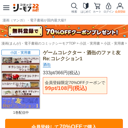
検索
はじめて
カート
ログイン
会員登録
漫画（マンガ）・電子書籍が国内最大級!!
漫画(まんが)・電子書籍のコミックシーモアTOP
小説・実用書
小説・実用書
ゲームコレクター・酒缶のファミ友
小説・実用書
Re:コレクション1
酒缶
333pt/366円(税込)
会員登録限定70%OFFクーポンで
99pt/108円(税込)
1巻配信中
70%OFF
会員登録して
で購入