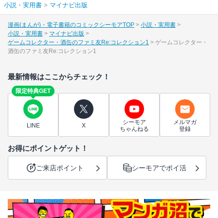
小説・実用書
>
マイナビ出版
漫画(まんが)・電子書籍のコミックシーモアTOP
小説・実用書
小説・実用書
マイナビ出版
ゲームコレクター・酒缶のファミ友Re:コレクション1
ゲームコレクター・
酒缶のファミ友Re:コレクション1
最新情報はここからチェック！
限定特典GET
シーモア
メルマガ
LINE
X
ちゃんねる
登録
お得にポイントゲット！
ご来店ポイント
シーモアでポイ活