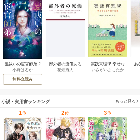
部外者の流儀ある
実践真理學 幸せな
蟲祓いの宦官師弟 2
あ
花畑秀人
いさがいよしたか
小野はるか
日、三木たかしの5
お金の使い方編 1巻
巻
せ
000曲を託されたぼ
無料立読み
くは、いかにして
その価値を最大化
したか 1巻
もっと見る
小説・実用書ランキング
1
2
3
位
位
位