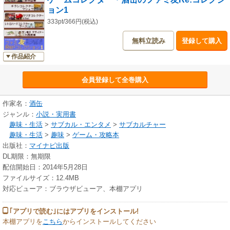
な若い方にもお楽しみいただけるように作ってあります。
ョン1
333pt/366円(税込)
無料立読み
登録して購入
作品紹介
会員登録して全巻購入
作家名：
酒缶
ジャンル：
小説・実用書
趣味・生活
>
サブカル・エンタメ
>
サブカルチャー
趣味・生活
>
趣味
>
ゲーム・攻略本
出版社：
マイナビ出版
DL期限：無期限
配信開始日：2014年5月28日
ファイルサイズ：12.4MB
対応ビューア：ブラウザビューア、本棚アプリ
｢アプリで読む｣にはアプリをインストール!
本棚アプリを
こちら
からインストールしてください