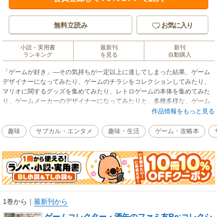
無料立読み
お気に入り
小説・実用書
最新刊
新刊
ランキング
を見る
自動購入
「ゲームが好き」―その気持ちが一定以上に達してしまった結果、ゲーム
デザイナーになってみたり、ゲームのチラシをコレクションしてみたり、
マリオに関するグッズを集めてみたり、レトロゲームの本体を集めてみた
り、ゲームメーカーのデザイナーになってみたりと、多種多様な、ゲーム
愛。著者本人からして、ゲームコレクターとして業界に名を轟かせている
作品情報をもっと見る
酒缶さん。「超」がつくほどのゲーム好きが、同じくらいのゲーム好きに
聞いた、インタビューの数々。特にファミコン、スーパーファミコン時代
趣味
サブカル・エンタメ
趣味・生活
ゲーム・攻略本
のゲームソフト名や当時の状況などがたくさん文中に登場します。1980～
90年代くらいにゲームに夢中になっていた人であれば、「自分もその話に
参加したかった！」とウズウズしてしまうような、レトロゲームの懐かし
い話と、お宝ものの写真が満載の一冊です。「でも自分、そこまでマニア
じゃないし…」そう考えて躊躇している人も、ご安心を。わかりづらい…
マニアックな用語が登場するたび、その単語の解説として「しつこいほど
に」脚注を挿入しました。主に「昔、ゲームにハマってたなぁ」みたいな
1巻から
｜
最新刊から
方がメインターゲットではありますが、サブカルチャーに興味があるよう
ゲームコレクター・酒缶のファミ友Re:コレクシ