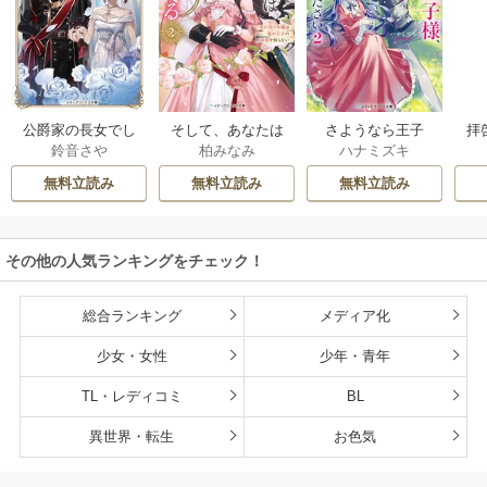
公爵家の長女でし
そして、あなたは
さようなら王子
拝
鈴音さや
柏みなみ
ハナミズキ
た
私を捨てる
様、どうか私のこ
様
とは忘れてくださ
無料立読み
無料立読み
無料立読み
い
その他の人気ランキングをチェック！
総合ランキング
メディア化
少女・女性
少年・青年
TL・レディコミ
BL
異世界・転生
お色気