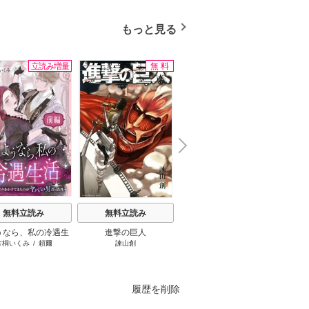
司
/
青木健生
/
蒼田山
もっと見る
立読み増量
無料
無料
N
x
e
t
無料立読み
無料立読み
無料立読み
うなら、私の冷遇生
進撃の巨人
ここは俺に任せて先に行
王太子
片桐いくみ
/
頼爾
諫山創
えぞぎんぎつね（GAノベル／
おしば
～パーティーで声をか
けと言ってから10年がた
なたに
SBクリエイティブ刊）
/
阿倍
きたのがヤバい男だ
ったら伝説になってい
です！
野ちゃこ
/
DeeCHA
った件
た。
た貧乏
刺し
履歴を削除