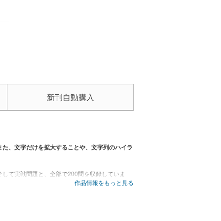
新刊自動購入
また、文字だけを拡大することや、文字列のハイラ
して実戦問題と、全部で200問を収録していま
駒は歩香桂。飛角や金銀と比べると価値の低い駒で
作品情報をもっと見る
。
し／【第４章】駒落ちの端攻め／【第５章】実戦形