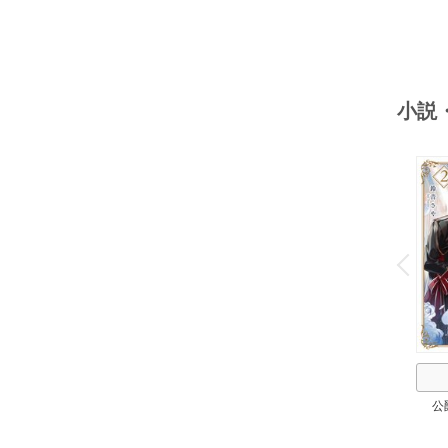
んの
小説
o
v
P
r
e
i
u
公