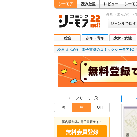
シーモア
読み放題
レビュー
シーモ
漫画（まんが）・
ジャンルで探す
総合
少年・青年
少女・女性
漫画(まんが)・電子書籍のコミックシーモアTOP
セーフサーチ
？
強
中
OFF
国内最大級の電子書籍サイト
無料会員登録