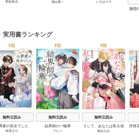
野村美月
城山真一
いろはママ
夏のおもてなし 1巻
す マンガ 私の前世物
語 1巻
激闘
然が
・実用書ランキング
1位
2位
3位
s
無料立読み
無料立読み
無料立読み
爵家の長女でした
結界師の一輪華
そして、あなたは私を捨
拝啓
鈴音さや
クレハ
柏みなみ
てる
婚