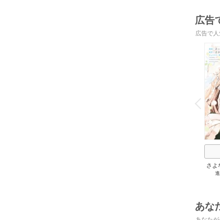
広告
広告で人
o
v
P
r
e
i
u
さよ
進
旦那
の役
あな
あなたが