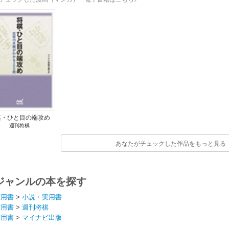
棋・ひと目の端攻め
週刊将棋
あなたがチェックした作品をもっと見る
ジャンルの本を探す
実用書
>
小説・実用書
実用書
>
週刊将棋
実用書
>
マイナビ出版