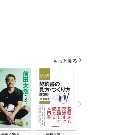
もっと見る
N
x
e
t
無料立読み
無料立読み
無料立読み