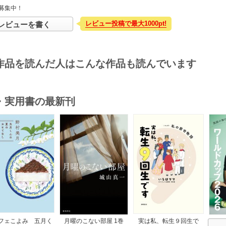
募集中！
レビュー投稿で最大1000pt!
レビューを書く
作品を読んだ人はこんな作品も読んでいます
・実用書の最新刊
s
フェこよみ 五月く
月曜のこない部屋 1巻
実は私、転生９回生で