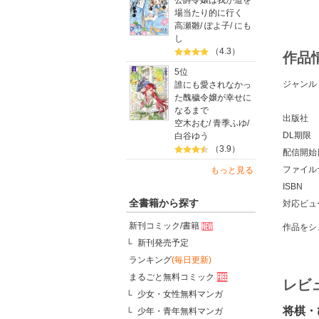
公爵令嬢は我が道を
場当たり的に行く
高瀬雛
/
ぽよ子
/
にも
し
（4.3）
作品
5位
ジャンル
誰にも愛されなかっ
た醜穢令嬢が幸せに
なるまで
出版社
空木おむ
/
青季ふゆ
/
DL期限
白谷ゆう
（3.9）
配信開始
ファイル
もっと見る
ISBN
全書籍から探す
対応ビュ
新刊コミック/書籍
作品をシ
新刊発売予定
ランキング
(毎日更新)
まるごと無料コミック
レビ
少女・女性無料マンガ
将棋・
少年・青年無料マンガ