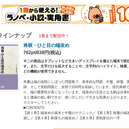
ラインナップ
1巻まで配信中！
将棋・ひと目の端攻め
762pt/838円(税込)
※この商品はタブレットなど大きいディスプレイを備えた端末で読
す。また、文字だけを拡大することや、文字列のハイライト、検索
どの機能が使用できません。
本書は端の攻防にしぼった問題集で、基本的な問題、中盤、終盤、
跡、そして実戦問題と、全部で200問を収録しています。現代将棋
り、端の重要性が高くなっています。端攻めの主役となる駒は歩香
ると価値の低い駒ですが、使い方しだいで大きな戦果が上がります
マスターしてください。
■CONTENTS
【第１章】端攻めの基本と中盤のテクニック／【第２章】終盤の端
崩し／【第４章】駒落ちの端攻め／【第５章】実戦形次の一手