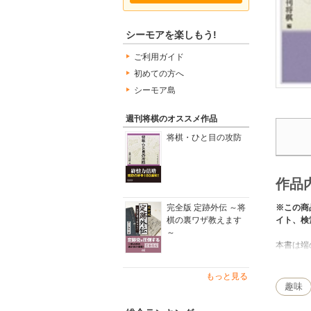
シーモアを楽しもう!
ご利用ガイド
初めての方へ
シーモア島
週刊将棋のオススメ作品
将棋・ひと目の攻防
作品
※この商
完全版 定跡外伝 ～将
イト、検
棋の裏ワザ教えます
～
本書は端
す。現代
すが、使
もっと見る
■CONTE
趣味
【第１章
次の一手