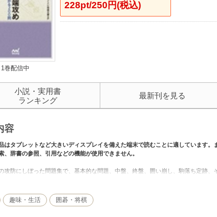
228pt/250円(税込)
1巻配信中
小説・実用書
最新刊を見る
ランキング
内容
品はタブレットなど大きいディスプレイを備えた端末で読むことに適しています。
索、辞書の参照、引用などの機能が使用できません。
の攻防にしぼった問題集で、基本的な問題、中盤、終盤、囲い崩し、駒落ち定跡、そ
将棋では穴熊の流行により、端の重要性が高くなっています。端攻めの主役となる
い方しだいで大きな戦果が上がります。効率のよい端攻めをマスターしてください
NTS
趣味・生活
囲碁・将棋
】端攻めの基本と中盤のテクニック／【第２章】終盤の端攻め／【第３章】囲い崩