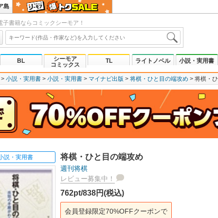
ア島
電子書籍ならコミックシーモア！
シーモア
BL
TL
ライトノベル
小説・実用書
コミックス
小説・実用書
小説・実用書
マイナビ出版
将棋・ひと目の端攻め
将棋・ひ
将棋・ひと目の端攻め
小説・実用書
週刊将棋
レビュー募集中！
762pt/838円(税込)
会員登録限定70%OFFクーポンで