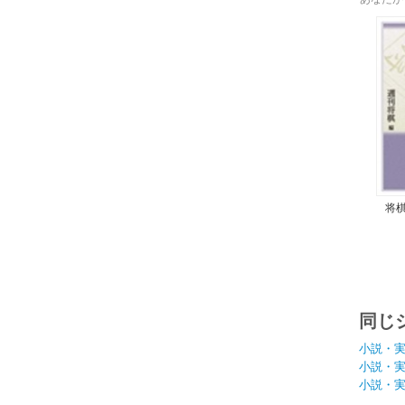
将
同じ
小説・
小説・
小説・