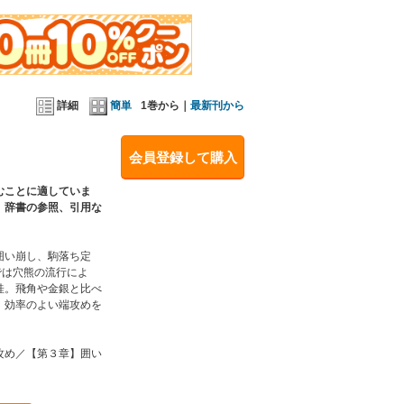
詳細
簡単
1巻から｜
最新刊から
会員登録して購入
むことに適していま
、辞書の参照、引用な
囲い崩し、駒落ち定
では穴熊の流行によ
桂。飛角や金銀と比べ
。効率のよい端攻めを
攻め／【第３章】囲い