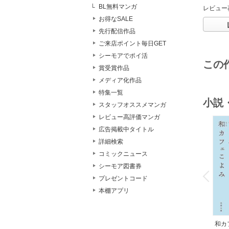
BL無料マンガ
レビュー
お得なSALE
先行配信作品
ご来店ポイント毎日GET
シーモアでポイ活
この
賞受賞作品
メディア化作品
特集一覧
小説
スタッフオススメマンガ
レビュー高評価マンガ
広告掲載中タイトル
詳細検索
コミックニュース
o
シーモア図書券
v
P
r
e
i
u
プレゼントコード
本棚アプリ
和カ