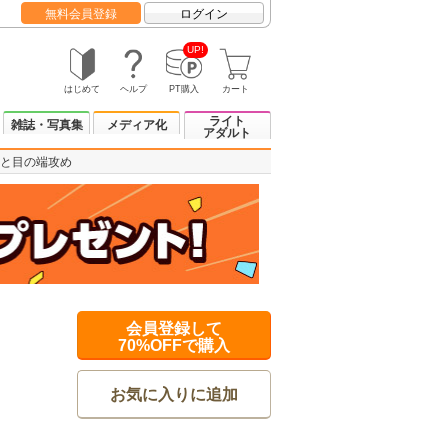
無料会員登録
ログイン
UP!
はじめて
ヘルプ
PT購入
カート
ライト
雑誌・写真集
メディア化
アダルト
と目の端攻め
会員登録して
70%OFFで購入
お気に入りに追加