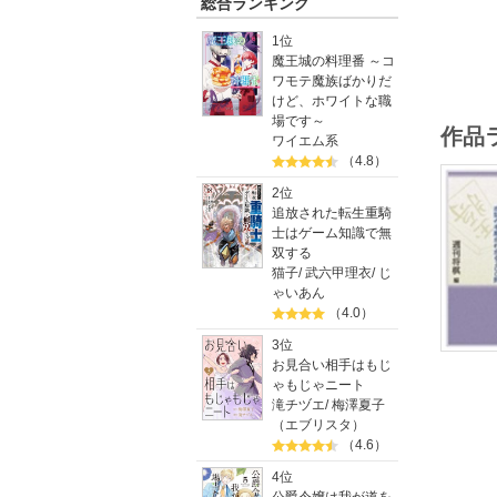
総合ランキング
1位
魔王城の料理番 ～コ
ワモテ魔族ばかりだ
けど、ホワイトな職
場です～
作品
ワイエム系
（4.8）
2位
追放された転生重騎
士はゲーム知識で無
双する
猫子
/
武六甲理衣
/
じ
ゃいあん
（4.0）
3位
お見合い相手はもじ
ゃもじゃニート
滝チヅエ
/
梅澤夏子
（エブリスタ）
（4.6）
4位