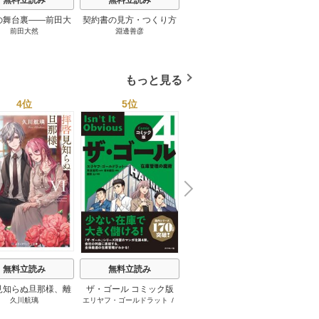
の舞台裏――前田大
契約書の見方・つくり方
談話室米澤 1巻
リーン
前田大然
淵邊善彦
米澤穂信
パット
見たワールドカップ
＜第３版＞ 1巻
のにす
2026 1巻
ってい
トで最
もっと見る
4位
5位
6位
N
x
e
t
無料立読み
無料立読み
無料立読み
見知らぬ旦那様、離
ザ・ゴール コミック版
さようなら王子様、どう
か
久川航璃
エリヤフ・ゴールドラット
/
ハナミズキ
友麻
していただきます
か私のことは忘れてくだ
ジェフ・コックス
/
岸良裕
さい