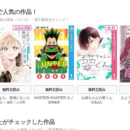
で人気の作品！
気の漫画（マンガ）・電子書籍をチェック！
立読み増量
無料
s
無料立読み
無料立読み
無料立読み
なら、英雄になった
HUNTER×HUNTER モノ
お姉ちゃんの翠くん
さよ
む
/
遠雷
/
とき間
冨樫義博
目黒あむ
様 ～ただ祈るだけ
クロ版
活 
立たずな妻のはずで
けて
したが……～
たがチェックした作品
チェックした漫画（マンガ）・電子書籍はこちら♪