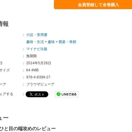
会員登録して全巻購入
情報
：
小説・実用書
趣味・生活
>
趣味
>
囲碁・将棋
：
マイナビ出版
：
無期限
日
：
2014年5月28日
サイズ
：
64.4MB
：
978-4-8399-27
ーア
：
ブラウザビューア
ェアする
：
ュー
ひと目の端攻めのレビュー