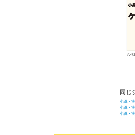
六代
小泉
同じ
小説・
小説・
小説・