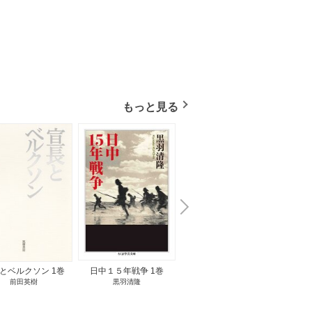
もっと見る
N
x
e
t
とベルクソン 1巻
日中１５年戦争 1巻
無料立読み
前田英樹
黒羽清隆
向島物語 1巻
便り屋
小杉健治