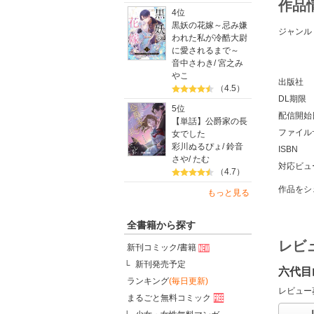
作品
4位
黒妖の花嫁～忌み嫌
ジャンル
われた私が冷酷大尉
に愛されるまで～
音中さわき
/
宮之み
やこ
出版社
（4.5）
DL期限
5位
配信開始
【単話】公爵家の長
ファイル
女でした
彩川ぬるぴょ
/
鈴音
ISBN
さや
/
たむ
対応ビュ
（4.7）
作品をシ
もっと見る
全書籍から探す
レビ
新刊コミック/書籍
新刊発売予定
六代目
ランキング
(毎日更新)
レビュー
まるごと無料コミック