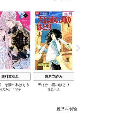
無料
N
x
e
t
無料立読み
無料立読み
無料立読み
様、悪妻の私はもう
天は赤い河のほとり
もう興味がないと離婚さ
さよな
桜乃みか
/
琴子
篠原千絵
和泉杏花
/
さびのぶち
進
ておいてください
れた令嬢の意外と楽しい
旦那様
新生活
の役立
履歴を削除