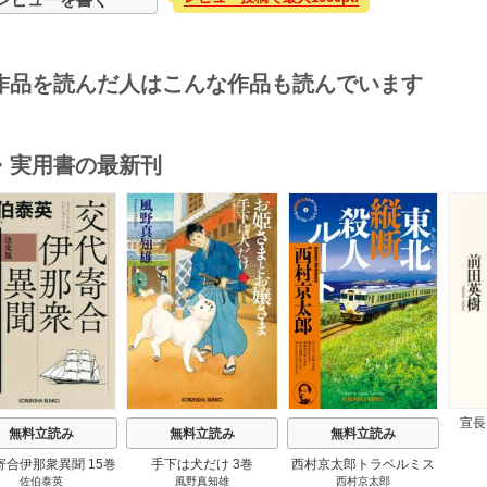
作品を読んだ人はこんな作品も読んでいます
・実用書の最新刊
s
宣長
無料立読み
無料立読み
無料立読み
寄合伊那衆異聞 15巻
手下は犬だけ 3巻
西村京太郎トラベルミス
佐伯泰英
風野真知雄
西村京太郎
テリー・セレクション 2