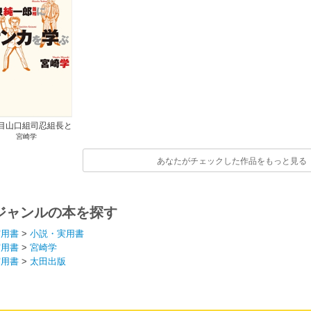
目山口組司忍組長と
宮崎学
純一郎首相にケンカ
を学ぶ
あなたがチェックした作品をもっと見る
ジャンルの本を探す
実用書
>
小説・実用書
実用書
>
宮崎学
実用書
>
太田出版