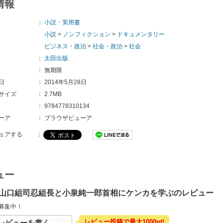
情報
：
小説・実用書
小説
>
ノンフィクション
>
ドキュメンタリー
ビジネス・政治
>
社会・政治
>
社会
：
太田出版
：
無期限
日
：
2014年5月28日
サイズ
：
2.7MB
：
9784778310134
ーア
：
ブラウザビューア
ェアする
：
ュー
山口組司忍組長と小泉純一郎首相にケンカを学ぶのレビュー
募集中！
レビュー投稿で最大1000pt!
レビューを書く