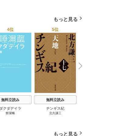
もっと見る
4位
5位
6位
N
x
e
t
無料立読み
無料立読み
無料立読み
ダクダデイラ
チンギス紀
東京バンドワゴン
B-PR
餅屋蛾
北方謙三
小路幸也
Ｂ
ジャラ
ディ 
ブック
もっと見る