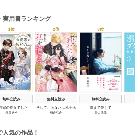
巻
・実用書ランキング
1位
2位
3位
s
無料立読み
無料立読み
無料立読み
爵家の長女でした
そして、あなたは私を捨
影まで愛して
鈴音さや
柏みなみ
影山優佳
てる
で人気の作品！