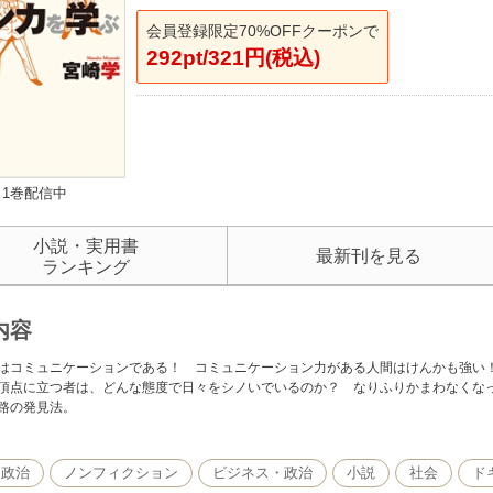
会員登録限定70%OFFクーポンで
292pt/321円(税込)
1巻配信中
小説・実用書
最新刊を見る
ランキング
内容
はコミュニケーションである！ コミュニケーション力がある人間はけんかも強い
頂点に立つ者は、どんな態度で日々をシノいでいるのか？ なりふりかまわなくな
路の発見法。
・政治
ノンフィクション
ビジネス・政治
小説
社会
ド