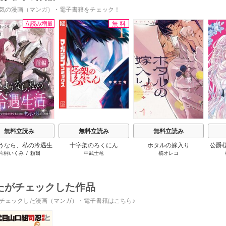
気の漫画（マンガ）・電子書籍をチェック！
立読み増量
無料
s
無料立読み
無料立読み
無料立読み
うなら、私の冷遇生
十字架のろくにん
ホタルの嫁入り
公爵
片桐いくみ
/
頼爾
中武士竜
橘オレコ
～パーティーで声をか
放っ
きたのがヤバい男だ
った件
たがチェックした作品
チェックした漫画（マンガ）・電子書籍はこちら♪