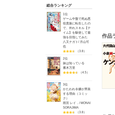
総合ランキング
1位
ゲーム中盤で死ぬ悪
役貴族に転生したの
で、外れスキル【テ
イム】を駆使して最
作品
強を目指してみた
八又ナガト
/
月山可
也
（3.8）
2位
妹は知っている
雁木万里
（4.5）
3位
かたわれ令嬢が男装
する理由（コミッ
ク）
雨宮 レイ．
/
MONA
/
SORAJIMA
（3.8）