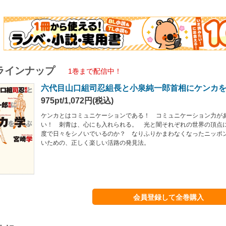
ラインナップ
1巻まで配信中！
六代目山口組司忍組長と小泉純一郎首相にケンカ
975pt/1,072円(税込)
ケンカとはコミュニケーションである！ コミュニケーション力が
い！ 刺青は、心にも入れられる。 光と闇それぞれの世界の頂点
度で日々をシノいでいるのか？ なりふりかまわなくなったニッポ
いための、正しく楽しい活路の発見法。
会員登録して全巻購入