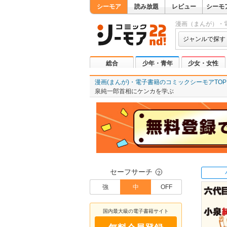
シーモア
読み放題
レビュー
シーモ
漫画（まんが）・
ジャンルで探す
総合
少年・青年
少女・女性
漫画(まんが)・電子書籍のコミックシーモアTOP
泉純一郎首相にケンカを学ぶ
セーフサーチ
？
強
中
OFF
国内最大級の電子書籍サイト