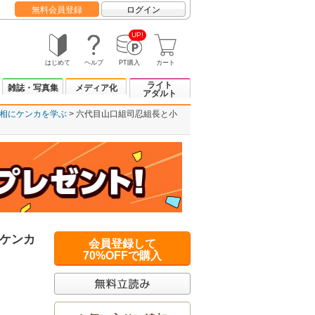
無料会員登録
ログイン
UP!
はじめて
ヘルプ
PT購入
カート
ライト
雑誌・写真集
メディア化
アダルト
相にケンカを学ぶ
六代目山口組司忍組長と小
ケンカ
会員登録して
70%OFFで購入