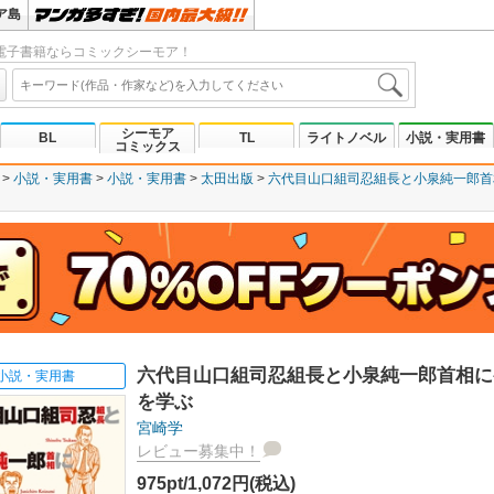
ア島
電子書籍ならコミックシーモア！
シーモア
BL
TL
ライトノベル
小説・実用書
コミックス
小説・実用書
小説・実用書
太田出版
六代目山口組司忍組長と小泉純一郎首
六代目山口組司忍組長と小泉純一郎首相に
小説・実用書
を学ぶ
宮崎学
レビュー募集中！
975pt/1,072円(税込)