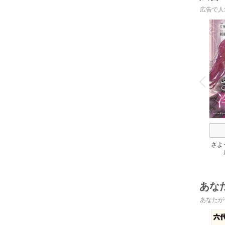
広告で人
o
v
P
r
e
i
u
さよ
活 
けて
あな
あなたが