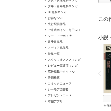
少女・女性無料マンガ
少年・青年無料マンガ
BL無料マンガ
お得なSALE
この
先行配信作品
ご来店ポイント毎日GET
シーモアでポイ活
小説
賞受賞作品
メディア化作品
特集一覧
スタッフオススメマンガ
レビュー高評価マンガ
o
v
広告掲載中タイトル
P
r
e
i
u
詳細検索
コミックニュース
シーモア図書券
プレゼントコード
本棚アプリ
交代