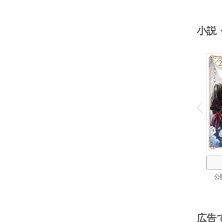
小説
o
v
P
r
e
i
u
公
広告