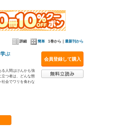
詳細
簡単
1巻から｜
最新刊から
を学ぶ
会員登録して購入
ある人間はけんかも強
に立つ者は、どんな態
ン社会でワリを食わな