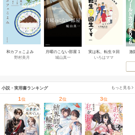
激
和カフェこよみ
月曜のこない部屋 1
実は私、転生９回
野村美月
城山真一
いろはママ
前
五月くんの夏のお
巻
生です マンガ
ー
もてなし 1巻
私の前世物語 1巻
もっと見る
小説・実用書ランキング
1
2
3
位
位
位