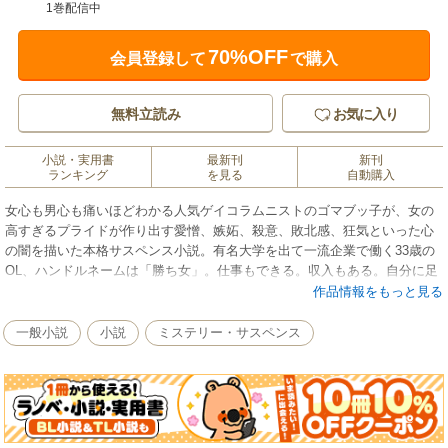
1巻配信中
70%OFF
会員登録して
で購入
無料立読み
お気に入り
小説・実用書
最新刊
新刊
ランキング
を見る
自動購入
女心も男心も痛いほどわかる人気ゲイコラムニストのゴマブッ子が、女の
高すぎるプライドが作り出す愛憎、嫉妬、殺意、敗北感、狂気といった心
の闇を描いた本格サスペンス小説。有名大学を出て一流企業で働く33歳の
OL、ハンドルネームは「勝ち女」。仕事もできる。収入もある。自分に足
りないのは結婚して子どもを産むことだけと思っていたが、見合う男がな
作品情報をもっと見る
かなか現れず、がむしゃらに仕事をする日が続いていた。そんなある日、
ネット通販で注文した品物を届けに来たスドウカンタに恋をする。しか
一般小説
小説
ミステリー・サスペンス
し、彼には結婚が決まっているという彼女がいた。しかもその女は…。ひ
とりの愛した男との失恋を機に、徐々に狂っていく主人公の行く末とは？