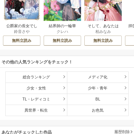
公爵家の長女でし
結界師の一輪華
そして、あなたは
拝
鈴音さや
クレハ
柏みなみ
た
私を捨てる
様
無料立読み
無料立読み
無料立読み
その他の人気ランキングをチェック！
総合ランキング
メディア化
少女・女性
少年・青年
TL・レディコミ
BL
異世界・転生
お色気
履歴削除
あなたがチェックした作品