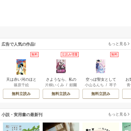
もっと見る
広告で人気の作品!
無料
立読み増量
無料
さようなら、私の
空っぽ聖女として
天は赤い河のほと
お
片桐いくみ
/
頼爾
小山るんち
/
琴子
篠原千絵
青
冷遇生活 ～パーテ
捨てられたはず
り
ィーで声をかけて
が、嫁ぎ先の皇帝
無料立読み
無料立読み
無料立読み
きたのがヤバい男
陛下に溺愛されて
だった件
います
もっと見る
小説・実用書の最新刊