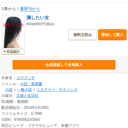
1巻から
｜
最新刊から
潰したい女
800pt/880円(税込)
無料立読み
登録して購入
作品紹介
会員登録して全巻購入
作家名：
ゴマブッ子
ジャンル：
小説・実用書
小説
>
一般小説
>
ミステリー・サスペンス
出版社：
主婦と生活社
DL期限：無期限
配信開始日：2014年5月28日
ファイルサイズ：0.7MB
ISBN：9784391143560
対応ビューア：ブラウザビューア、本棚アプリ