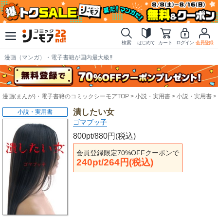
検索
はじめて
カート
ログイン
会員登録
漫画（マンガ）・電子書籍が国内最大級!!
漫画(まんが)・電子書籍のコミックシーモアTOP
小説・実用書
小説・実用書
潰したい女
小説・実用書
ゴマブッ子
800pt/880円(税込)
会員登録限定70%OFFクーポンで
240pt/264円(税込)