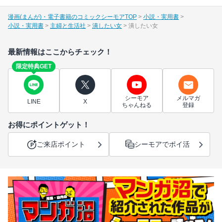
漫画(まんが)・電子書籍のコミックシーモアTOP
小説・実用書
小説・実用書
主婦と生活社
潰したい女
潰したい女
最新情報はここからチェック！
限定特典GET
シーモア
メルマガ
LINE
X
ちゃんねる
登録
お得にポイントゲット！
ご来店ポイント
シーモアでポイ活