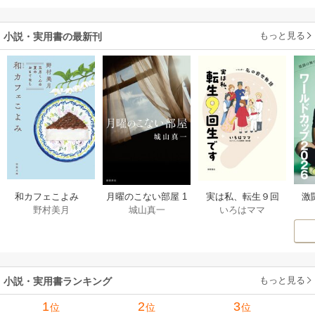
阿
られた貧乏令嬢、
二度目は串刺し回
もっと見る
小説・実用書の最新刊
避します！～
激
和カフェこよみ
月曜のこない部屋 1
実は私、転生９回
野村美月
城山真一
いろはママ
前
五月くんの夏のお
巻
生です マンガ
ー
もてなし 1巻
私の前世物語 1巻
もっと見る
小説・実用書ランキング
1
2
3
位
位
位