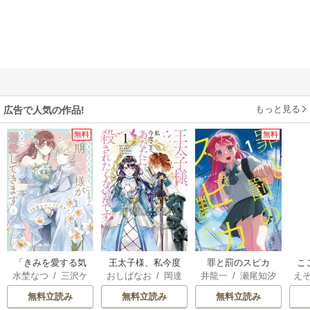
もっと見る
広告で人気の作品!
無料
無料
「きみを愛する気
王太子様、私今度
罪と罰のスピカ
こ
水埜なつ
/
三沢ケ
おしばなお
/
岡達
井龍一
/
瀬尾知汐
え
はない」と言った
こそあなたに殺さ
先
イ
英茉
/
先崎真琴
A
次期公爵様がなぜ
れたくないんで
か
無料立読み
無料立読み
無料立読み
エ
か溺愛してきます
す！ ～聖女に嵌め
ら