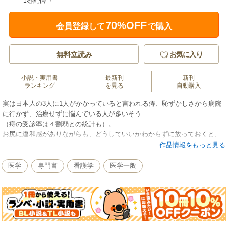
1巻配信中
70%OFF
会員登録して
で購入
無料立読み
お気に入り
小説・実用書
最新刊
新刊
ランキング
を見る
自動購入
実は日本人の3人に1人がかかっていると言われる痔、恥ずかしさから病院
に行かず、治療せずに悩んでいる人が多いそう
（痔の受診率は４割弱との統計も）。
お尻に違和感がありながらも、どうしていいかわからずに放っておくと、
大腸がんやクローン病といった大腸の病気が
作品情報をもっと見る
隠れているケースもあるそう。
受診しにくい大腸肛門科について、痔について、専門家の見分け方、正し
医学
専門書
看護学
医学一般
い大腸肛門科のかかり方、手術前後の不安解消など、患者の不安を解消す
るための１冊です。
お尻に違和感のかる方は必読です。
【目次】