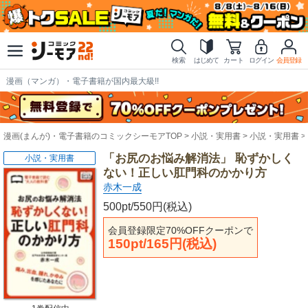
検索
はじめて
カート
ログイン
会員登録
漫画（マンガ）・電子書籍が国内最大級!!
漫画(まんが)・電子書籍のコミックシーモアTOP
小説・実用書
小説・実用書
「お尻のお悩み解消法」 恥ずかしく
小説・実用書
ない！正しい肛門科のかかり方
赤木一成
500pt/550円(税込)
会員登録限定70%OFFクーポンで
150pt/165円(税込)