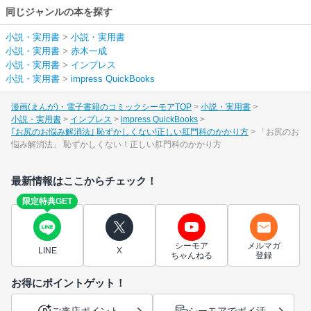
同じジャンルの本を探す
小説・実用書
>
小説・実用書
小説・実用書
>
赤木一成
小説・実用書
>
インプレス
小説・実用書
>
impress QuickBooks
漫画(まんが)・電子書籍のコミックシーモアTOP
小説・実用書
小説・実用書
インプレス
impress QuickBooks
｢お尻のお悩み解消法｣ 恥ずかしくない!正しい肛門科のかかり方
「お尻のお
悩み解消法」 恥ずかしくない！正しい肛門科のかかり方
最新情報はここからチェック！
限定特典GET
シーモア
メルマガ
LINE
X
ちゃんねる
登録
お得にポイントゲット！
ご来店ポイント
シーモアでポイ活