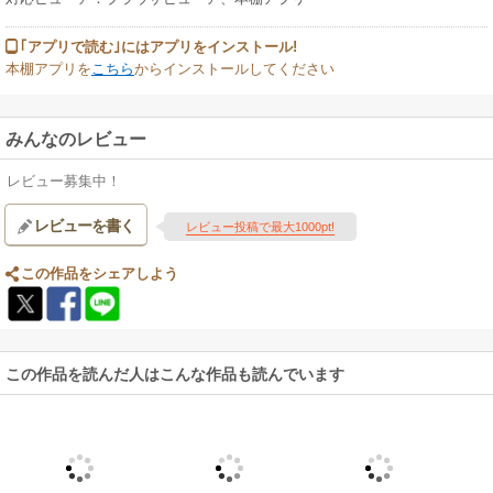
３-８ 手術後の仕事や運動、旅行について
エピローグ：おわりに
｢アプリで読む｣にはアプリをインストール!
本棚アプリを
こちら
からインストールしてください
【著者紹介】
赤木 一成（あかぎ かずなり） 辻仲病院柏の葉・肛門外科部長 および
骨盤臓器脱センター長
みんなのレビュー
専門は大腸肛門科・骨盤底外科。
“骨盤底領域の手術”に特化。特に直腸肛門疾患（直腸脱・痔核・痔ろう・裂
レビュー募集中！
肛）と骨盤臓器脱（子宮脱・膀胱瘤・直腸瘤・膣脱）の手術では術者とし
て５０００例以上の実績を有する。
レビューを書く
また大腸内視鏡は“行列のできる無痛大腸内視鏡”と呼ばれる「無送気軸保持
レビュー投稿で最大1000pt!
短縮挿入法」を修得し、これまでに１００００例以上の検査を施行。
この作品をシェアしよう
※impress QuickBooksシリーズは出版社のインプレスが、「スマホで読む
ための電子書籍」として企画しています。
この作品を読んだ人はこんな作品も読んでいます