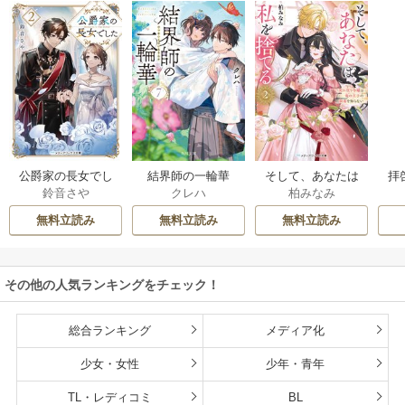
公爵家の長女でし
結界師の一輪華
そして、あなたは
拝
鈴音さや
クレハ
柏みなみ
た
私を捨てる
様
無料立読み
無料立読み
無料立読み
その他の人気ランキングをチェック！
総合ランキング
メディア化
少女・女性
少年・青年
TL・レディコミ
BL