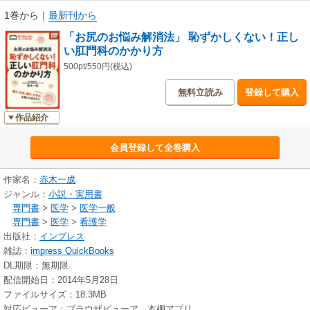
プロローグ：はじめに
1巻から
｜
最新刊から
第１章 先生おしえてください「その１ 肛門科について」
「お尻のお悩み解消法」 恥ずかしくない！正し
１-１ 自覚症状があります。どこに行けば？
い肛門科のかかり方
１-２ いい先生、専門家の見分け方マル秘テクニック
１-３ 肛門科は恥ずかしいのですが……
500pt/550円(税込)
１-４ 痛いのもイヤなんですが……
無料立読み
登録して購入
１-５ 生理中や妊娠中でも平気ですか？
１-６ 手術も必要ですか？
作品紹介
１-７ ズバリいくらかかるの？
１-８ 保険もおりますか？
会員登録して全巻購入
第２章 先生おしえてください「その２ 痔について」
２-１ 痔核（いぼ痔・脱肛）
２-２ 痔ろう・肛門周囲膿瘍
作家名：
赤木一成
２-３ 裂肛（切れ痔）・肛門狭窄
ジャンル：
小説・実用書
第３章 先生おしえてください「その３ 痔の手術について」
専門書
>
医学
>
医学一般
３-１ 本当に手術は必要？
専門書
>
医学
>
看護学
３-２ 手術は痛くないの？
出版社：
インプレス
３-３ 手術はどれくらい時間がかかる？
雑誌：
impress QuickBooks
３-４ 日帰り手術はできる？
DL期限：無期限
３-５ 入院手術のスケジュール
配信開始日：2014年5月28日
３-６ レーザーメスは有効？
ファイルサイズ：18.3MB
３-７ 手術後に再発することはあるの？
対応ビューア：ブラウザビューア、本棚アプリ