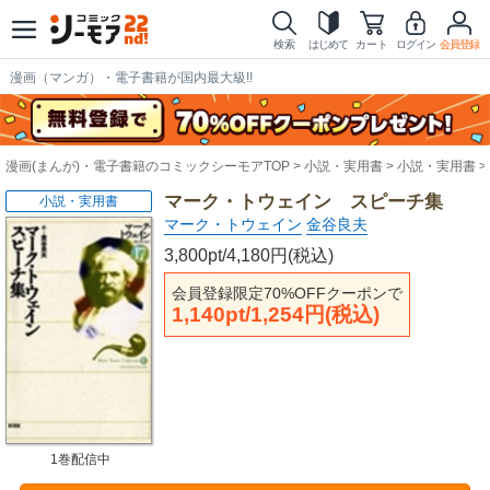
検索
はじめて
カート
ログイン
会員登録
漫画（マンガ）・電子書籍が国内最大級!!
漫画(まんが)・電子書籍のコミックシーモアTOP
小説・実用書
小説・実用書
マーク・トウェイン スピーチ集
小説・実用書
マーク・トウェイン
金谷良夫
3,800pt/4,180円(税込)
会員登録限定70%OFFクーポンで
1,140pt/1,254円(税込)
1巻配信中