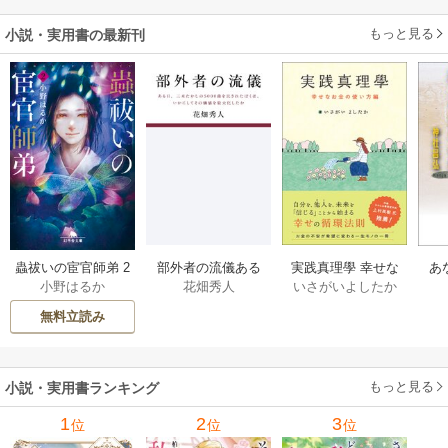
もっと見る
小説・実用書の最新刊
部外者の流儀ある
実践真理學 幸せな
蟲祓いの宦官師弟 2
あ
花畑秀人
いさがいよしたか
小野はるか
日、三木たかしの5
お金の使い方編 1巻
巻
せ
000曲を託されたぼ
無料立読み
くは、いかにして
その価値を最大化
したか 1巻
もっと見る
小説・実用書ランキング
1
2
3
位
位
位