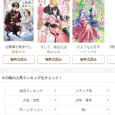
公爵家の長女でし
そして、あなたは
さようなら王子
拝
鈴音さや
柏みなみ
ハナミズキ
た
私を捨てる
様、どうか私のこ
様
とは忘れてくださ
無料立読み
無料立読み
無料立読み
い
その他の人気ランキングをチェック！
総合ランキング
メディア化
少女・女性
少年・青年
TL・レディコミ
BL