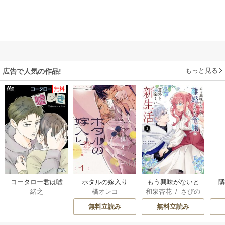
もっと見る
広告で人気の作品!
無料
コータロー君は嘘
ホタルの嫁入り
もう興味がないと
緒之
橘オレコ
和泉杏花
/
さびの
つき【タテヨミ】
離婚された令嬢の
ぶち
意外と楽しい新生
無料立読み
無料立読み
活