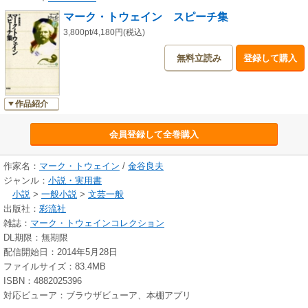
マーク・トウェイン スピーチ集
3,800pt/4,180円(税込)
無料立読み
登録して購入
作品紹介
会員登録して全巻購入
作家名：
マーク・トウェイン
/
金谷良夫
ジャンル：
小説・実用書
小説
>
一般小説
>
文芸一般
出版社：
彩流社
雑誌：
マーク・トウェインコレクション
DL期限：無期限
配信開始日：2014年5月28日
ファイルサイズ：83.4MB
ISBN：4882025396
対応ビューア：ブラウザビューア、本棚アプリ