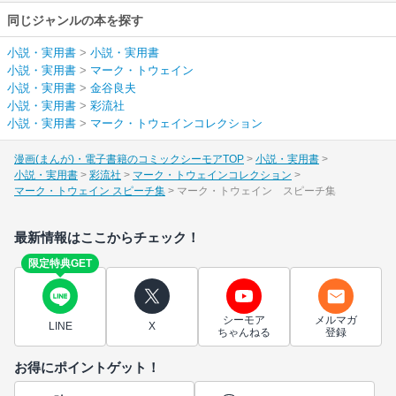
同じジャンルの本を探す
小説・実用書
>
小説・実用書
小説・実用書
>
マーク・トウェイン
小説・実用書
>
金谷良夫
小説・実用書
>
彩流社
小説・実用書
>
マーク・トウェインコレクション
漫画(まんが)・電子書籍のコミックシーモアTOP
小説・実用書
小説・実用書
彩流社
マーク・トウェインコレクション
マーク・トウェイン スピーチ集
マーク・トウェイン スピーチ集
最新情報はここからチェック！
限定特典GET
シーモア
メルマガ
LINE
X
ちゃんねる
登録
お得にポイントゲット！