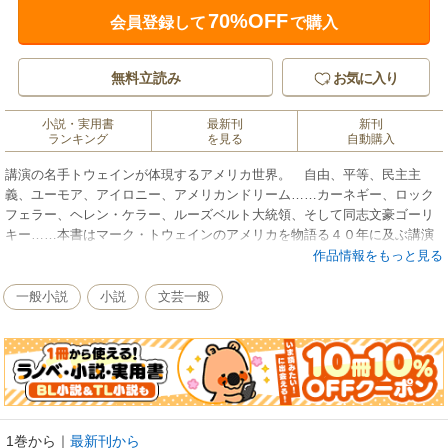
70%OFF
会員登録して
で購入
無料立読み
お気に入り
小説・実用書
最新刊
新刊
ランキング
を見る
自動購入
講演の名手トウェインが体現するアメリカ世界。 自由、平等、民主主
義、ユーモア、アイロニー、アメリカンドリーム……カーネギー、ロック
フェラー、ヘレン・ケラー、ルーズベルト大統領、そして同志文豪ゴーリ
キー……本書はマーク・トウェインのアメリカを物語る４０年に及ぶ講演
の記録である。『トム・ソーヤーの冒険』『ハックルベリ・フィンの冒
作品情報をもっと見る
険』の著者としての大作家の顔、『地中海遊覧記』『赤道に沿って』など
の旅行作家としての顔、そして忘れてならないのは講演家としての顔を持
一般小説
小説
文芸一般
っていたことである。本書に登場するアメリカを代表する多彩な顔ぶれ、
１９世紀から２０世紀にかけての歴史的諸問題に真摯に向き合ったトウェ
インの素顔や人生観を垣間みることのできる貴重な書である。本邦初訳！
※この商品は紙の書籍のページを画像にした電子書籍です。文字だけを拡
大することはできませんので、予めご了承ください。試し読みファイルに
より、ご購入前にお手持ちの端末での表示をご確認ください。
1巻から
｜
最新刊から