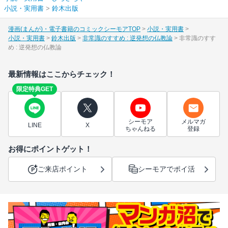
小説・実用書
>
鈴木出版
漫画(まんが)・電子書籍のコミックシーモアTOP
小説・実用書
小説・実用書
鈴木出版
非常識のすすめ : 逆発想の仏教論
非常識のすす
め : 逆発想の仏教論
最新情報はここからチェック！
限定特典GET
シーモア
メルマガ
LINE
X
ちゃんねる
登録
お得にポイントゲット！
ご来店ポイント
シーモアでポイ活