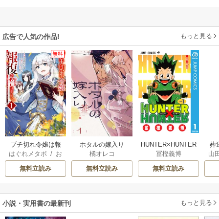
もっと見る
広告で人気の作品!
無料
ブチ切れ令嬢は報
ホタルの嫁入り
HUNTER×HUNTER
葬
はぐれメタボ
/
お
橘オレコ
冨樫義博
山
復を誓いました。
モノクロ版
おのいも
/
昌未
無料立読み
無料立読み
無料立読み
もっと見る
小説・実用書の最新刊