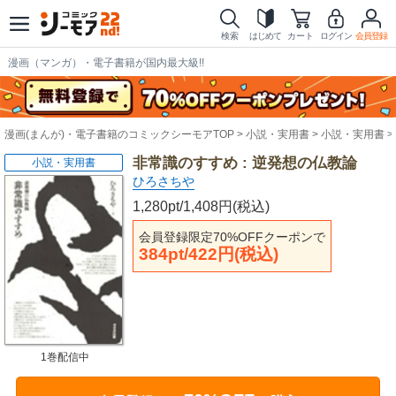
検索
はじめて
カート
ログイン
会員登録
漫画（マンガ）・電子書籍が国内最大級!!
漫画(まんが)・電子書籍のコミックシーモアTOP
小説・実用書
小説・実用書
非常識のすすめ : 逆発想の仏教論
小説・実用書
ひろさちや
1,280pt/1,408円(税込)
会員登録限定70%OFFクーポンで
384pt/422円(税込)
1巻配信中