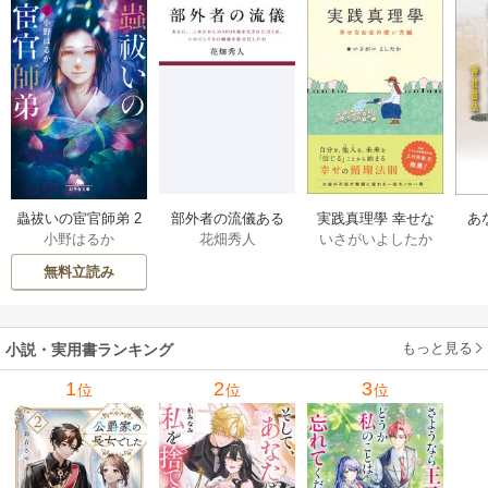
部外者の流儀ある
実践真理學 幸せな
蟲祓いの宦官師弟 2
あ
花畑秀人
いさがいよしたか
小野はるか
日、三木たかしの5
お金の使い方編 1巻
巻
せ
000曲を託されたぼ
無料立読み
くは、いかにして
その価値を最大化
したか 1巻
もっと見る
小説・実用書ランキング
1
2
3
位
位
位