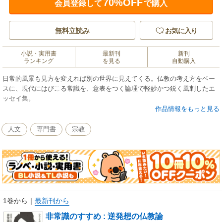
70%OFF
会員登録して
で購入
無料立読み
お気に入り
小説・実用書
最新刊
新刊
ランキング
を見る
自動購入
日常的風景も見方を変えれば別の世界に見えてくる。仏教の考え方をベー
スに、現代にはびこる常識を、意表をつく論理で軽妙かつ鋭く風刺したエ
ッセイ集。
作品情報をもっと見る
人文
専門書
宗教
1巻から
｜
最新刊から
非常識のすすめ : 逆発想の仏教論