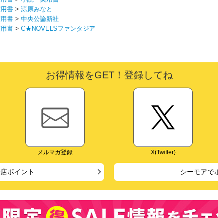
実用書
>
涼原みなと
実用書
>
中央公論新社
実用書
>
C★NOVELSファンタジア
お得情報をGET！登録してね
メルマガ登録
X(Twitter)
来店ポイント
シーモアで