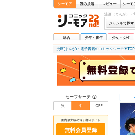
シーモア
読み放題
レビュー
シーモ
漫画（まんが）・
ジャンルで探す
総合
少年・青年
少女・女性
漫画(まんが)・電子書籍のコミックシーモアTOP
セーフサーチ
？
強
中
OFF
国内最大級の電子書籍サイト
無料会員登録