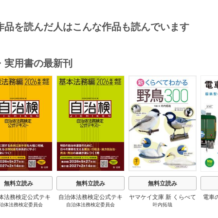
作品を読んだ人はこんな作品も読んでいます
・実用書の最新刊
s
無料立読み
無料立読み
無料立読み
体法務検定公式テキ
自治体法務検定公式テキ
ヤマケイ文庫 新 くらべて
電車
治体法務検定委員会
自治体法務検定委員会
叶内拓哉
 政策法務編 ２０
スト 基本法務編 ２０
わかる野鳥300 1巻
６年度検定対応 1巻
２６年度検定対応 1巻