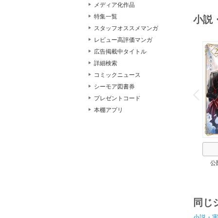
メディア化作品
特集一覧
小説
スタッフオススメマンガ
レビュー高評価マンガ
広告掲載中タイトル
詳細検索
コミックニュース
o
シーモア図書券
v
P
r
e
i
u
プレゼントコード
本棚アプリ
公
同じ
小説・