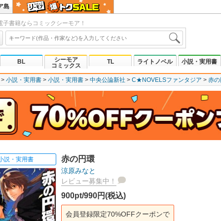
ア島
電子書籍ならコミックシーモア！
シーモア
BL
TL
ライトノベル
小説・実用書
コミックス
小説・実用書
小説・実用書
中央公論新社
C★NOVELSファンタジア
赤の
赤の円環
小説・実用書
涼原みなと
レビュー募集中！
900pt/990円(税込)
会員登録限定70%OFFクーポンで