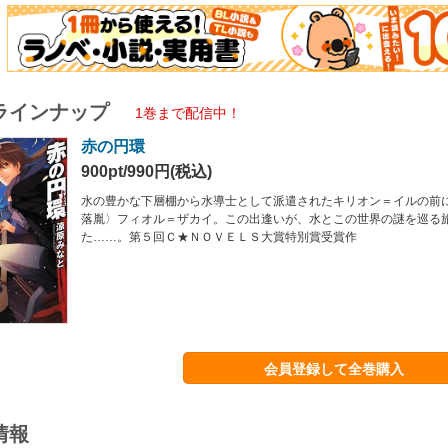
ラインナップ
1巻まで配信中！
赤の円環
900pt/990円(税込)
水の豊かな下層棚から水導士として派遣されたキリオン＝イルの前
落胤〉フィオル＝ザカイ。この出逢いが、水とこの世界の謎を巡る
た……。第５回Ｃ★ＮＯＶＥＬＳ大賞特別賞受賞作
会員登録して全巻購入
情報