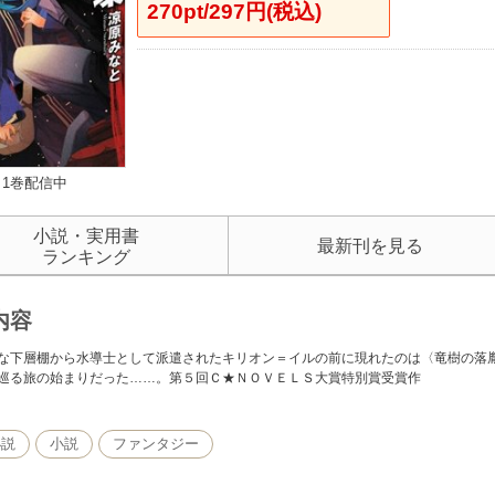
270pt/297円(税込)
1巻配信中
小説・実用書
最新刊を見る
ランキング
内容
な下層棚から水導士として派遣されたキリオン＝イルの前に現れたのは〈竜樹の落
巡る旅の始まりだった……。第５回Ｃ★ＮＯＶＥＬＳ大賞特別賞受賞作
小説
小説
ファンタジー