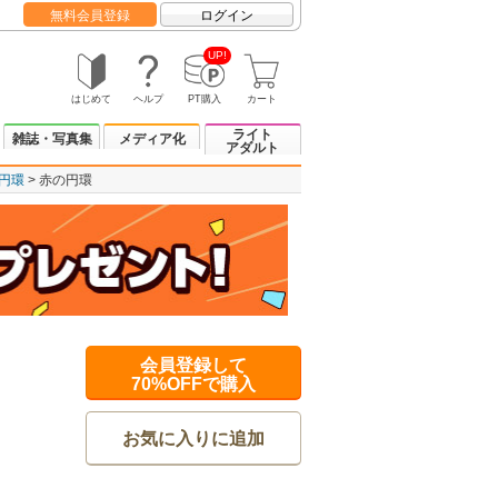
無料会員登録
ログイン
UP!
はじめて
ヘルプ
PT購入
カート
ライト
雑誌・写真集
メディア化
アダルト
円環
赤の円環
会員登録して
70%OFFで購入
お気に入りに追加