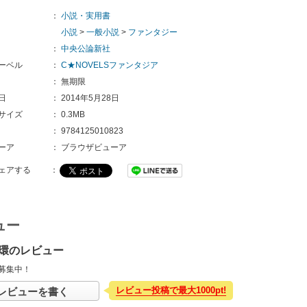
：
小説・実用書
小説
>
一般小説
>
ファンタジー
：
中央公論新社
ーベル
：
C★NOVELSファンタジア
：
無期限
日
：
2014年5月28日
サイズ
：
0.3MB
：
9784125010823
ーア
：
ブラウザビューア
ェアする
：
ュー
環のレビュー
募集中！
レビュー投稿で最大1000pt!
レビューを書く