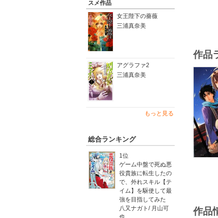
スメ作品
女王陛下の薔薇
三浦真奈美
作品
アグラファ2
三浦真奈美
もっと見る
総合ランキング
1位
ゲーム中盤で死ぬ悪
役貴族に転生したの
で、外れスキル【テ
イム】を駆使して最
強を目指してみた
八又ナガト
/
月山可
作品
也