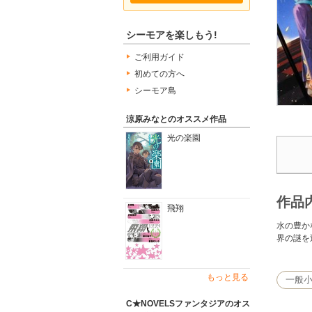
シーモアを楽しもう!
ご利用ガイド
初めての方へ
シーモア島
涼原みなとのオススメ作品
光の楽園
作品
飛翔
水の豊か
界の謎を
もっと見る
一般
C★NOVELSファンタジアのオス