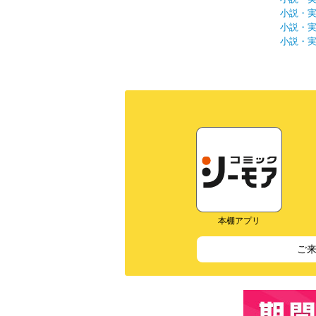
小説・
小説・
小説・
本棚アプリ
ご