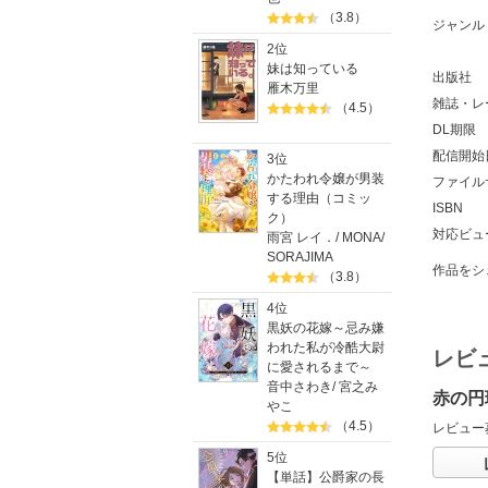
（3.8）
ジャンル
2位
妹は知っている
出版社
雁木万里
雑誌・レ
（4.5）
DL期限
配信開始
3位
かたわれ令嬢が男装
ファイル
する理由（コミッ
ISBN
ク）
対応ビュ
雨宮 レイ．
/
MONA
/
SORAJIMA
作品をシ
（3.8）
4位
黒妖の花嫁～忌み嫌
われた私が冷酷大尉
レビ
に愛されるまで～
音中さわき
/
宮之み
赤の円
やこ
（4.5）
レビュー
5位
【単話】公爵家の長