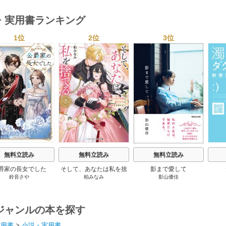
・実用書ランキング
1位
2位
3位
s
無料立読み
無料立読み
無料立読み
爵家の長女でした
そして、あなたは私を捨
影まで愛して
鈴音さや
柏みなみ
影山優佳
てる
ジャンルの本を探す
実用書
>
小説・実用書