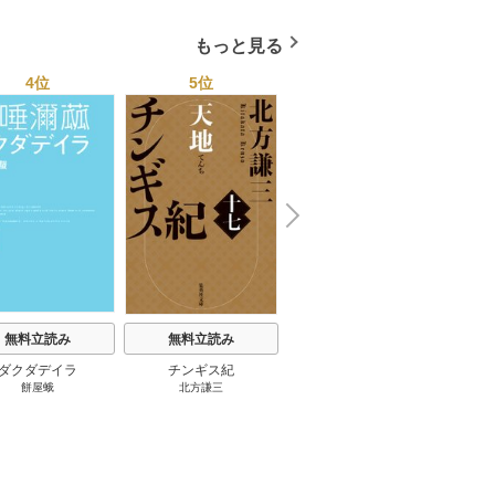
国４７都道府県を代表す
る最高のフーゾク★エロ
もっと見る
トレンド年間ベスト★お
っさん５０人の体験から
4位
5位
6位
学ぶ★夢のようなエロい
楽園３０ 1巻
N
x
e
t
無料立読み
無料立読み
無料立読み
ダクダデイラ
チンギス紀
東京バンドワゴン
B-PR
餅屋蛾
北方謙三
小路幸也
Ｂ
ジャラ
ディ 
ブック