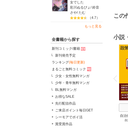
女でした
彩川ぬるぴょ
/
鈴音
さや
/
たむ
この
（4.7）
もっと見る
小説
全書籍から探す
新刊コミック/書籍
新刊発売予定
ランキング
(毎日更新)
まるごと無料コミック
o
v
少女・女性無料マンガ
P
r
e
i
u
少年・青年無料マンガ
BL無料マンガ
お得なSALE
先行配信作品
ご来店ポイント毎日GET
自治
シーモアでポイ活
自
スト
賞受賞作品
２