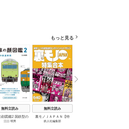
もっと見る
N
x
e
t
無料立読み
無料立読み
無料立読み
の顔図鑑2 国鉄型の
裏モノＪＡＰＡＮ【特
パナソニック コネクト
日本の
江口 明男
鉄人社編集部
上阪徹
鉄道車両 1巻
集】★超ボリューム版６
大企業をいかに変えるか
20
４０ページ★１２冊★全
1巻