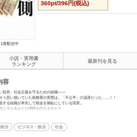
360pt/396円(税込)
1巻配信中
小説・実用書
最新刊を見る
ランキング
内容
い役所、社会正義を守るための組織――
そう思い描いていた税務署の実態は、「不公平」の温床だった……！！
収する組織が率先して税金を無駄にしている現実。
読んでもあなたは増税を許せますか？
査は不公平■
の人事は不公平■
理士と試験組税理士は不公平■
・政治
ビジネス・政治
社会
員と民間人は不公平■
実態に失望して税務署を退官した私の実体験を綴るこの本が、