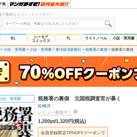
ア島
電子書籍ならコミックシーモア！
シーモア
BL
TL
ライトノベル
小説・実用書
コミックス
小説・実用書
小説・実用書
東洋経済新報社
税務署の裏側
税務署の裏側 
税務署の裏側 元国税調査官が暴く
小説・実用書
松嶋洋
レビュー募集中！
1,200pt/1,320円(税込)
会員登録限定70%OFFクーポンで