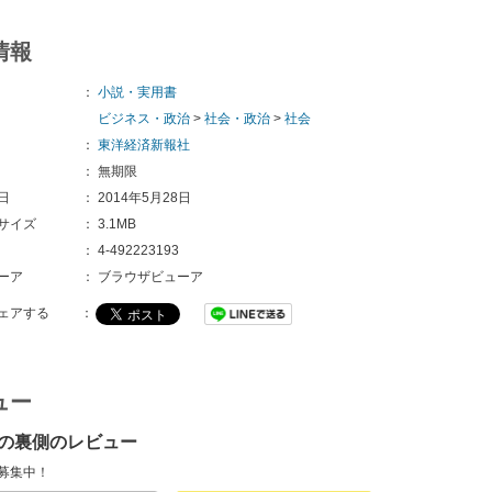
情報
：
小説・実用書
ビジネス・政治
>
社会・政治
>
社会
：
東洋経済新報社
：
無期限
日
：
2014年5月28日
サイズ
：
3.1MB
：
4-492223193
ーア
：
ブラウザビューア
ェアする
：
ュー
の裏側のレビュー
募集中！