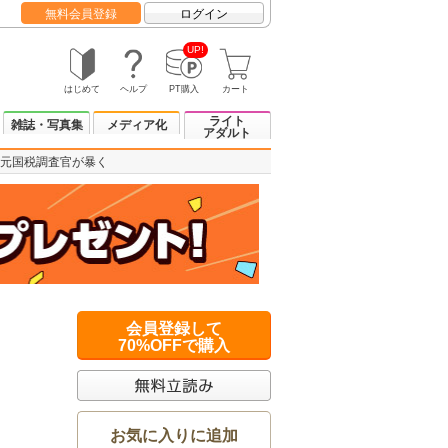
無料会員登録
ログイン
UP!
はじめて
ヘルプ
PT購入
カート
ライト
雑誌・写真集
メディア化
アダルト
元国税調査官が暴く
会員登録して
70%OFFで購入
お気に入りに追加