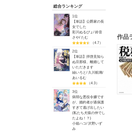
税金のあ
総合ランキング
1位
【単話】公爵家の長
女でした
彩川ぬるぴょ
/
鈴音
作品
さや
/
たむ
（4.7）
2位
【単話】拝啓見知ら
ぬ旦那様、離婚して
いただきます
紬いろと
/
久川航璃
/
あいるむ
（4.3）
3位
病弱な悪役令嬢です
が、婚約者が過保護
すぎて逃げ出したい
(私たち犬猿の仲でし
たよね！？)
小箱ハコ
/
沢野いず
み