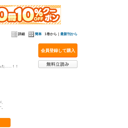
詳細
簡単
1巻から｜
最新刊から
会員登録して購入
った……！！
が、
す。