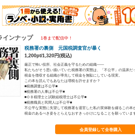
るべき姿をとらえなおすきっかけになることを願っています。
ラインナップ
1巻まで配信中！
税務署の裏側 元国税調査官が暴く
1,200pt/1,320円(税込)
厳正で怖い役所、社会正義を守るための組織――
私たちがそう思い描いていた税務署の実態は、「不公平」の温床だ
税金を徴収する組織が率先して税金を無駄にしている現実。
この本を読んでもあなたは増税を許せますか？
■税務調査は不公平■
■税務署の人事は不公平■
■ＯＢ税理士と試験組税理士は不公平■
■税務職員と民間人は不公平■
不公平な実態に失望して税務署を退官した私の実体験を綴るこの本
税金のあるべき姿をとらえなおすきっかけになることを願っていま
会員登録して全巻購入