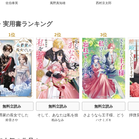
佐伯泰英
風野真知雄
西村京太郎
テリー・セレクション 2
巻
・実用書ランキング
1位
2位
3位
s
無料立読み
無料立読み
無料立読み
爵家の長女でした
そして、あなたは私を捨
さようなら王子様、どう
拝啓
鈴音さや
柏みなみ
ハナミズキ
てる
か私のことは忘れてくだ
婚
さい