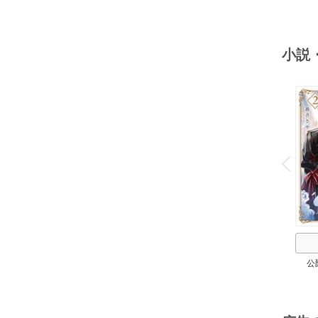
小説
o
v
P
r
e
i
u
公