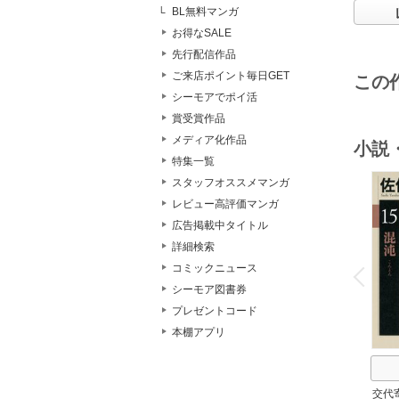
BL無料マンガ
お得なSALE
先行配信作品
ご来店ポイント毎日GET
この
シーモアでポイ活
賞受賞作品
メディア化作品
小説
特集一覧
スタッフオススメマンガ
レビュー高評価マンガ
広告掲載中タイトル
詳細検索
o
v
コミックニュース
P
r
e
i
u
シーモア図書券
プレゼントコード
本棚アプリ
交代