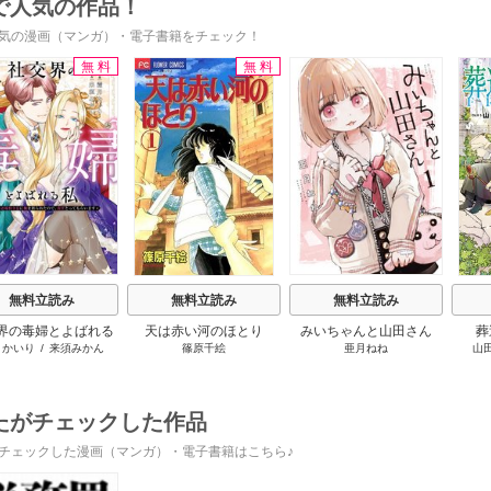
で人気の作品！
気の漫画（マンガ）・電子書籍をチェック！
無料
無料
s
無料立読み
無料立読み
無料立読み
界の毒婦とよばれる
天は赤い河のほとり
みいちゃんと山田さん
葬
月かいり
/
来須みかん
篠原千絵
亜月ねね
山
素敵な辺境伯令息に
折られたので、責任
ってもらいます～
たがチェックした作品
チェックした漫画（マンガ）・電子書籍はこちら♪