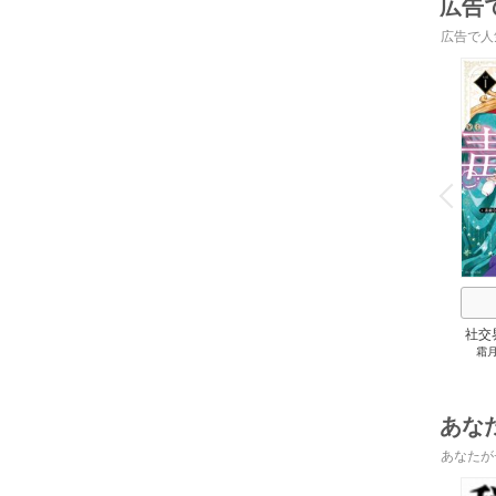
広告
広告で人
o
v
P
r
e
i
u
社交
霜
私～
腕を
と
あな
あなたが