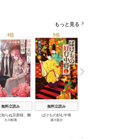
小杉健治
もっと見る
4位
5位
6位
N
x
e
t
無料立読み
無料立読み
無料立読み
見知らぬ旦那様、離
ばけもの好む中将
影まで愛して
結
久川航璃
瀬川貴次
影山優佳
していただきます