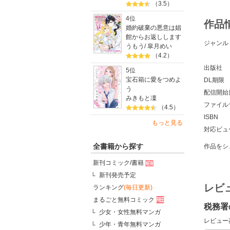
（3.5）
4位
作品
婚約破棄の悪意は娼
館からお返しします
ジャンル
うもう
/
皐月めい
（4.2）
出版社
5位
宝石箱に愛をつめよ
DL期限
う
配信開始
みきもと凜
ファイル
（4.5）
ISBN
もっと見る
対応ビュ
全書籍から探す
作品をシ
新刊コミック/書籍
新刊発売予定
レビ
ランキング
(毎日更新)
まるごと無料コミック
税務署
少女・女性無料マンガ
レビュー
少年・青年無料マンガ