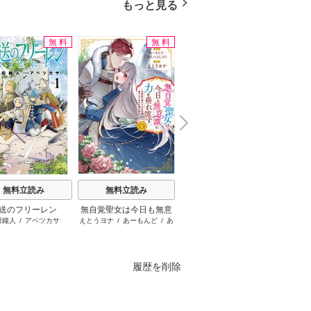
もっと見る
無料
無料
無料
N
x
e
t
無料立読み
無料立読み
無料立読み
送のフリーレン
無自覚聖女は今日も無意
お姉ちゃんの翠くん
罪
田鐘人
/
アベツカサ
えとうヨナ
/
あーもんど
/
あ
目黒あむ
井
識に力を垂れ流す ～公
んべよしろう
爵家の落ちこぼれ令嬢、
嫁ぎ先で幸せを掴み取る
～
履歴を削除