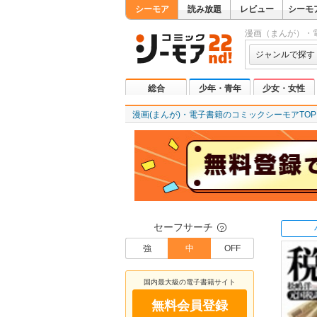
シーモア
読み放題
レビュー
シーモ
漫画（まんが）・
ジャンルで探す
総合
少年・青年
少女・女性
漫画(まんが)・電子書籍のコミックシーモアTOP
セーフサーチ
？
強
中
OFF
国内最大級の電子書籍サイト
無料会員登録