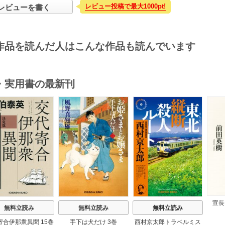
レビュー投稿で最大1000pt!
レビューを書く
作品を読んだ人はこんな作品も読んでいます
・実用書の最新刊
s
宣長
無料立読み
無料立読み
無料立読み
寄合伊那衆異聞 15巻
手下は犬だけ 3巻
西村京太郎トラベルミス