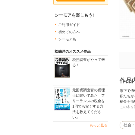
シーモアを楽しもう!
ご利用ガイド
初めての方へ
シーモア島
松嶋洋のオススメ作品
税務調査がやって来
る！
作品
元国税調査官の税理
厳正で怖
士に聞いてみた「フ
私たちが
リーランスの税金を
税金を徴
1円でも安くする方
この本を
法を教えてくださ
■税務調
い」
■税務署
■ＯＢ税
社会
もっと見る
■税務職
不公平な