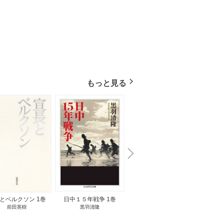
もっと見る
N
x
e
t
とベルクソン 1巻
日中１５年戦争 1巻
無料立読み
前田英樹
黒羽清隆
向島物語 1巻
便り屋