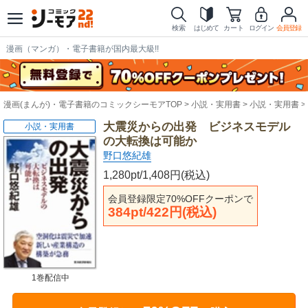
検索
はじめて
カート
ログイン
会員登録
漫画（マンガ）・電子書籍が国内最大級!!
漫画(まんが)・電子書籍のコミックシーモアTOP
小説・実用書
小説・実用書
大震災からの出発 ビジネスモデル
小説・実用書
の大転換は可能か
野口悠紀雄
1,280pt/1,408円(税込)
会員登録限定70%OFFクーポンで
384pt/422円(税込)
1巻配信中