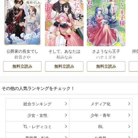
公爵家の長女でし
そして、あなたは
さようなら王子
拝
鈴音さや
柏みなみ
ハナミズキ
た
私を捨てる
様、どうか私のこ
様
とは忘れてくださ
無料立読み
無料立読み
無料立読み
い
その他の人気ランキングをチェック！
総合ランキング
メディア化
少女・女性
少年・青年
TL・レディコミ
BL