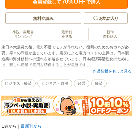
70%OFF
会員登録して
で購入
無料立読み
お気に入り
小説・実用書
最新刊
新刊
ランキング
を見る
自動購入
東日本大震災の後、電力不足でモノが作れない、復興のためのおカネが必
要、等々の問題が生じています。震災による電力コストの上昇は、日本製
造業の海外移転への流れを加速させています。日本経済再活性化のために
は、新しい産業で雇用を確保することが急務です。
著者は生産工程の思い切った海外展開や対外資産の取り崩しでおカネを作
作品情報をもっと見る
るなどの大胆な手法を提案します。ただ、日本経済は、古い産業を温存す
るための円安政策がとられていたがゆえに震災前から停滞し、「失われた
ビジネス・経済
ビジネス・政治
経営
経済
２０年」に陥っていた、という側面もあります。
原因は、緊縮財政と金融緩和という経済政策や自己防衛に懸命な企業経営
者にあった、と著者は考えます。震災をきっかけに、古い制度や慣習を捨
て、新しい日本経済を作ることはできるのでしょうか。日本経済に対して
厳しい目を向けながら、脱工業化の発想で日本経済の復活も予感させる、
ダイナミックな日本経済論。
1巻から
｜
最新刊から