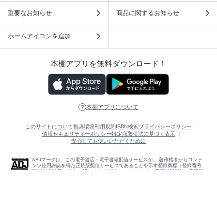
重要なお知らせ
商品に関するお知らせ
ホームアイコンを追加
本棚アプリを無料ダウンロード！
本棚アプリについて
このサイトについて
推奨環境
利用規約
ISBN検索
プライバシーポリシー
情報セキュリティーポリシー
特定商取引法に基づく表示
安心してお使いいただくために
ABJマークは、この電子書店・電子書籍配信サービスが、 著作権者からコンテ
ンツ使用許諾を得た正規版配信サービスであることを示す登録商標（登録番号
第6091713号）です。 詳しくは［ABJマーク］または［電子出版制作・流通協
議会］で検索してください。
(C)NTTソルマーレ