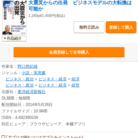
大震災からの出発 ビジネスモデルの大転換は
可能か
1,280pt/1,408円(税込)
無料立読み
登録して購入
作品紹介
会員登録して全巻購入
作家名：
野口悠紀雄
ジャンル：
小説・実用書
ビジネス・政治
>
ビジネス・経済
>
経済
ビジネス・政治
>
ビジネス・経済
>
経営
出版社：
東洋経済新報社
DL期限：無期限
配信開始日：2014年5月28日
ファイルサイズ：10.9MB
ISBN：4-492395539
対応ビューア：ブラウザビューア、本棚アプリ
｢アプリで読む｣にはアプリをインストール!