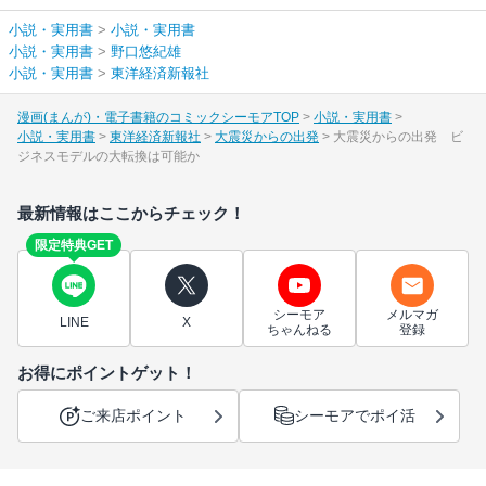
小説・実用書
>
小説・実用書
小説・実用書
>
野口悠紀雄
小説・実用書
>
東洋経済新報社
漫画(まんが)・電子書籍のコミックシーモアTOP
小説・実用書
小説・実用書
東洋経済新報社
大震災からの出発
大震災からの出発 ビ
ジネスモデルの大転換は可能か
最新情報はここからチェック！
限定特典GET
シーモア
メルマガ
LINE
X
ちゃんねる
登録
お得にポイントゲット！
ご来店ポイント
シーモアでポイ活