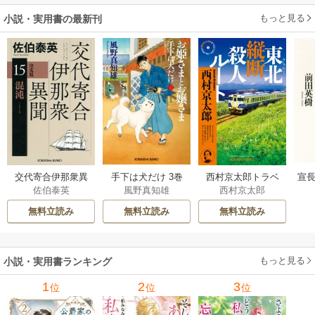
もっと見る
小説・実用書の最新刊
交代寄合伊那衆異
手下は犬だけ 3巻
西村京太郎トラベ
宣長
佐伯泰英
風野真知雄
西村京太郎
聞 15巻
ルミステリー・セ
レクション 2巻
無料立読み
無料立読み
無料立読み
もっと見る
小説・実用書ランキング
1
2
3
位
位
位