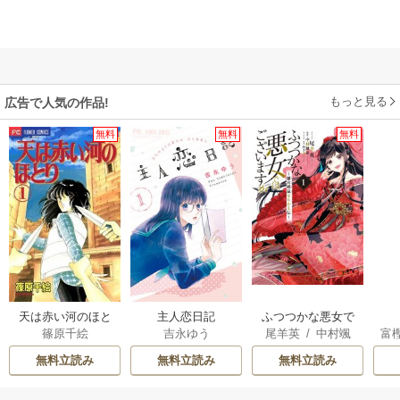
もっと見る
広告で人気の作品!
無料
無料
無料
天は赤い河のほと
主人恋日記
ふつつかな悪女で
篠原千絵
吉永ゆう
尾羊英
/
中村颯
富
り
はございますが ～
希
/
ゆき哉
雛宮蝶鼠とりかえ
無料立読み
無料立読み
無料立読み
伝～