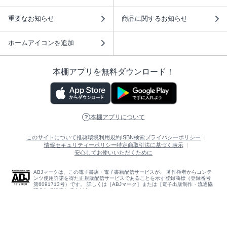
重要なお知らせ
商品に関するお知らせ
ホームアイコンを追加
本棚アプリを無料ダウンロード！
本棚アプリについて
このサイトについて
推奨環境
利用規約
ISBN検索
プライバシーポリシー
情報セキュリティーポリシー
特定商取引法に基づく表示
安心してお使いいただくために
ABJマークは、この電子書店・電子書籍配信サービスが、 著作権者からコンテ
ンツ使用許諾を得た正規版配信サービスであることを示す登録商標（登録番号
第6091713号）です。 詳しくは［ABJマーク］または［電子出版制作・流通協
議会］で検索してください。
(C)NTTソルマーレ