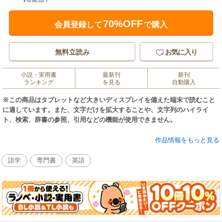
70%OFF
会員登録して
で購入
無料立読み
お気に入り
小説・実用書
最新刊
新刊
ランキング
を見る
自動購入
※この商品はタブレットなど大きいディスプレイを備えた端末で読むこと
に適しています。また、文字だけを拡大することや、文字列のハイライ
ト、検索、辞書の参照、引用などの機能が使用できません。
10日間完成で中学3年間で習う英語を総復習。文法項目ひとつひとつを丁寧
作品情報をもっと見る
に解説していきます。aとanの語源がone、theの語源がthatであること、日
本語の語順と英語の語順がなぜ異なるのかなど、単なる暗記のための英語
語学
専門書
英語
ではなく、素朴な「なぜ」にも答えてくれます。もう一度英語をやり直し
てみようという人が基礎となる中学英語をしっかり身につけられる本で
す。