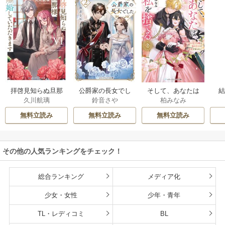
拝啓見知らぬ旦那
公爵家の長女でし
そして、あなたは
久川航璃
鈴音さや
柏みなみ
様、離婚していた
た
私を捨てる
だきます
無料立読み
無料立読み
無料立読み
その他の人気ランキングをチェック！
総合ランキング
メディア化
少女・女性
少年・青年
TL・レディコミ
BL