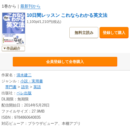
1巻から
｜
最新刊から
10日間レッスン これならわかる英文法
1,100pt/1,210円(税込)
無料立読み
登録して購入
作品紹介
会員登録して全巻購入
作家名：
清水建二
ジャンル：
小説・実用書
専門書
>
語学
>
英語
出版社：
ベレ出版
DL期限：無期限
配信開始日：2014年5月28日
ファイルサイズ：27.9MB
ISBN：9784860640835
対応ビューア：ブラウザビューア、本棚アプリ