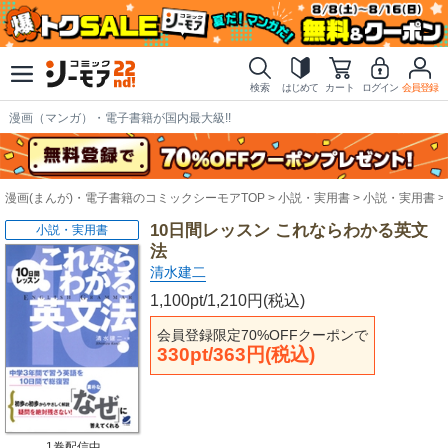
検索
はじめて
カート
ログイン
会員登録
漫画（マンガ）・電子書籍が国内最大級!!
漫画(まんが)・電子書籍のコミックシーモアTOP
小説・実用書
小説・実用書
10日間レッスン これならわかる英文
小説・実用書
法
清水建二
1,100pt/1,210円(税込)
会員登録限定70%OFFクーポンで
330pt/363円(税込)
1巻配信中