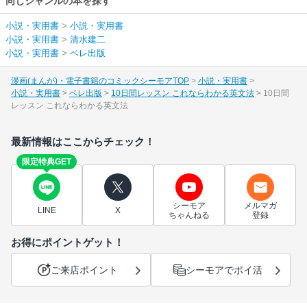
同じジャンルの本を探す
小説・実用書
>
小説・実用書
小説・実用書
>
清水建二
小説・実用書
>
ベレ出版
漫画(まんが)・電子書籍のコミックシーモアTOP
小説・実用書
小説・実用書
ベレ出版
10日間レッスン これならわかる英文法
10日間
レッスン これならわかる英文法
最新情報はここからチェック！
限定特典GET
シーモア
メルマガ
LINE
X
ちゃんねる
登録
お得にポイントゲット！
ご来店ポイント
シーモアでポイ活