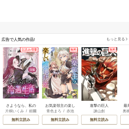
もっと見る
広告で人気の作品!
立読み増量
無料
無料
さようなら、私の
お気楽領主の楽し
進撃の巨人
最
片桐いくみ
/
頼爾
青色まろ
/
赤池
諫山創
奥
冷遇生活 ～パーテ
い領地防衛
宗
/
転
た
ィーで声をかけて
無料立読み
無料立読み
無料立読み
きたのがヤバい男
だった件