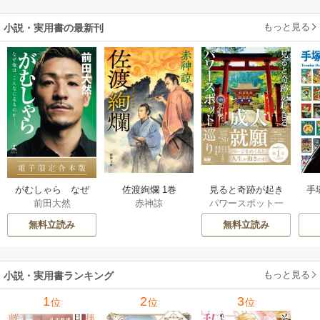
もっと見る
小説・実用書の最新刊
佐渡絢爛 1巻
見ると奇跡が起き
手
がむしゃら なぜ
赤神諒
パワースポット一
前田大然
る 大願成就パワー
増
俺は、こんなに走
人旅
スポット巡り 1巻
るのか——。【電
無料立読み
無料立読み
子限定合本版】 1巻
もっと見る
小説・実用書ランキング
1
2
3
位
位
位