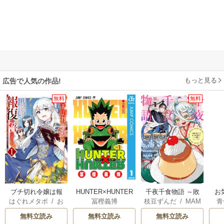
もっと見る
広告で人気の作品!
無料
無料
ブチ切れ令嬢は報
HUNTER×HUNTER
千夜千食物語 ～敗
お
はぐれメタボ
/
お
冨樫義博
枝豆ずんだ
/
MAM
青
復を誓いました。
モノクロ版
国の姫ですが氷の
おのいも
/
昌未
AKOTO
/
鴉羽凛燈
皇子殿下がどうも
無料立読み
無料立読み
無料立読み
溺愛してくれてい