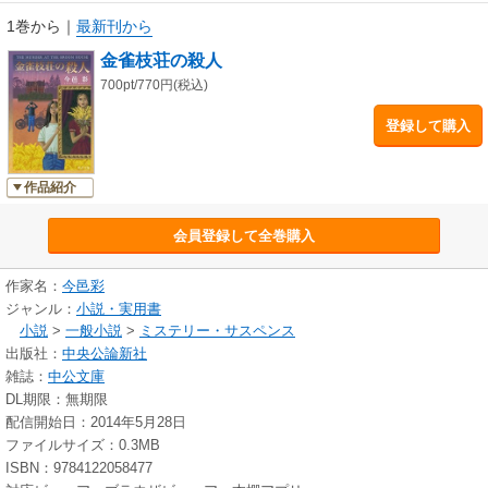
1巻から
｜
最新刊から
金雀枝荘の殺人
700pt/770円(税込)
登録して購入
作品紹介
会員登録して全巻購入
作家名：
今邑彩
ジャンル：
小説・実用書
小説
>
一般小説
>
ミステリー・サスペンス
出版社：
中央公論新社
雑誌：
中公文庫
DL期限：無期限
配信開始日：2014年5月28日
ファイルサイズ：0.3MB
ISBN：9784122058477