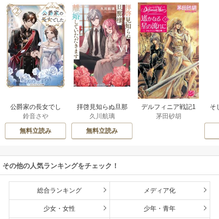
公爵家の長女でし
拝啓見知らぬ旦那
そ
デルフィニア戦記1
鈴音さや
久川航璃
茅田砂胡
た
様、離婚していた
だきます
無料立読み
無料立読み
その他の人気ランキングをチェック！
総合ランキング
メディア化
少女・女性
少年・青年