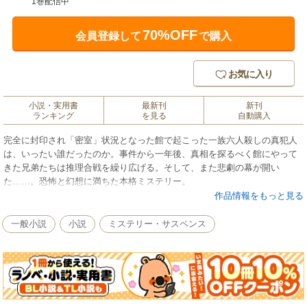
1巻配信中
70%OFF
会員登録して
で購入
お気に入り
小説・実用書
最新刊
新刊
ランキング
を見る
自動購入
完全に封印され「密室」状況となった館で起こった一族六人殺しの真犯人
は、いったい誰だったのか。事件から一年後、真相を探るべく館にやって
きた兄弟たちは推理合戦を繰り広げる。そして、また悲劇の幕が開い
た……。恐怖と幻想に満ちた本格ミステリー。
作品情報をもっと見る
一般小説
小説
ミステリー・サスペンス