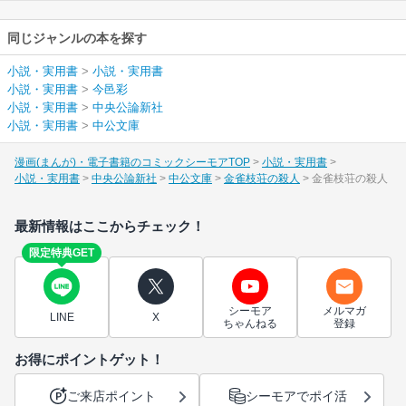
同じジャンルの本を探す
小説・実用書
>
小説・実用書
小説・実用書
>
今邑彩
小説・実用書
>
中央公論新社
小説・実用書
>
中公文庫
漫画(まんが)・電子書籍のコミックシーモアTOP
小説・実用書
小説・実用書
中央公論新社
中公文庫
金雀枝荘の殺人
金雀枝荘の殺人
最新情報はここからチェック！
限定特典GET
シーモア
メルマガ
LINE
X
ちゃんねる
登録
お得にポイントゲット！
ご来店ポイント
シーモアでポイ活