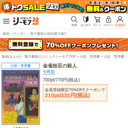
検索
はじめて
カート
ログイン
会員登録
漫画（マンガ）・電子書籍が国内最大級!!
漫画(まんが)・電子書籍のコミックシーモアTOP
小説・実用書
小説・実用書
金雀枝荘の殺人
小説・実用書
今邑彩
700pt/770円(税込)
会員登録限定70%OFFクーポンで
210pt/231円(税込)