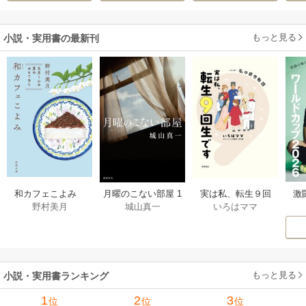
ます～
もっと見る
小説・実用書の最新刊
激
和カフェこよみ
月曜のこない部屋 1
実は私、転生９回
野村美月
城山真一
いろはママ
前
五月くんの夏のお
巻
生です マンガ
ー
もてなし 1巻
私の前世物語 1巻
もっと見る
小説・実用書ランキング
1
2
3
位
位
位