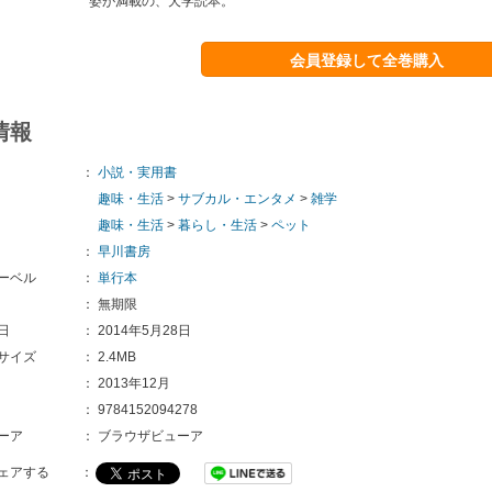
姿が満載の、犬学読本。
会員登録して全巻購入
情報
：
小説・実用書
趣味・生活
>
サブカル・エンタメ
>
雑学
趣味・生活
>
暮らし・生活
>
ペット
：
早川書房
ーベル
：
単行本
：
無期限
日
：
2014年5月28日
サイズ
：
2.4MB
：
2013年12月
：
9784152094278
ーア
：
ブラウザビューア
ェアする
：