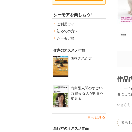
シーモアを楽しもう!
ご利用ガイド
初めての方へ
シーモア島
作家のオススメ作品
誘拐された犬
作品
内向型人間のすごい
ここ一〇
力 静かな人が世界を
者にして
変える
いきなり
れるかも
ここ10
もっと見る
な特性で
暮ら
本書の著
単行本のオススメ作品
学的に追