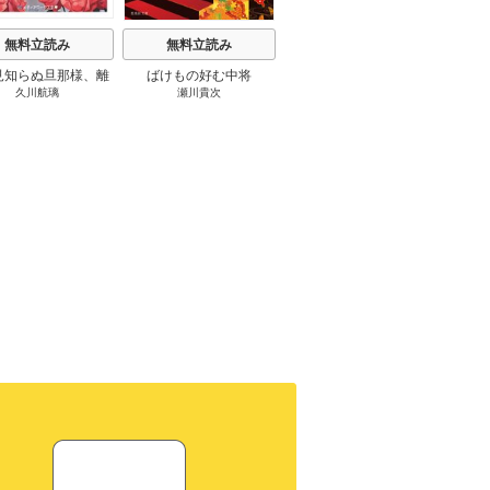
無料立読み
無料立読み
無料立読み
見知らぬ旦那様、離
ばけもの好む中将
影まで愛して
結
久川航璃
瀬川貴次
影山優佳
していただきます