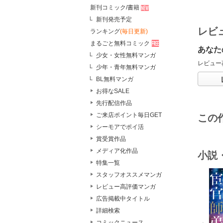
新刊コミック/書籍
新刊発売予定
レビ
ランキング
(毎日更新)
まるごと無料コミック
あなた
少女・女性無料マンガ
レビュー
少年・青年無料マンガ
BL無料マンガ
お得なSALE
先行配信作品
ご来店ポイント毎日GET
この
シーモアでポイ活
賞受賞作品
メディア化作品
小説
特集一覧
スタッフオススメマンガ
レビュー高評価マンガ
広告掲載中タイトル
詳細検索
o
v
コミックニュース