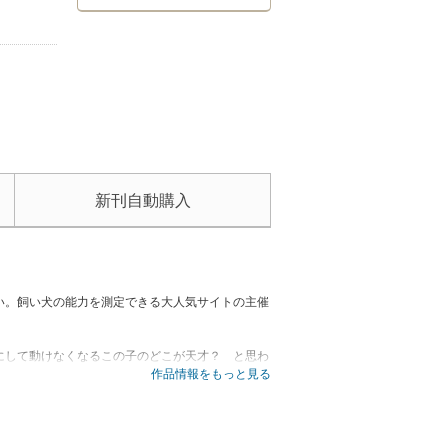
新刊自動購入
い。飼い犬の能力を測定できる大人気サイトの主催
にして動けなくなるこの子のどこが天才？ と思わ
作品情報をもっと見る
る能力が動物のなかでずば抜けているのが最も大き
きいこともわかってきました。
をもとに、愛する犬がその能力を獲得した経緯を科
おを緩めずにはいられない面白い姿が満載の、犬学