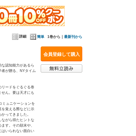
詳細
簡単
1巻から｜
最新刊から
会員登録して購入
的な認知能力があるら
者が贈る、NYタイム
のリードをぐるぐる巻
ません。要は天才にも
コミュニケーションを
葉を覚える際などに示
わかってきました。
しながら得たヒントな
めます。その顛末や、
にはいられない面白い