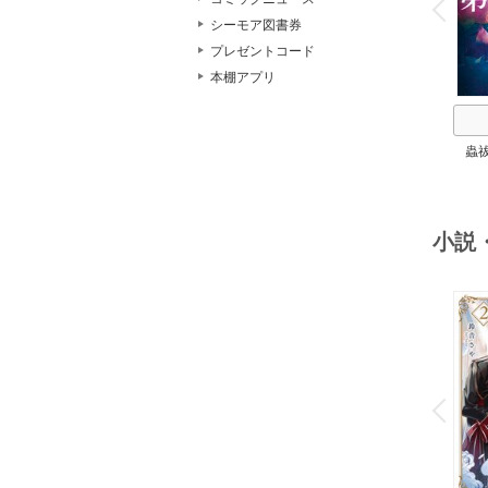
P
r
e
i
u
シーモア図書券
プレゼントコード
本棚アプリ
蟲
小説
o
v
P
r
e
i
u