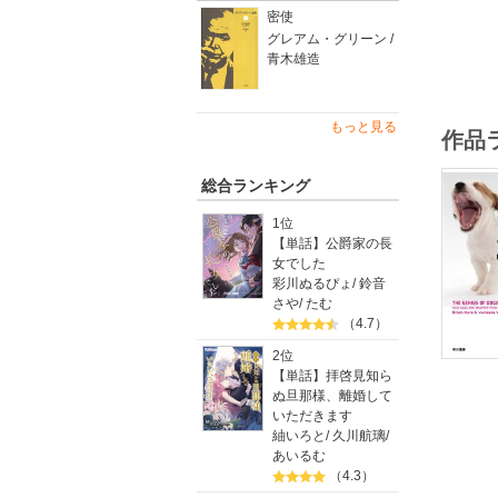
密使
読本。
グレアム・グリーン /
青木雄造
もっと見る
作品
総合ランキング
1位
【単話】公爵家の長
女でした
彩川ぬるぴょ
/
鈴音
さや
/
たむ
（4.7）
2位
【単話】拝啓見知ら
ぬ旦那様、離婚して
いただきます
紬いろと
/
久川航璃
/
あいるむ
（4.3）