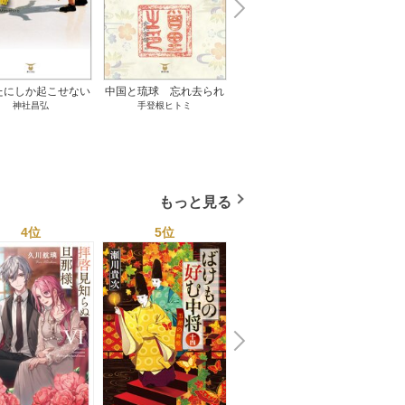
N
x
e
t
たにしか起こせない
中国と琉球 忘れ去られ
ささやかな、あるいは取
ゲー
神社昌弘
手登根ヒトミ
八木詠美
奇跡 1巻
た冊封史―魂の進化― 1
り返しがつかないもの 1
――ｅ
巻
巻
教育
もっと見る
4位
5位
6位
N
x
e
t