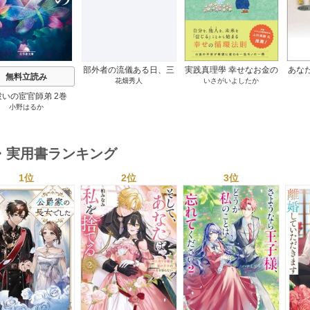
部外者の流儀ある日、三
実践真理學 幸せなお金の
あな
無料立読み
花畑秀人
いさがいよしたか
木たかしの5000曲を託さ
使い方編 1巻
れたぼくは、いかにして
祓いの宦官師弟 2巻
その価値を最大化したか
小野はるか
1巻
・実用書ランキング
1位
2位
3位
s