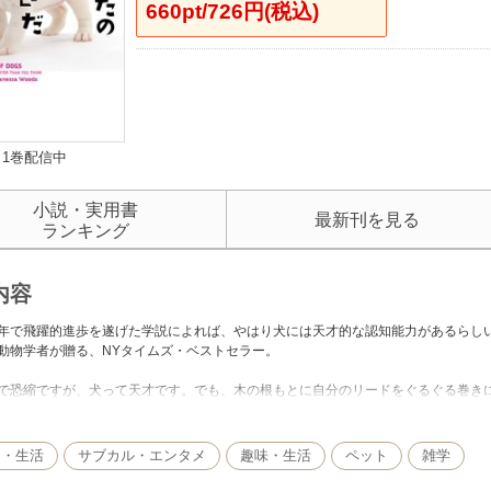
660pt/726円(税込)
1巻配信中
小説・実用書
最新刊を見る
ランキング
内容
年で飛躍的進歩を遂げた学説によれば、やはり犬には天才的な認知能力があるらし
動物学者が贈る、NYタイムズ・ベストセラー。
で恐縮ですが、犬って天才です。でも、木の根もとに自分のリードをぐるぐる巻き
しれません。要は天才にも向き不向きがあるということで……
年で飛躍的に発展した犬の認知能力の研究では、犬は人間とコミュニケーションをと
、言葉を覚える際などに示す推論力が高いこと、問題解決にあたっての柔軟度が大
し・生活
サブカル・エンタメ
趣味・生活
ペット
雑学
者は自身も大の犬好き。凍えるロシアのサウナで目をまわしながら得たヒントなど
い求めます。その顛末や、認知能力を調べる実験で犬たちが見せる、犬好きならほ