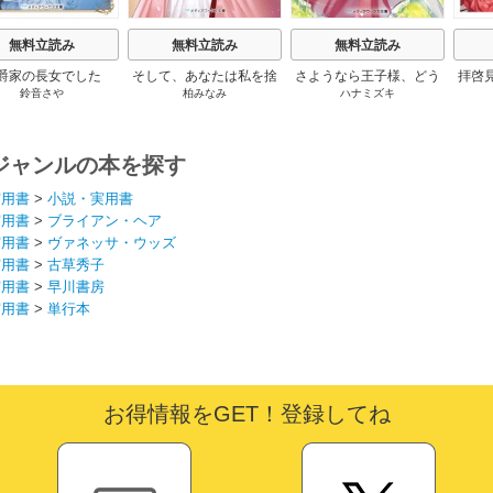
無料立読み
無料立読み
無料立読み
爵家の長女でした
そして、あなたは私を捨
さようなら王子様、どう
拝啓
鈴音さや
柏みなみ
ハナミズキ
てる
か私のことは忘れてくだ
婚
さい
ジャンルの本を探す
実用書
>
小説・実用書
実用書
>
ブライアン・ヘア
実用書
>
ヴァネッサ・ウッズ
実用書
>
古草秀子
実用書
>
早川書房
実用書
>
単行本
お得情報をGET！登録してね