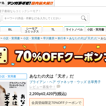
ア島
電子書籍ならコミックシーモア！
シーモア
BL
TL
ライトノベル
小説・実用書
コミックス
小説・実用書
小説・実用書
早川書房
単行本
あなたの犬は｢天才｣だ
あ
あなたの犬は「天才」だ
小説・実用書
ブライアン・ヘア
ヴァネッサ・ウッズ
古草秀子
レビュー募集中！
2,200pt/2,420円(税込)
会員登録限定70%OFFクーポンで