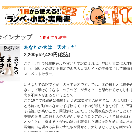
ラインナップ
1巻まで配信中！
あなたの犬は「天才」だ
2,200pt/2,420円(税込)
ここ一〇年で飛躍的進歩を遂げた学説によれば、やはり犬には天才
しい。飼い犬の能力を測定できる大人気サイトの主催者にして動物学
ズ・ベストセラー。
いきなりで恐縮ですが、犬って天才です。でも、木の根もとに自分
きにして動けなくなるこの子のどこが天才？ と思われるかもしれ
向き不向きがあるということで……
ここ10年で飛躍的に発展した犬の認知能力の研究では、犬は人間と
とる能力が動物のなかでずば抜けているのが最も大きな特性で、言
す推論力が高いこと、問題解決にあたっての柔軟度が大きいことも
本書の著者は自身も大の犬好き。凍えるロシアのサウナで目をまわ
どをもとに、愛する犬がその能力を獲得した経緯を科学的に追い求
認知能力を調べる実験で犬たちが見せる、犬好きならほおを緩めず