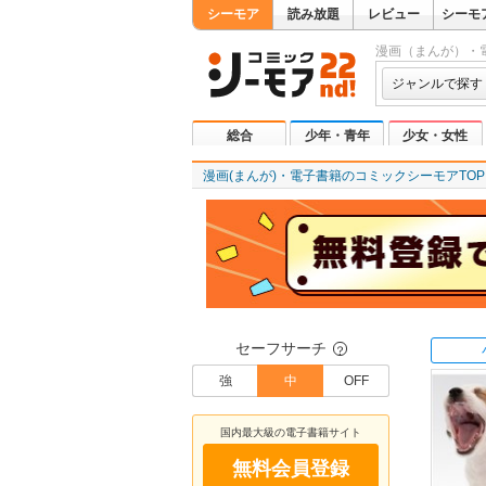
シーモア
読み放題
レビュー
シーモ
漫画（まんが）・
ジャンルで探す
総合
少年・青年
少女・女性
漫画(まんが)・電子書籍のコミックシーモアTOP
セーフサーチ
？
強
中
OFF
国内最大級の電子書籍サイト
無料会員登録