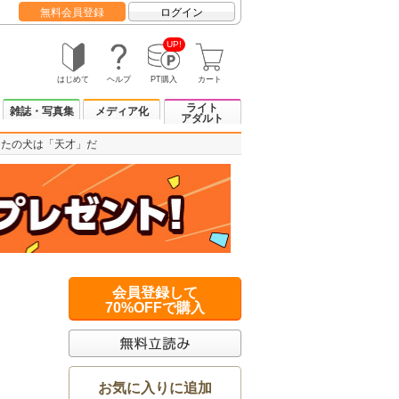
無料会員登録
ログイン
UP!
はじめて
ヘルプ
PT購入
カート
ライト
雑誌・写真集
メディア化
アダルト
なたの犬は「天才」だ
会員登録して
70%OFFで購入
お気に入りに追加