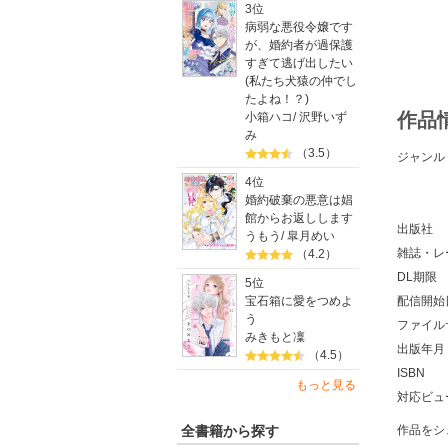
3位
病弱な悪役令嬢です
が、婚約者が過保護
すぎて逃げ出したい
(私たち犬猿の仲でし
たよね！？)
作品
小箱ハコ
/
沢野いず
み
（3.5）
ジャンル
4位
婚約破棄の悪意は娼
館からお返しします
出版社
うもう
/
皐月めい
雑誌・レ
（4.2）
DL期限
5位
宝石箱に愛をつめよ
配信開始
う
ファイル
みきもと凜
出版年月
（4.5）
ISBN
もっと見る
対応ビュ
全書籍から探す
作品をシ