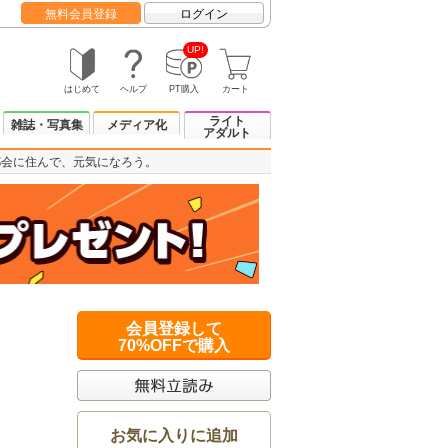
無料会員登録
ログイン
UP!
はじめて
ヘルプ
PT購入
カート
ライト
雑誌・写真集
メディア化
アダルト
都会に住んで、元気になろう。
会員登録して
70%OFFで購入
お気に入りに追加