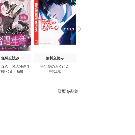
N
x
e
t
無料立読み
無料立読み
無料立読み
うなら、私の冷遇生
十字架のろくにん
さよなら、英雄になった
ふつつ
片桐いくみ
/
頼爾
中武士竜
進む
/
遠雷
/
とき間
尾羊英
～パーティーで声をか
旦那様 ～ただ祈るだけ
います
きたのがヤバい男だ
の役立たずな妻のはずで
った件
したが……～
履歴を削除