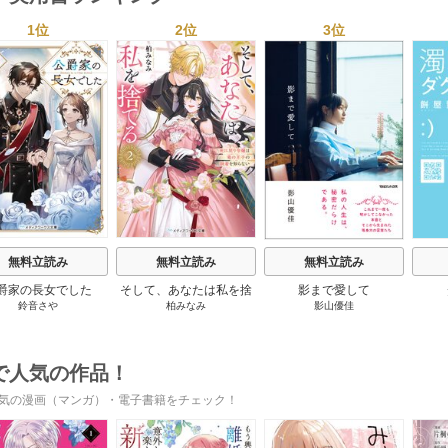
1位
2位
3位
s
無料立読み
無料立読み
無料立読み
爵家の長女でした
そして、あなたは私を捨
影まで愛して
鈴音さや
柏みなみ
影山優佳
てる
で人気の作品！
気の漫画（マンガ）・電子書籍をチェック！