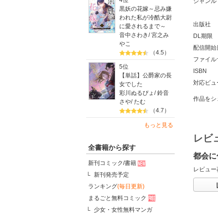
4位
ジャンル
黒妖の花嫁～忌み嫌
われた私が冷酷大尉
出版社
に愛されるまで～
音中さわき
/
宮之み
DL期限
やこ
配信開始
（4.5）
ファイル
5位
ISBN
【単話】公爵家の長
対応ビュ
女でした
彩川ぬるぴょ
/
鈴音
作品をシ
さや
/
たむ
（4.7）
もっと見る
レビ
全書籍から探す
都会に
新刊コミック/書籍
レビュー
新刊発売予定
ランキング
(毎日更新)
まるごと無料コミック
少女・女性無料マンガ