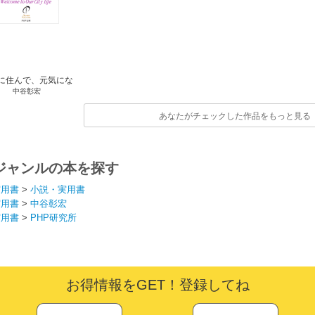
に住んで、元気にな
中谷彰宏
ろう。
あなたがチェックした作品をもっと見る
ジャンルの本を探す
実用書
>
小説・実用書
実用書
>
中谷彰宏
実用書
>
PHP研究所
お得情報をGET！登録してね