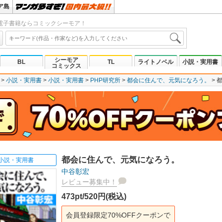
ア島
電子書籍ならコミックシーモア！
シーモア
BL
TL
ライトノベル
小説・実用書
コミックス
小説・実用書
小説・実用書
PHP研究所
都会に住んで、元気になろう。
都会に住んで、元気になろう。
小説・実用書
中谷彰宏
レビュー募集中！
473pt/520円(税込)
会員登録限定70%OFFクーポンで