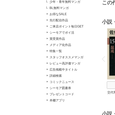
この
少年・青年無料マンガ
BL無料マンガ
お得なSALE
先行配信作品
小説
ご来店ポイント毎日GET
シーモアでポイ活
賞受賞作品
メディア化作品
特集一覧
o
v
スタッフオススメマンガ
P
r
e
i
u
レビュー高評価マンガ
広告掲載中タイトル
詳細検索
コミックニュース
シーモア図書券
交代
プレゼントコード
本棚アプリ
小説