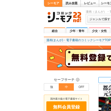
シーモア
読み放題
レビュー
シーモ
漫画（まんが）・
ジャンルで探す
総合
少年・青年
少女・女性
漫画(まんが)・電子書籍のコミックシーモアTOP
セーフサーチ
？
強
中
OFF
国内最大級の電子書籍サイト
無料会員登録