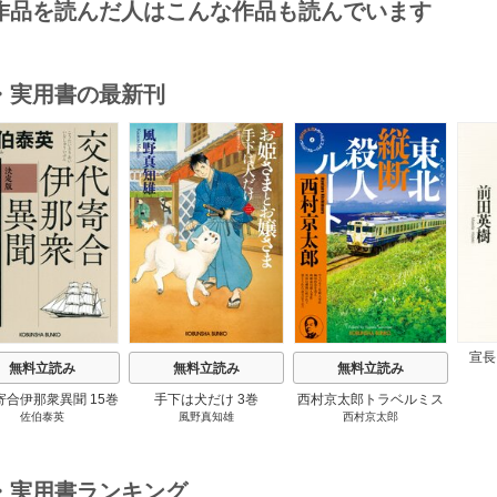
作品を読んだ人はこんな作品も読んでいます
・実用書の最新刊
s
宣長
無料立読み
無料立読み
無料立読み
寄合伊那衆異聞 15巻
手下は犬だけ 3巻
西村京太郎トラベルミス
佐伯泰英
風野真知雄
西村京太郎
テリー・セレクション 2
巻
・実用書ランキング