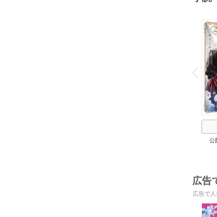
o
v
P
r
e
i
u
公
広告
広告で人