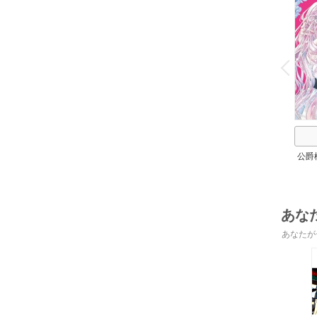
o
v
P
r
e
i
u
公爵
放
あな
あなたが