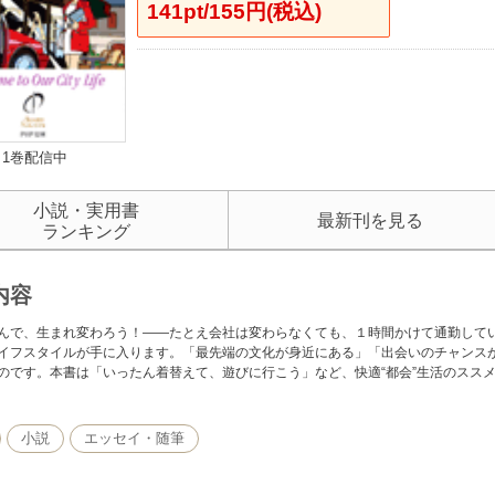
141pt/155円(税込)
1巻配信中
小説・実用書
最新刊を見る
ランキング
内容
んで、生まれ変わろう！――たとえ会社は変わらなくても、１時間かけて通勤して
イフスタイルが手に入ります。「最先端の文化が身近にある」「出会いのチャンス
のです。本書は「いったん着替えて、遊びに行こう」など、快適“都会”生活のスス
小説
エッセイ・随筆