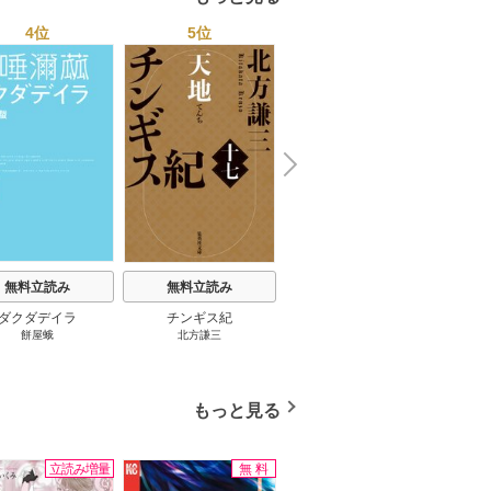
4位
5位
6位
N
x
e
t
無料立読み
無料立読み
無料立読み
ダクダデイラ
チンギス紀
東京バンドワゴン
B-PR
餅屋蛾
北方謙三
小路幸也
Ｂ
ジャラ
ディ 
ブック
もっと見る
立読み増量
無料
立読み増量