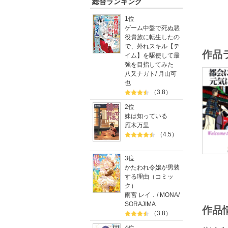
総合ランキング
1位
ゲーム中盤で死ぬ悪
役貴族に転生したの
で、外れスキル【テ
作品
イム】を駆使して最
強を目指してみた
八又ナガト
/
月山可
也
（3.8）
2位
妹は知っている
雁木万里
（4.5）
3位
かたわれ令嬢が男装
する理由（コミッ
ク）
雨宮 レイ．
/
MONA
/
SORAJIMA
作品
（3.8）