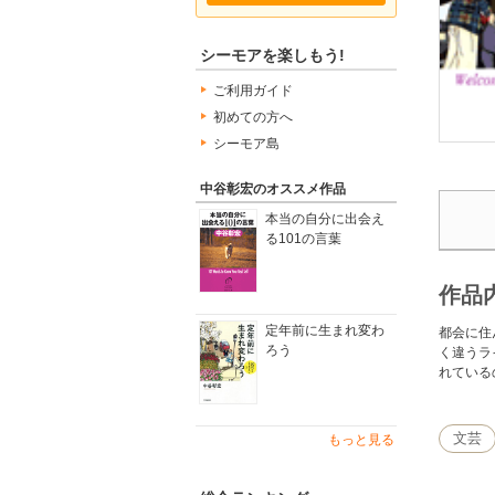
シーモアを楽しもう!
ご利用ガイド
初めての方へ
シーモア島
中谷彰宏のオススメ作品
本当の自分に出会え
る101の言葉
作品
定年前に生まれ変わ
都会に住
ろう
く違うラ
れている
文芸
もっと見る