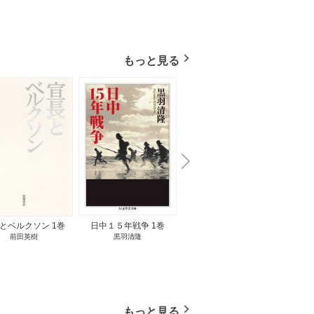
もっと見る
N
x
e
t
とベルクソン 1巻
日中１５年戦争 1巻
無料立読み
前田英樹
黒羽清隆
向島物語 1巻
便り屋
小杉健治
もっと見る