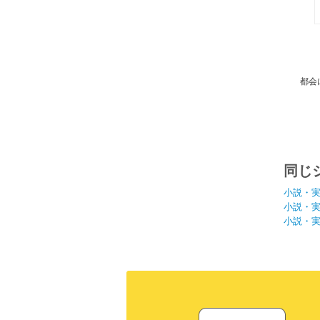
都会
同じ
小説・
小説・
小説・