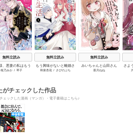
s
無料立読み
無料立読み
無料立読み
様、悪妻の私はもう
もう興味がないと離婚さ
みいちゃんと山田さん
さよ
桜乃みか
/
琴子
和泉杏花
/
さびのぶち
亜月ねね
っておいてください
れた令嬢の意外と楽しい
活 
新生活
けて
たがチェックした作品
チェックした漫画（マンガ）・電子書籍はこちら♪