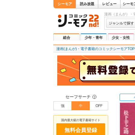
シーモア
読み放題
レビュー
シーモ
漫画（まんが）・
ジャンルで探す
総合
少年・青年
少女・女性
漫画(まんが)・電子書籍のコミックシーモアTOP
セーフサーチ
？
強
中
OFF
国内最大級の電子書籍サイト
無料会員登録