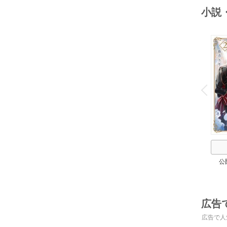
小説
o
v
P
r
e
i
u
公
広告
広告で人