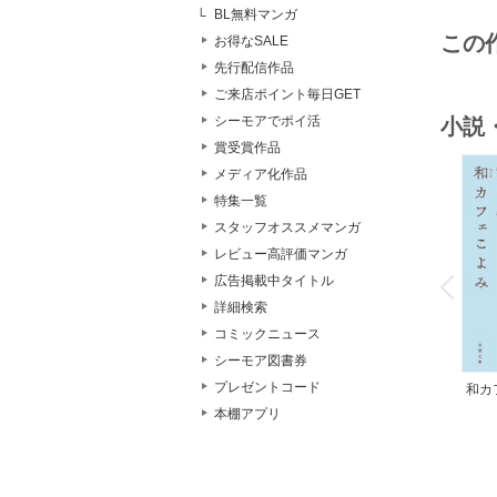
BL無料マンガ
この
お得なSALE
先行配信作品
ご来店ポイント毎日GET
シーモアでポイ活
小説
賞受賞作品
メディア化作品
特集一覧
スタッフオススメマンガ
レビュー高評価マンガ
o
v
広告掲載中タイトル
P
r
e
i
u
詳細検索
コミックニュース
シーモア図書券
プレゼントコード
和カ
んの
本棚アプリ