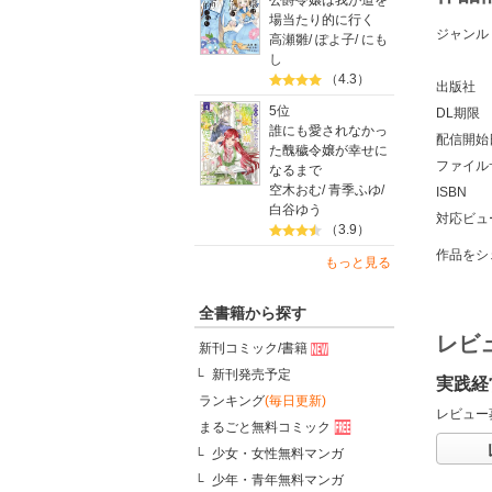
公爵令嬢は我が道を
場当たり的に行く
ジャンル
高瀬雛
/
ぽよ子
/
にも
し
（4.3）
出版社
5位
DL期限
誰にも愛されなかっ
配信開始
た醜穢令嬢が幸せに
ファイル
なるまで
空木おむ
/
青季ふゆ
/
ISBN
白谷ゆう
対応ビュ
（3.9）
作品をシ
もっと見る
全書籍から探す
レビ
新刊コミック/書籍
新刊発売予定
実践経
ランキング
(毎日更新)
レビュー
まるごと無料コミック
少女・女性無料マンガ
少年・青年無料マンガ