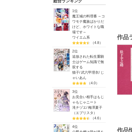
総合ランキング
1位
魔王城の料理番 ～コ
ワモテ魔族ばかりだ
けど、ホワイトな職
場です～
作品
ワイエム系
（4.8）
2位
追放された転生重騎
士はゲーム知識で無
双する
猫子
/
武六甲理衣
/
じ
ゃいあん
（4.0）
3位
お見合い相手はもじ
ゃもじゃニート
滝チヅエ
/
梅澤夏子
（エブリスタ）
（4.6）
4位
作品