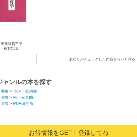
実践経営哲学
松下幸之助
あなたがチェックした作品をもっと見る
ジャンルの本を探す
実用書
>
小説・実用書
実用書
>
松下幸之助
実用書
>
PHP研究所
お得情報をGET！登録してね