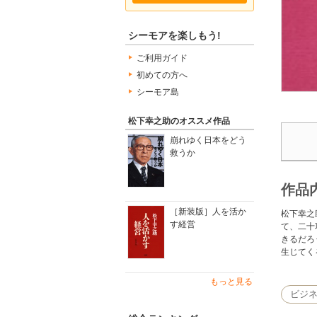
シーモアを楽しもう!
ご利用ガイド
初めての方へ
シーモア島
松下幸之助のオススメ作品
崩れゆく日本をどう
救うか
作品
［新装版］人を活か
松下幸之
す経営
て、二十
きるだろ
生じてく
もっと見る
ビジ