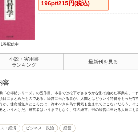
196pt/215円(税込)
1巻配信中
小説・実用書
最新刊を見る
ランキング
内容
助「心得帖シリーズ」の五作目。本書では松下がささやかな形で始めた事業を、一
項目にまとめたものである。経営に当たる者が、人間とはどういう特質をもった存
うか。使命感無きところには、為すべきを為す勇気も生まれてはこないだろう。そ
るというわけだ。経営者はいうまでもなく、課の経営、部の経営に当たる人達にも
ネス・経済
ビジネス・政治
経営