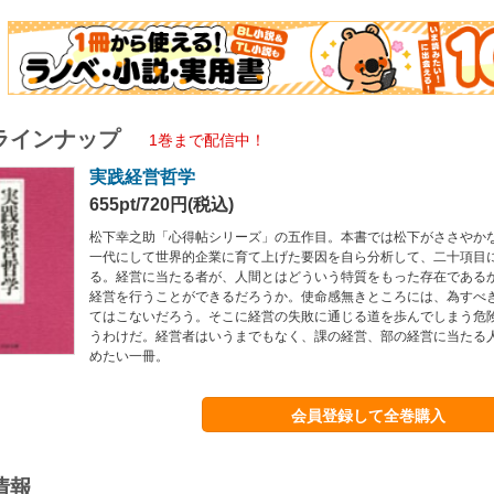
ラインナップ
1巻まで配信中！
実践経営哲学
655pt/720円(税込)
松下幸之助「心得帖シリーズ」の五作目。本書では松下がささやか
一代にして世界的企業に育て上げた要因を自ら分析して、二十項目
る。経営に当たる者が、人間とはどういう特質をもった存在である
経営を行うことができるだろうか。使命感無きところには、為すべ
てはこないだろう。そこに経営の失敗に通じる道を歩んでしまう危
うわけだ。経営者はいうまでもなく、課の経営、部の経営に当たる
めたい一冊。
会員登録して全巻購入
情報