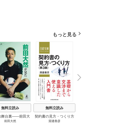
もっと見る
N
x
e
t
無料立読み
無料立読み
無料立読み
の舞台裏――前田大
契約書の見方・つくり方
談話室米澤 1巻
リーン
前田大然
淵邊善彦
米澤穂信
パット
見たワールドカップ
＜第３版＞ 1巻
のにす
2026 1巻
ってい
トで最