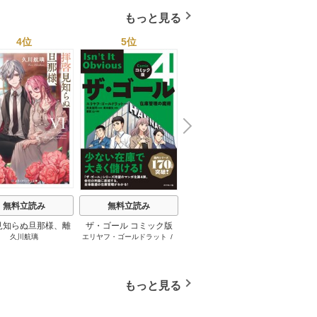
もっと見る
4位
5位
6位
N
x
e
t
無料立読み
無料立読み
無料立読み
見知らぬ旦那様、離
ザ・ゴール コミック版
さようなら王子様、どう
か
久川航璃
エリヤフ・ゴールドラット
/
ハナミズキ
友麻
していただきます
か私のことは忘れてくだ
ジェフ・コックス
/
岸良裕
さい
司
/
青木健生
/
蒼田山
もっと見る