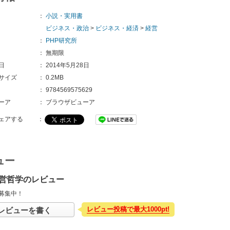
：
小説・実用書
ビジネス・政治
>
ビジネス・経済
>
経営
：
PHP研究所
：
無期限
日
：
2014年5月28日
サイズ
：
0.2MB
：
9784569575629 
ーア
：
ブラウザビューア
ェアする
：
ュー
営哲学のレビュー
募集中！
レビュー投稿で最大1000pt!
レビューを書く