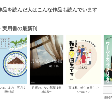
作品を読んだ人はこんな作品も読んでいます
・実用書の最新刊
s
フェこよみ 五月く
月曜のこない部屋 1巻
実は私、転生９回生で
野村美月
城山真一
いろはママ
夏のおもてなし 1巻
す マンガ 私の前世物
語 1巻
激闘
然が