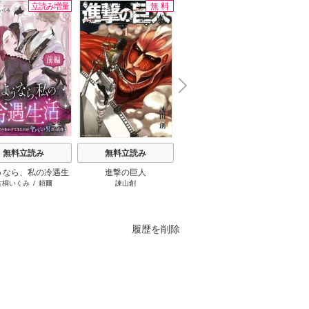
立読み増量
無料
無料
N
x
e
t
無料立読み
無料立読み
無料立読み
うなら、私の冷遇生
進撃の巨人
ここは俺に任せて先に行
王太子
片桐いくみ
/
頼爾
諫山創
えぞぎんぎつね（GAノベル／
おしば
～パーティーで声をか
けと言ってから10年がた
なたに
SBクリエイティブ刊）
/
阿倍
きたのがヤバい男だ
ったら伝説になってい
です！
野ちゃこ
/
DeeCHA
った件
た。
た貧乏
刺し
履歴を削除