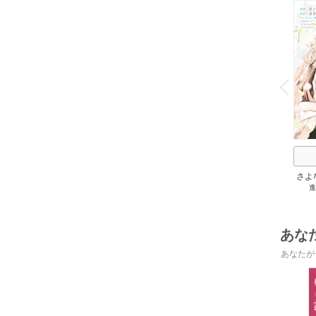
o
v
P
r
e
i
u
さよ
進
旦那
の役
あな
あなたが