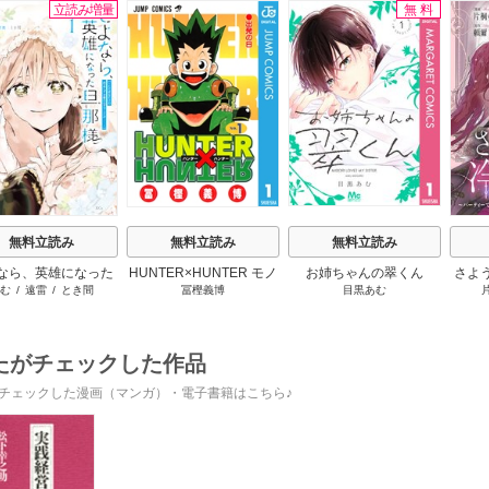
立読み増量
無料
s
無料立読み
無料立読み
無料立読み
なら、英雄になった
HUNTER×HUNTER モノ
お姉ちゃんの翠くん
さよ
む
/
遠雷
/
とき間
冨樫義博
目黒あむ
様 ～ただ祈るだけ
クロ版
活 
立たずな妻のはずで
けて
したが……～
たがチェックした作品
チェックした漫画（マンガ）・電子書籍はこちら♪