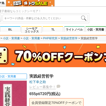
ア島
電子書籍ならコミックシーモア！
シーモア
BL
TL
ライトノベル
小説・実用書
コミックス
小説・実用書
小説・実用書
PHP研究所
実践経営哲学
実践経営哲学
実践経営哲学
小説・実用書
松下幸之助
レビュー募集中！
655pt/720円(税込)
会員登録限定70%OFFクーポンで