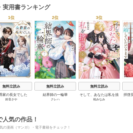
・実用書ランキング
1位
2位
3位
s
無料立読み
無料立読み
無料立読み
爵家の長女でした
結界師の一輪華
そして、あなたは私を捨
拝啓
鈴音さや
クレハ
柏みなみ
てる
婚
で人気の作品！
気の漫画（マンガ）・電子書籍をチェック！