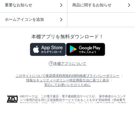
重要なお知らせ
商品に関するお知らせ
ホームアイコンを追加
本棚アプリを無料ダウンロード！
本棚アプリについて
このサイトについて
推奨環境
利用規約
ISBN検索
プライバシーポリシー
情報セキュリティーポリシー
特定商取引法に基づく表示
安心してお使いいただくために
ABJマークは、この電子書店・電子書籍配信サービスが、 著作権者からコンテ
ンツ使用許諾を得た正規版配信サービスであることを示す登録商標（登録番号
第6091713号）です。 詳しくは［ABJマーク］または［電子出版制作・流通協
議会］で検索してください。
(C)NTTソルマーレ