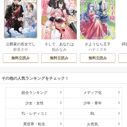
公爵家の長女でし
そして、あなたは
さようなら王子
拝
鈴音さや
柏みなみ
ハナミズキ
た
私を捨てる
様、どうか私のこ
様
とは忘れてくださ
無料立読み
無料立読み
無料立読み
い
その他の人気ランキングをチェック！
総合ランキング
メディア化
少女・女性
少年・青年
TL・レディコミ
BL
異世界・転生
お色気