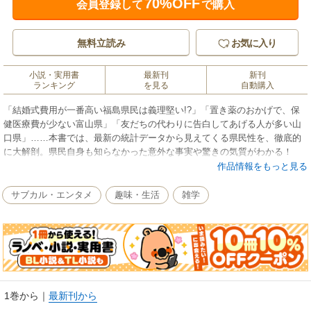
70%OFF
会員登録して
で購入
無料立読み
お気に入り
小説・実用書
最新刊
新刊
ランキング
を見る
自動購入
「結婚式費用が一番高い福島県民は義理堅い!?」「置き薬のおかげで、保
健医療費が少ない富山県」「友だちの代わりに告白してあげる人が多い山
口県」……本書では、最新の統計データから見えてくる県民性を、徹底的
に大解剖。県民自身も知らなかった意外な事実や驚きの気質がわかる！
人間関係の潤滑油に、商談のネタに、地域活性化のきっかけに、と使える
作品情報をもっと見る
情報が満載の一冊。
サブカル・エンタメ
趣味・生活
雑学
1巻から
｜
最新刊から