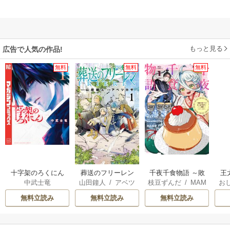
もっと見る
広告で人気の作品!
無料
無料
無料
十字架のろくにん
葬送のフリーレン
千夜千食物語 ～敗
王
中武士竜
山田鐘人
/
アベツ
枝豆ずんだ
/
MAM
お
国の姫ですが氷の
こ
カサ
AKOTO
/
鴉羽凛燈
英
皇子殿下がどうも
無料立読み
無料立読み
無料立読み
溺愛してくれてい
す
ます～
ら
二