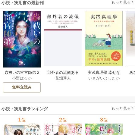
もっと見る
小説・実用書の最新刊
部外者の流儀ある
実践真理學 幸せな
蟲祓いの宦官師弟 2
あ
花畑秀人
いさがいよしたか
小野はるか
日、三木たかしの5
お金の使い方編 1巻
巻
せ
000曲を託されたぼ
無料立読み
くは、いかにして
その価値を最大化
したか 1巻
もっと見る
小説・実用書ランキング
1
2
3
位
位
位