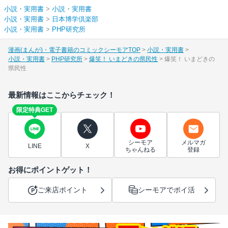
小説・実用書
>
小説・実用書
小説・実用書
>
日本博学倶楽部
小説・実用書
>
PHP研究所
漫画(まんが)・電子書籍のコミックシーモアTOP
小説・実用書
小説・実用書
PHP研究所
爆笑！ いまどきの県民性
爆笑！ いまどきの
県民性
最新情報はここからチェック！
限定特典GET
シーモア
メルマガ
LINE
X
ちゃんねる
登録
お得にポイントゲット！
ご来店ポイント
シーモアでポイ活