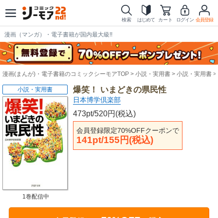
検索
はじめて
カート
ログイン
会員登録
漫画（マンガ）・電子書籍が国内最大級!!
漫画(まんが)・電子書籍のコミックシーモアTOP
小説・実用書
小説・実用書
爆笑！ いまどきの県民性
小説・実用書
日本博学倶楽部
473pt/520円(税込)
会員登録限定70%OFFクーポンで
141pt/155円(税込)
1巻配信中