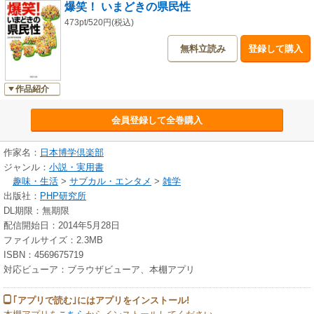
爆笑！ いまどきの県民性
473pt/520円(税込)
無料立読み
登録して購入
作品紹介
会員登録して全巻購入
作家名：
日本博学倶楽部
ジャンル：
小説・実用書
趣味・生活
>
サブカル・エンタメ
>
雑学
出版社：
PHP研究所
DL期限：無期限
配信開始日：2014年5月28日
ファイルサイズ：2.3MB
ISBN：4569675719
対応ビューア：ブラウザビューア、本棚アプリ
｢アプリで読む｣にはアプリをインストール!