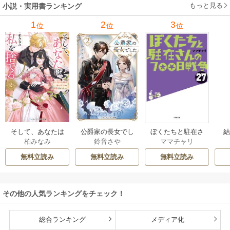
もっと見る
小説・実用書ランキング
1
2
3
位
位
位
そして、あなたは
公爵家の長女でし
ぼくたちと駐在さ
柏みなみ
鈴音さや
ママチャリ
私を捨てる
た
んの700日戦争
無料立読み
無料立読み
無料立読み
その他の人気ランキングをチェック！
総合ランキング
メディア化