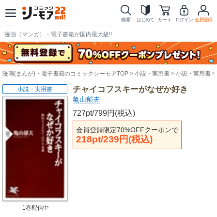
検索
はじめて
カート
ログイン
会員登録
漫画（マンガ）・電子書籍が国内最大級!!
漫画(まんが)・電子書籍のコミックシーモアTOP
小説・実用書
小説・実用書
チャイコフスキーがなぜか好き
小説・実用書
亀山郁夫
727pt/799円(税込)
会員登録限定70%OFFクーポンで
218pt/239円(税込)
1巻配信中