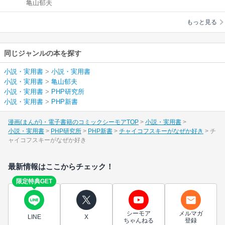
亀山郁夫
なぜか好き
もっと見る
同じジャンルの本を探す
小説・実用書
>
小説・実用書
小説・実用書
>
亀山郁夫
小説・実用書
>
PHP研究所
小説・実用書
>
PHP新書
漫画(まんが)・電子書籍のコミックシーモアTOP
小説・実用書
小説・実用書
PHP研究所
PHP新書
チャイコフスキーがなぜか好き
チ
ャイコフスキーがなぜか好き
最新情報はここからチェック！
限定特典GET
シーモア
メルマガ
LINE
X
ちゃんねる
登録