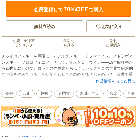
70%OFF
会員登録して
で購入
無料立読み
お気に入り
小説・実用書
最新刊
新刊
ランキング
を見る
自動購入
チャイコフスキーを筆頭に、ムソルグスキー、ラフマニノフ、ストラヴィ
ンスキー、プロコフィエフ、そしてショスタコーヴィチ――19世紀後半か
ら20世紀にかけて、ロシアの作曲家たちはクラシック音楽の世界で絶対的
な地位を占めている。なぜかくも私たちの心を揺さぶるのか？ 論理を重
視したドイツの古典音楽とは対極的に、艱難の歴史と血に染まる現実を前
作品情報をもっと見る
に、ロシア音楽は、幸福を希求する激しくも哀しい感情から生み出された
のである。近年のドストエフスキー・ブームの火つけ役が、死ぬまで聴い
楽譜
芸術
趣味
専門書
趣味・生活
音楽
音楽
ていたい“聖なるロシアの旋律”に迫る。ラ・フォル・ジュルネ・オ・ジャポ
ン「熱狂の日」音楽祭2012オフィシャルBOOK【本書に登場する他の音楽
家】グリンカ、ボロディン、リムスキー=コルサコフ、スクリャービン、デ
ニソフ、グバイドゥーリナ、シュニトケ、ペルト、カンチェリ、シルヴェ
ストロフ、チーシェンコ、ロストロポーヴィチ、ゲルギエフ