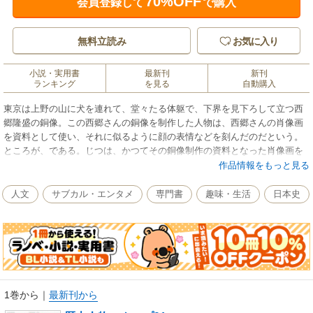
70%OFF
会員登録して
で購入
無料立読み
お気に入り
小説・実用書
最新刊
新刊
ランキング
を見る
自動購入
東京は上野の山に犬を連れて、堂々たる体躯で、下界を見下ろして立つ西
郷隆盛の銅像。この西郷さんの銅像を制作した人物は、西郷さんの肖像画
を資料として使い、それに似るように顔の表情などを刻んだのだという。
ところが、である。じつは、かつてその銅像制作の資料となった肖像画を
見た西郷さんの未亡人は、「まったく似ていない」と冷たくいったとか。
作品情報をもっと見る
西郷さんと言えば、頬豊かにして、どんぐり眼に太い眉、というのが一般
のイメージだが、それは「似ていない」と未亡人が評価した肖像画のイメ
人文
サブカル・エンタメ
専門書
趣味・生活
日本史
ージである…。つまり、西郷さんはもっと目元涼しく、鼻筋通った顔だっ
たのかも知れないのだ。本書には、こうした歴史のオモシロネタを91項目
収録。新聞や週刊誌のスクープ記事調な視点でまとめてみた。漱石の飼っ
ていたネコは本当に名前がなく、「ネコ、ネコ」と呼んでいたとか、教科
書には出てこない話題を、歴史雑学として楽しんでいただきたい一冊であ
る。
1巻から
｜
最新刊から