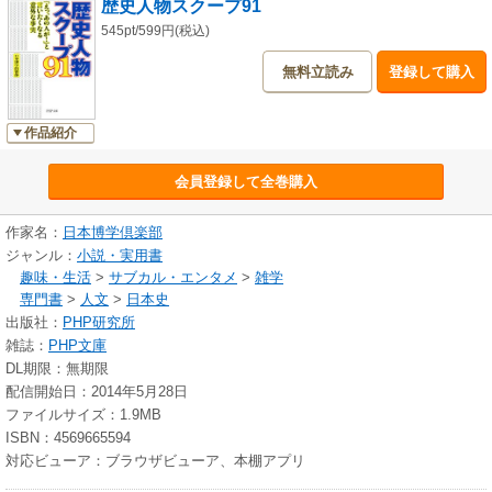
歴史人物スクープ91
545pt/599円(税込)
無料立読み
登録して購入
作品紹介
会員登録して全巻購入
作家名：
日本博学倶楽部
ジャンル：
小説・実用書
趣味・生活
>
サブカル・エンタメ
>
雑学
専門書
>
人文
>
日本史
出版社：
PHP研究所
雑誌：
PHP文庫
DL期限：無期限
配信開始日：2014年5月28日
ファイルサイズ：1.9MB
ISBN：4569665594
対応ビューア：ブラウザビューア、本棚アプリ