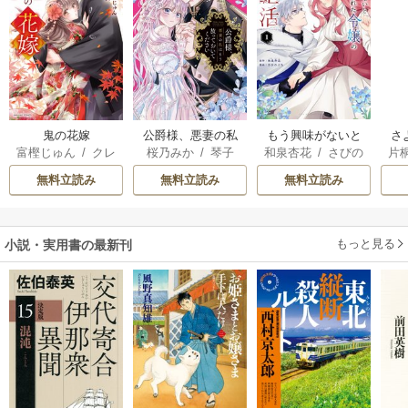
鬼の花嫁
公爵様、悪妻の私
もう興味がないと
さ
富樫じゅん
/
クレ
桜乃みか
/
琴子
和泉杏花
/
さびの
片
はもう放っておい
離婚された令嬢の
冷
ハ
ぶち
てください
意外と楽しい新生
ィ
無料立読み
無料立読み
無料立読み
活
き
もっと見る
小説・実用書の最新刊