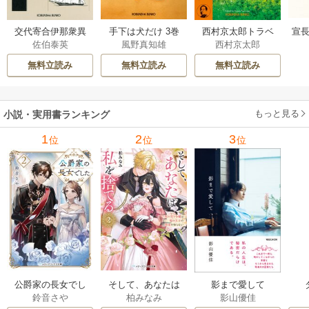
交代寄合伊那衆異
手下は犬だけ 3巻
西村京太郎トラベ
宣長
佐伯泰英
風野真知雄
西村京太郎
聞 15巻
ルミステリー・セ
レクション 2巻
無料立読み
無料立読み
無料立読み
もっと見る
小説・実用書ランキング
1
2
3
位
位
位
公爵家の長女でし
そして、あなたは
影まで愛して
鈴音さや
柏みなみ
影山優佳
た
私を捨てる