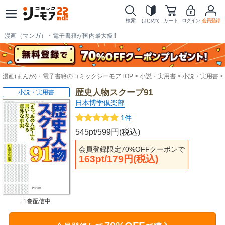
検索
はじめて
カート
ログイン
会員登録
漫画（マンガ）・電子書籍が国内最大級!!
漫画(まんが)・電子書籍のコミックシーモアTOP
小説・実用書
小説・実用書
歴史人物スクープ91
小説・実用書
日本博学倶楽部
1件
545pt/599円(税込)
会員登録限定70%OFFクーポンで
163pt/179円(税込)
1巻配信中