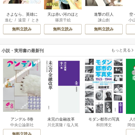
さよなら、英雄に
天は赤い河のほと
進撃の巨人
空
進む
/
遠雷
/
とき
篠原千絵
諫山創
小
なった旦那様 ～
り
間
ただ祈るだけの役
が
無料立読み
無料立読み
無料立読み
立たずな妻のはず
陛
でしたが……～
もっと見る
小説・実用書の最新刊
アンデル 8巻
未完の金融改革
モダン都市の写真
人
中央公論新社
川北英隆
/
塩入篤
和田博文
岡
――池尾和人の政
史 1923－1944
教
策実践 1巻
――写真雑誌「フ
の
無料立読み