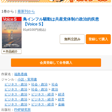
1巻から
｜
最新刊から
鳥インフル騒動は共産党体制の政治的疾患
【Voice S】
91pt/100円(税込)
無料立読み
登録して購入
作品紹介
会員登録して全巻購入
作家名：
福島香織
ジャンル：
小説・実用書
ビジネス・政治
>
社会・政治
>
社会
ビジネス・政治
>
社会・政治
>
政治
ビジネス・政治
>
ビジネス・経済
>
経済
ビジネス・政治
>
ビジネス・経済
>
経営
ビジネス・政治
>
ビジネス・経済
>
金融
出版社：
PHP研究所