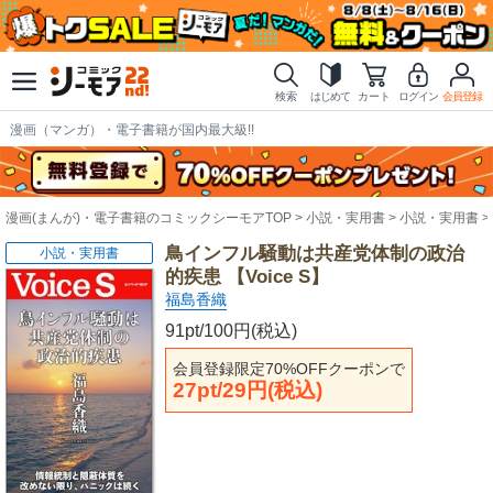
検索
はじめて
カート
ログイン
会員登録
漫画（マンガ）・電子書籍が国内最大級!!
漫画(まんが)・電子書籍のコミックシーモアTOP
小説・実用書
小説・実用書
鳥インフル騒動は共産党体制の政治
小説・実用書
的疾患 【Voice S】
福島香織
91pt/100円(税込)
会員登録限定70%OFFクーポンで
27pt/29円(税込)