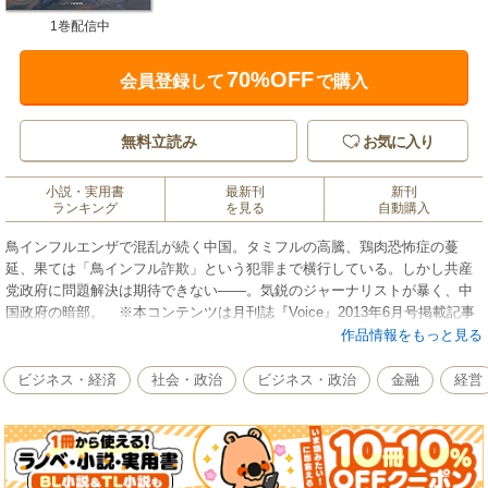
1巻配信中
70%OFF
会員登録して
で購入
無料立読み
お気に入り
小説・実用書
最新刊
新刊
ランキング
を見る
自動購入
鳥インフルエンザで混乱が続く中国。タミフルの高騰、鶏肉恐怖症の蔓
延、果ては「鳥インフル詐欺」という犯罪まで横行している。しかし共産
党政府に問題解決は期待できない――。気鋭のジャーナリストが暴く、中
国政府の暗部。 ※本コンテンツは月刊誌『Voice』2013年6月号掲載記事
を電子化したものです。
作品情報をもっと見る
ビジネス・経済
社会・政治
ビジネス・政治
金融
経営