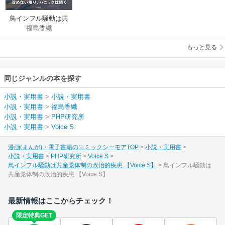
鳥インフル騒動は共
福島香織
産党体制の政治的疾
患 【Voice S】
もっと見る
同じジャンルの本を探す
小説・実用書
>
小説・実用書
小説・実用書
>
福島香織
小説・実用書
>
PHP研究所
小説・実用書
>
Voice S
漫画(まんが)・電子書籍のコミックシーモアTOP
小説・実用書
小説・実用書
PHP研究所
Voice S
鳥インフル騒動は共産党体制の政治的疾患 【Voice S】
鳥インフル騒動は
共産党体制の政治的疾患 【Voice S】
最新情報はここからチェック！
限定特典GET