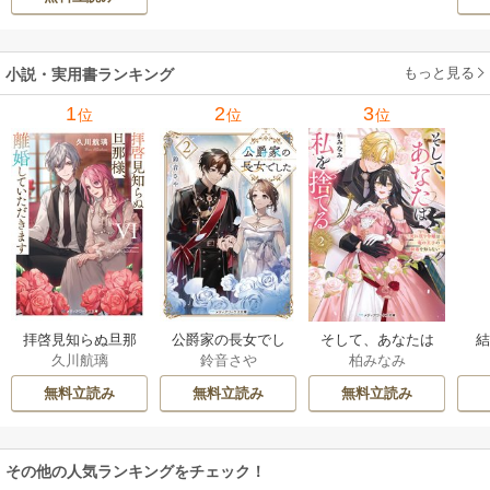
ォトタイムス」に
みる視覚の革命 1巻
もっと見る
小説・実用書ランキング
1
2
3
位
位
位
拝啓見知らぬ旦那
公爵家の長女でし
そして、あなたは
久川航璃
鈴音さや
柏みなみ
様、離婚していた
た
私を捨てる
だきます
無料立読み
無料立読み
無料立読み
その他の人気ランキングをチェック！