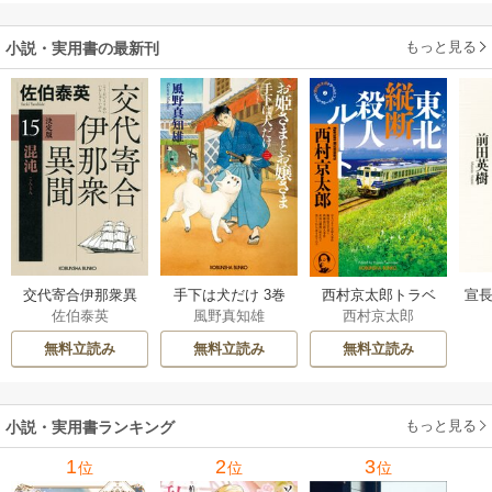
もっと見る
小説・実用書の最新刊
交代寄合伊那衆異
手下は犬だけ 3巻
西村京太郎トラベ
宣長
佐伯泰英
風野真知雄
西村京太郎
聞 15巻
ルミステリー・セ
レクション 2巻
無料立読み
無料立読み
無料立読み
もっと見る
小説・実用書ランキング
1
2
3
位
位
位