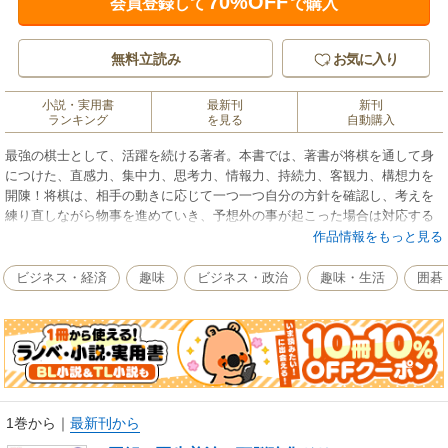
70%OFF
会員登録して
で購入
無料立読み
お気に入り
小説・実用書
最新刊
新刊
ランキング
を見る
自動購入
最強の棋士として、活躍を続ける著者。本書では、著書が将棋を通して身
につけた、直感力、集中力、思考力、情報力、持続力、客観力、構想力を
開陳！将棋は、相手の動きに応じて一つ一つ自分の方針を確認し、考えを
練り直しながら物事を進めていき、予想外の事が起こった場合は対応する
力が必要など、ビジネスパーソンにも通じるものがある。本書では、羽生
作品情報をもっと見る
の頭脳を明らかにする。内容例を挙げると、直感は問題を解決するための
「羅針盤」 集中力の限界を知る 経験から大局観が築かれ、思考が速く
ビジネス・経済
趣味
ビジネス・政治
趣味・生活
囲碁
なる 「いかに捨てるか」で情報力が鍛えられる 進歩し続けるには、発
想⇒検証⇒実行⇒反省 不調のときは自分を変えるチャンス 「序破急」
の流れとリズムを知る 選択肢が増えると決断の比重は高くなる 迷った
らゴールを強引に設定する等々。また、頭脳を刺激する詰め将棋の問題も
含まれている。図解で著者の思考の流れもわかり、ビジネスに人生に役立
つ一冊。
1巻から
｜
最新刊から