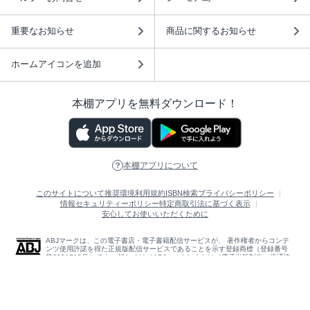
重要なお知らせ
商品に関するお知らせ
ホームアイコンを追加
本棚アプリを無料ダウンロード！
本棚アプリについて
このサイトについて
推奨環境
利用規約
ISBN検索
プライバシーポリシー
情報セキュリティーポリシー
特定商取引法に基づく表示
安心してお使いいただくために
ABJマークは、この電子書店・電子書籍配信サービスが、 著作権者からコンテ
ンツ使用許諾を得た正規版配信サービスであることを示す登録商標（登録番号
第6091713号）です。 詳しくは［ABJマーク］または［電子出版制作・流通協
議会］で検索してください。
(C)NTTソルマーレ