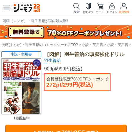
検索
はじめて
カート
ログイン
会員登録
漫画（マンガ）・電子書籍が国内最大級!!
漫画(まんが)・電子書籍のコミックシーモアTOP
小説・実用書
小説・実用書
［図解］羽生善治の頭脳強化ドリル
小説・実用書
羽生善治
909pt/999円(税込)
会員登録限定70%OFFクーポンで
272pt/299円(税込)
1巻配信中