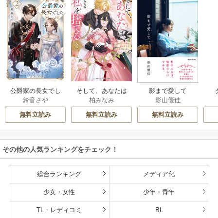
公爵家の長女でし
そして、あなたは
影まで愛して
鈴音さや
柏みなみ
影山優佳
た
私を捨てる
無料立読み
無料立読み
無料立読み
その他の人気ランキングをチェック！
総合ランキング
メディア化
少女・女性
少年・青年
TL・レディコミ
BL