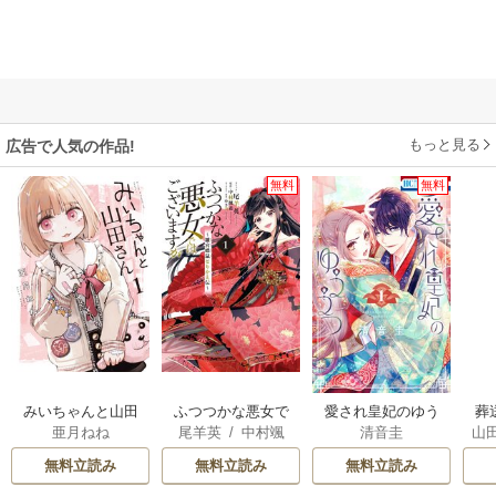
もっと見る
広告で人気の作品!
無料
無料
みいちゃんと山田
ふつつかな悪女で
愛され皇妃のゆう
葬
亜月ねね
尾羊英
/
中村颯
清音圭
山
さん
はございますが ～
うつ
希
/
ゆき哉
雛宮蝶鼠とりかえ
無料立読み
無料立読み
無料立読み
伝～