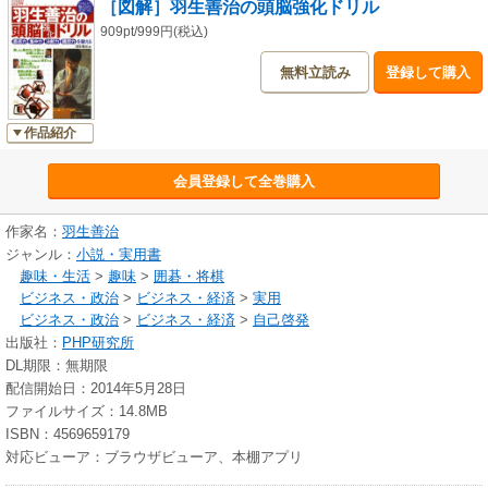
［図解］羽生善治の頭脳強化ドリル
909pt/999円(税込)
無料立読み
登録して購入
作品紹介
会員登録して全巻購入
作家名：
羽生善治
ジャンル：
小説・実用書
趣味・生活
>
趣味
>
囲碁・将棋
ビジネス・政治
>
ビジネス・経済
>
実用
ビジネス・政治
>
ビジネス・経済
>
自己啓発
出版社：
PHP研究所
DL期限：無期限
配信開始日：2014年5月28日
ファイルサイズ：14.8MB
ISBN：4569659179
対応ビューア：ブラウザビューア、本棚アプリ