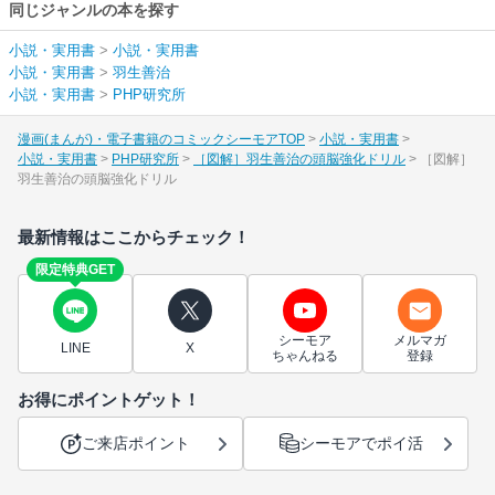
同じジャンルの本を探す
小説・実用書
>
小説・実用書
小説・実用書
>
羽生善治
小説・実用書
>
PHP研究所
漫画(まんが)・電子書籍のコミックシーモアTOP
小説・実用書
小説・実用書
PHP研究所
［図解］羽生善治の頭脳強化ドリル
［図解］
羽生善治の頭脳強化ドリル
最新情報はここからチェック！
限定特典GET
シーモア
メルマガ
LINE
X
ちゃんねる
登録
お得にポイントゲット！
ご来店ポイント
シーモアでポイ活