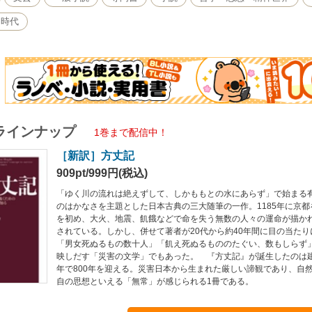
・時代
ラインナップ
1巻まで配信中！
［新訳］方丈記
909pt/999円(税込)
「ゆく川の流れは絶えずして、しかももとの水にあらず」で始まる
のはかなさを主題とした日本古典の三大随筆の一作。1185年に京
を初め、大火、地震、飢餓などで命を失う無数の人々の運命が描か
されている。しかし、併せて著者が20代から約40年間に目の当た
「男女死ぬるもの数十人」「飢え死ぬるもののたぐい、数もしらず
映しだす「災害の文学」でもあった。 『方丈記』が誕生したのは建暦
年で800年を迎える。災害日本から生まれた厳しい諦観であり、自
自の思想といえる「無常」が感じられる1冊である。