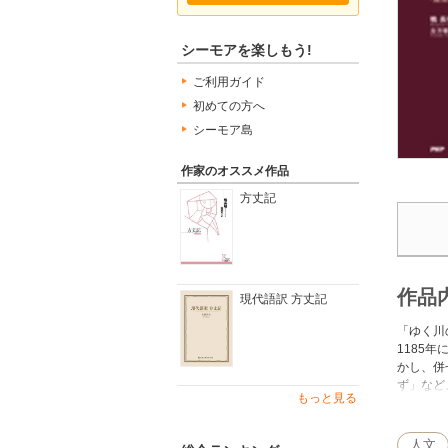
シーモアを楽しもう!
ご利用ガイド
初めての方へ
シーモア島
作家のオススメ作品
方丈記
作品
現代語訳 方丈記
「ゆく川
1185
かし、併
ず」など
もっと見る
本から生
人文