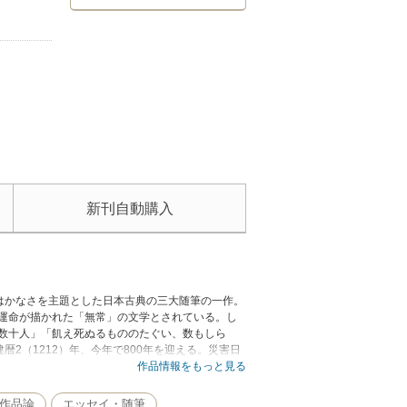
新刊自動購入
はかなさを主題とした日本古典の三大随筆の一作。
の運命が描かれた「無常」の文学とされている。し
の数十人」「飢え死ぬるもののたぐい、数もしら
2（1212）年、今年で800年を迎える。災害日
じられる1冊である。
作品情報をもっと見る
作品論
エッセイ・随筆