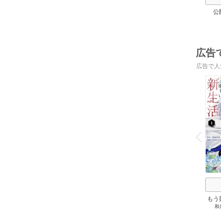
公
広告
広告で人
o
v
P
r
e
i
u
もう
和
れた