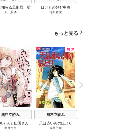
見知らぬ旦那様、離
ばけもの好む中将
影まで愛して
結
久川航璃
瀬川貴次
影山優佳
していただきます
もっと見る
無料
立読み増量
N
x
e
t
無料立読み
無料立読み
無料立読み
ちゃんと山田さん
天は赤い河のほとり
さようなら、私の冷遇生
夜伽の
亜月ねね
篠原千絵
片桐いくみ
/
頼爾
活 ～パーティーで声をか
の王
けてきたのがヤバい男だ