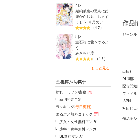
4位
婚約破棄の悪意は娼
館からお返しします
作品
うもう
/
皐月めい
（4.2）
ジャンル
5位
宝石箱に愛をつめよ
う
みきもと凜
（4.5）
もっと見る
出版社
DL期限
全書籍から探す
配信開始
新刊コミック/書籍
ファイル
新刊発売予定
ISBN
ランキング
(毎日更新)
対応ビュ
まるごと無料コミック
作品をシ
少女・女性無料マンガ
少年・青年無料マンガ
BL無料マンガ