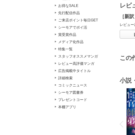
レビ
お得なSALE
先行配信作品
［新訳
ご来店ポイント毎日GET
レビュー
シーモアでポイ活
賞受賞作品
メディア化作品
特集一覧
スタッフオススメマンガ
この
レビュー高評価マンガ
広告掲載中タイトル
詳細検索
小説
コミックニュース
シーモア図書券
プレゼントコード
本棚アプリ
o
v
P
r
e
i
u