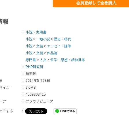
会員登録して全巻購入
情報
：
小説・実用書
小説
>
一般小説
>
歴史・時代
小説
>
文芸
>
エッセイ・随筆
小説
>
文芸
>
作品論
専門書
>
人文
>
哲学・思想・精神世界
：
PHP研究所
：
無期限
日
：
2014年5月28日
サイズ
：
2.0MB
：
4569803415
ーア
：
ブラウザビューア
ェアする
：