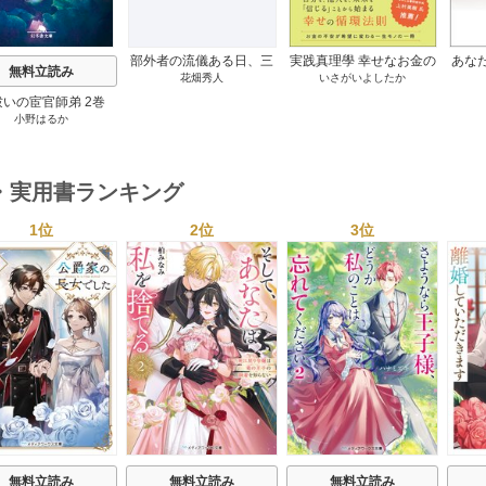
部外者の流儀ある日、三
実践真理學 幸せなお金の
あな
無料立読み
花畑秀人
いさがいよしたか
木たかしの5000曲を託さ
使い方編 1巻
れたぼくは、いかにして
祓いの宦官師弟 2巻
その価値を最大化したか
小野はるか
1巻
・実用書ランキング
1位
2位
3位
s
無料立読み
無料立読み
無料立読み