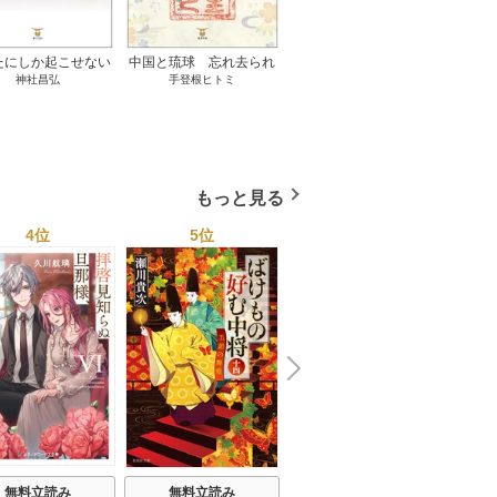
たにしか起こせない
中国と琉球 忘れ去られ
ささやかな、あるいは取
ゲー
神社昌弘
手登根ヒトミ
八木詠美
奇跡 1巻
た冊封史―魂の進化― 1
り返しがつかないもの 1
――ｅ
巻
巻
教育
もっと見る
4位
5位
6位
N
x
e
t
無料立読み
無料立読み
無料立読み