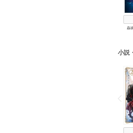
蟲
小説
o
v
P
r
e
i
u