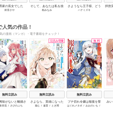
爵家の長女でした
そして、あなたは私を捨
さようなら王子様、どう
拝啓
鈴音さや
柏みなみ
ハナミズキ
てる
か私のことは忘れてくだ
婚
さい
で人気の作品！
気の漫画（マンガ）・電子書籍をチェック！
立読み増量
無料
s
無料立読み
無料立読み
無料立読み
興味がないと離婚さ
さよなら、英雄になった
ブチ切れ令嬢は報復を誓
みい
泉杏花
/
さびのぶち
進む
/
遠雷
/
とき間
はぐれメタボ
/
おおのいも
/
令嬢の意外と楽しい
旦那様 ～ただ祈るだけ
いました。
昌未
新生活
の役立たずな妻のはずで