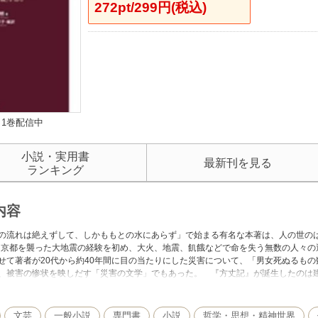
272pt/299円(税込)
1巻配信中
小説・実用書
最新刊を見る
ランキング
内容
の流れは絶えずして、しかももとの水にあらず」で始まる有名な本著は、人の世の
年に京都を襲った大地震の経験を初め、大火、地震、飢餓などで命を失う無数の人々
せて著者が20代から約40年間に目の当たりにした災害について、「男女死ぬるも
、被害の惨状を映しだす「災害の文学」でもあった。 『方丈記』が誕生したのは建暦
まれた厳しい諦観であり、自然と共生するための独自の思想といえる「無常」が感
文芸
一般小説
専門書
小説
哲学・思想・精神世界