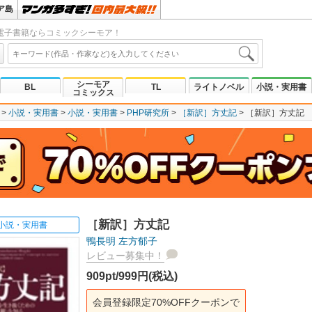
ア島
電子書籍ならコミックシーモア！
シーモア
BL
TL
ライトノベル
小説・実用書
コミックス
小説・実用書
小説・実用書
PHP研究所
［新訳］方丈記
［新訳］方丈記
［新訳］方丈記
小説・実用書
鴨長明
左方郁子
レビュー募集中！
909pt/999円(税込)
会員登録限定70%OFFクーポンで