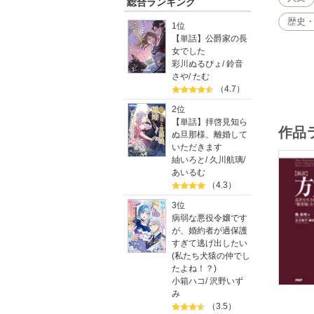
総合ランキング
歴史
1位
【単話】公爵家の長
女でした
彩川ぬるぴょ
/
鈴音
さや
/
たむ
（4.7）
2位
【単話】拝啓見知ら
作品
ぬ旦那様、離婚して
いただきます
紬いろと
/
久川航璃
/
あいるむ
（4.3）
3位
病弱な悪役令嬢です
が、婚約者が過保護
すぎて逃げ出したい
(私たち犬猿の仲でし
たよね！？)
小箱ハコ
/
沢野いず
み
（3.5）