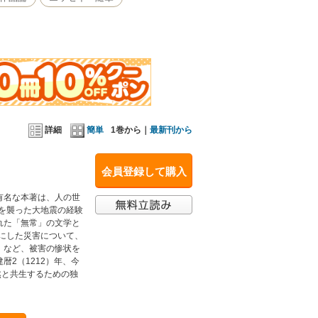
詳細
簡単
1巻から｜
最新刊から
会員登録して購入
有名な本著は、人の世
都を襲った大地震の経験
れた「無常」の文学と
りにした災害について、
」など、被害の惨状を
2（1212）年、今
然と共生するための独