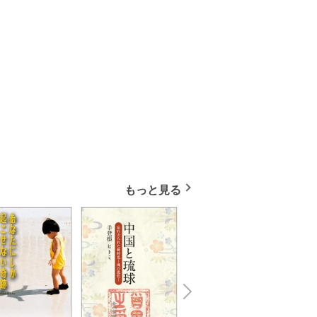
もっと見る
N
x
e
t