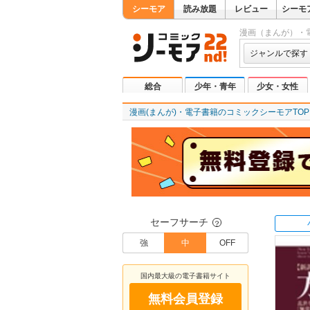
シーモア
読み放題
レビュー
シーモ
漫画（まんが）・
ジャンルで探す
総合
少年・青年
少女・女性
漫画(まんが)・電子書籍のコミックシーモアTOP
セーフサーチ
？
強
中
OFF
国内最大級の電子書籍サイト
無料会員登録