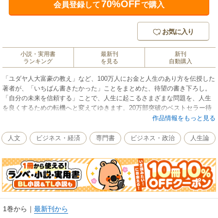
70%OFF
会員登録して
で購入
お気に入り
小説・実用書
最新刊
新刊
ランキング
を見る
自動購入
「ユダヤ人大富豪の教え」など、100万人にお金と人生のあり方を伝授した
著者が、「いちばん書きたかった」ことをまとめた、待望の書き下ろし。
「自分の未来を信頼する」ことで、人生に起こるさまざまな問題を、人生
を良くするための転機へと変えてゆきます。20万部突破のベストセラー待
望の電子化。
作品情報をもっと見る
人文
ビジネス・経済
専門書
ビジネス・政治
人生論
1巻から
｜
最新刊から