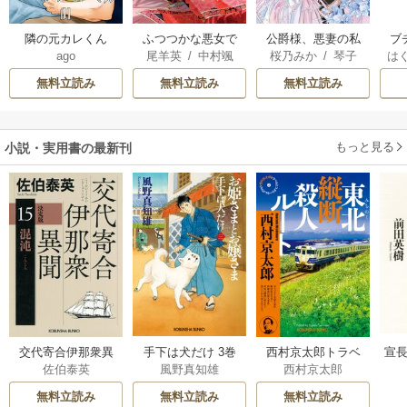
隣の元カレくん
ふつつかな悪女で
公爵様、悪妻の私
ブ
ago
尾羊英
/
中村颯
桜乃みか
/
琴子
は
はございますが ～
はもう放っておい
復
希
/
ゆき哉
お
雛宮蝶鼠とりかえ
てください
無料立読み
無料立読み
無料立読み
伝～
もっと見る
小説・実用書の最新刊
交代寄合伊那衆異
手下は犬だけ 3巻
西村京太郎トラベ
宣長
佐伯泰英
風野真知雄
西村京太郎
聞 15巻
ルミステリー・セ
レクション 2巻
無料立読み
無料立読み
無料立読み