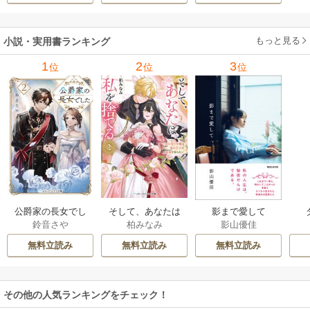
もっと見る
小説・実用書ランキング
1
2
3
位
位
位
公爵家の長女でし
そして、あなたは
影まで愛して
鈴音さや
柏みなみ
影山優佳
た
私を捨てる
無料立読み
無料立読み
無料立読み
その他の人気ランキングをチェック！