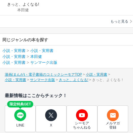
きっと、よくなる!
本田健
もっと見る
同じジャンルの本を探す
小説・実用書
>
小説・実用書
小説・実用書
>
本田健
小説・実用書
>
サンマーク出版
漫画(まんが)・電子書籍のコミックシーモアTOP
小説・実用書
小説・実用書
サンマーク出版
きっと、よくなる!
きっと、よくなる！
最新情報はここからチェック！
限定特典GET
シーモア
メルマガ
LINE
X
ちゃんねる
登録