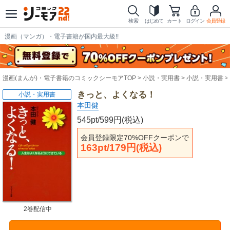
検索
はじめて
カート
ログイン
会員登録
漫画（マンガ）・電子書籍が国内最大級!!
漫画(まんが)・電子書籍のコミックシーモアTOP
小説・実用書
小説・実用書
きっと、よくなる！
小説・実用書
本田健
545pt/599円(税込)
会員登録限定70%OFFクーポンで
163pt/179円(税込)
2巻配信中