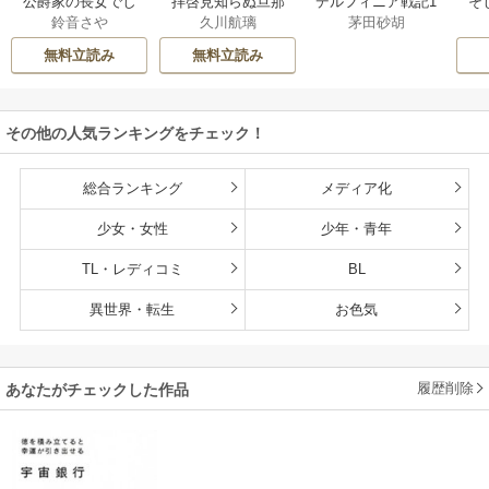
公爵家の長女でし
拝啓見知らぬ旦那
そ
デルフィニア戦記1
鈴音さや
久川航璃
茅田砂胡
た
様、離婚していた
だきます
無料立読み
無料立読み
その他の人気ランキングをチェック！
総合ランキング
メディア化
少女・女性
少年・青年
TL・レディコミ
BL
異世界・転生
お色気
履歴削除
あなたがチェックした作品