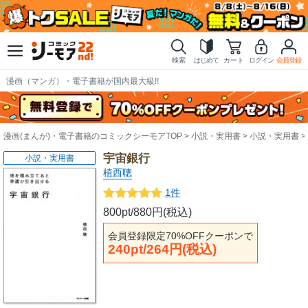
検索
はじめて
カート
ログイン
会員登録
漫画（マンガ）・電子書籍が国内最大級!!
漫画(まんが)・電子書籍のコミックシーモアTOP
小説・実用書
小説・実用書
宇宙銀行
小説・実用書
植西聰
1件
800pt/880円(税込)
会員登録限定70%OFFクーポンで
240pt/264円(税込)