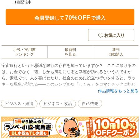
1巻配信中
70%OFF
会員登録して
で購入
お気に入り
小説・実用書
最新刊
新刊
ランキング
を見る
自動購入
宇宙銀行という不思議な銀行の存在を知っていますか？ ここに預けるの
は、お金でなく、徳。しかも満期になると幸運が訪れるというのですか
ら、素敵です。人を喜ばせたり、社会のために役立つ行いをすると、ラッ
キーな現象が訪れる――このシンプルな「しくみ」をロマンチックに味わ
ってみませんか。本書は誰でも身近に始められる徳の預金方法を、初級・
作品情報をもっと見る
中級・上級のレベル別に解説します。宇宙銀行はいつだってあなたの行い
を見つめています。
ビジネス・経済
ビジネス・政治
自己啓発