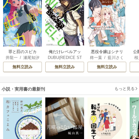
俺だけレベルアッ
罪と罰のスピカ
悪役令嬢はシナリ
公
DUBU(REDICE ST
井龍一
/
瀬尾知汐
柊一葉
/
藍川さく
桜
プな件
オを知らない ～乙
は
UDIO)
/
Chugong
/
ら
女ゲームの世界で
無料立読み
無料立読み
無料立読み
h-goon
真実の恋を探しま
す！～
もっと見る
小説・実用書の最新刊