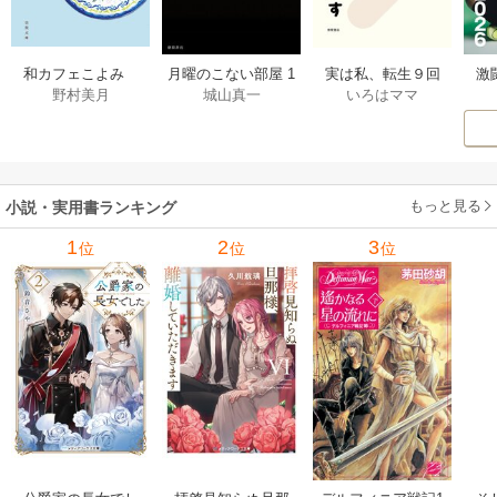
激
和カフェこよみ
月曜のこない部屋 1
実は私、転生９回
野村美月
城山真一
いろはママ
前
五月くんの夏のお
巻
生です マンガ
ー
もてなし 1巻
私の前世物語 1巻
もっと見る
小説・実用書ランキング
1
2
3
位
位
位