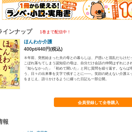
ラインナップ
1巻まで配信中！
ほんわか介護
400pt/440円(税込)
８年前、突然始まった夫の母との暮らしは、戸惑いと混乱だらけだ
こぼれ落ちてしまう認知症の母は、自分だけ会話の仲間はずれにさ
「知らなかった」「初めて聞いた」と同じ質問を繰り返す。ならば
う、日々の出来事を文字で残すことに――。笑顔の絶えない介護エ
をまじえ、語りかけるように綴った日記も一部公開。
会員登録して全巻購入
情報