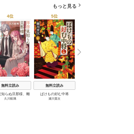
もっと見る
4位
5位
6位
N
x
e
t
無料立読み
無料立読み
無料立読み
見知らぬ旦那様、離
ばけもの好む中将
影まで愛して
結
久川航璃
瀬川貴次
影山優佳
していただきます