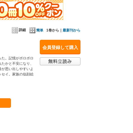
詳細
簡単
1巻から｜
最新刊から
会員登録して購入
った。記憶がポロポロ
れたかと不安になり、
母が思い出しやすいよ
ッセイ。家族の似顔絵