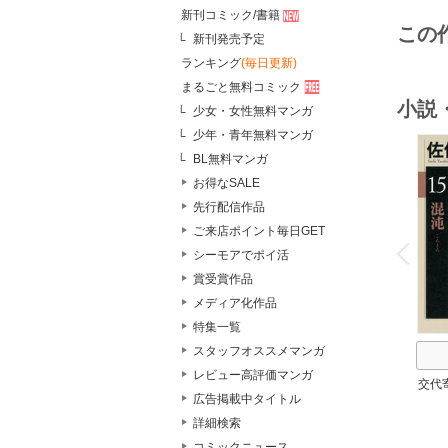
新刊コミック/書籍
この
新刊発売予定
ランキング
(毎日更新)
まるごと無料コミック
小説
少女・女性無料マンガ
少年・青年無料マンガ
BL無料マンガ
お得なSALE
先行配信作品
o
ご来店ポイント毎日GET
v
P
r
e
i
u
シーモアでポイ活
賞受賞作品
メディア化作品
特集一覧
スタッフオススメマンガ
レビュー高評価マンガ
交代
広告掲載中タイトル
詳細検索
コミックニュース