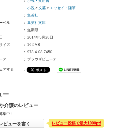
：
小説・実用書
小説
>
文芸
>
エッセイ・随筆
：
集英社
ーベル
：
集英社文庫
：
無期限
日
：
2014年5月28日
サイズ
：
16.5MB
：
978-4-08-7450
ーア
：
ブラウザビューア
ェアする
：
ュー
か介護のレビュー
募集中！
レビュー投稿で最大1000pt!
レビューを書く