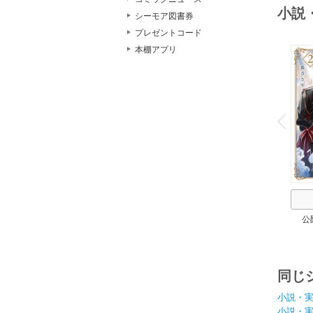
小説
シーモア図書券
プレゼントコード
本棚アプリ
o
v
P
r
e
i
u
公
同じ
小説・
小説・