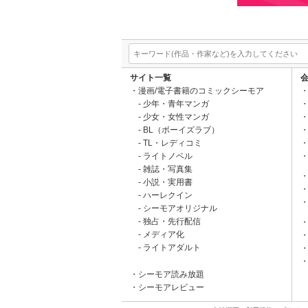
サイト一覧
漫画/電子書籍のコミックシーモア
少年・青年マンガ
少女・女性マンガ
BL（ボーイズラブ）
TL・レディコミ
ライトノベル
雑誌・写真集
小説・実用書
ハーレクイン
シーモアオリジナル
独占・先行配信
メディア化
ライトアダルト
シーモア読み放題
シーモアレビュー