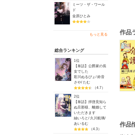
ミーツ・ザ・ワール
ド
金原ひとみ
作品
もっと見る
総合ランキング
1位
【単話】公爵家の長
女でした
彩川ぬるぴょ
/
鈴音
さや
/
たむ
（4.7）
2位
【単話】拝啓見知ら
ぬ旦那様、離婚して
いただきます
紬いろと
/
久川航璃
/
作品
あいるむ
（4.3）