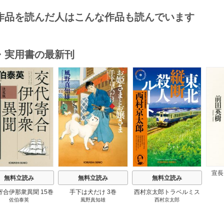
作品を読んだ人はこんな作品も読んでいます
・実用書の最新刊
s
宣長
無料立読み
無料立読み
無料立読み
寄合伊那衆異聞 15巻
手下は犬だけ 3巻
西村京太郎トラベルミス
佐伯泰英
風野真知雄
西村京太郎
テリー・セレクション 2
巻