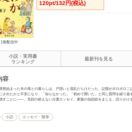
120pt/132円(税込)
1巻配信中
小説・実用書
最新刊を見る
ランキング
内容
突然始まった夫の母との暮らしは、戸惑いと混乱だらけだった。記憶がポロポロこ
にされたかと不安になり、「知らなかった」「初めて聞いた」と同じ質問を繰り返
残すことに――。笑顔の絶えない介護エッセイ。家族の似顔絵をまじえ、語りかけ
小説
エッセイ・随筆