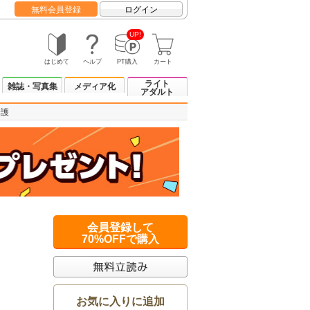
無料会員登録
ログイン
UP!
はじめて
ヘルプ
PT購入
カート
ライト
雑誌・写真集
メディア化
アダルト
介護
会員登録して
70%OFFで購入
お気に入りに追加