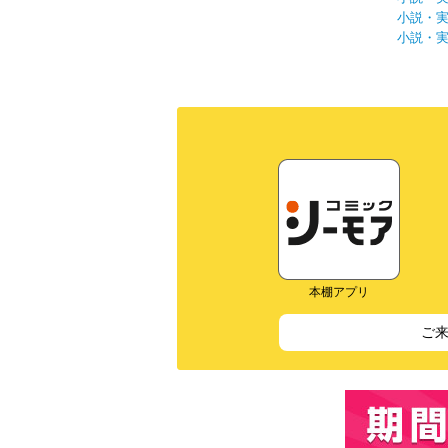
小説・
小説・
本棚アプリ
ご