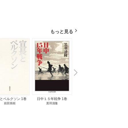
もっと見る
N
x
e
t
とベルクソン 1巻
日中１５年戦争 1巻
無料立読み
前田英樹
黒羽清隆
向島物語 1巻
便り屋
小杉健治