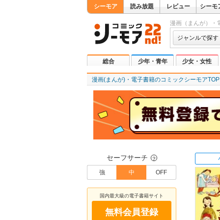
シーモア
読み放題
レビュー
シーモ
漫画（まんが）・
ジャンルで探す
総合
少年・青年
少女・女性
漫画(まんが)・電子書籍のコミックシーモアTOP
セーフサーチ
？
強
中
OFF
国内最大級の電子書籍サイト
無料会員登録