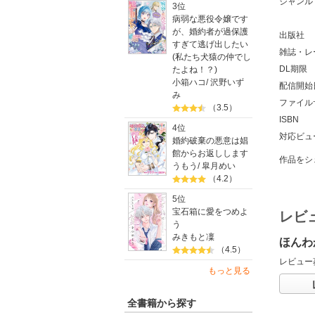
ジャンル
3位
病弱な悪役令嬢です
が、婚約者が過保護
出版社
すぎて逃げ出したい
雑誌・レ
(私たち犬猿の仲でし
DL期限
たよね！？)
小箱ハコ
/
沢野いず
配信開始
み
ファイル
（3.5）
ISBN
4位
対応ビュ
婚約破棄の悪意は娼
館からお返しします
作品をシ
うもう
/
皐月めい
（4.2）
5位
宝石箱に愛をつめよ
レビ
う
みきもと凜
ほんわ
（4.5）
レビュー
もっと見る
全書籍から探す