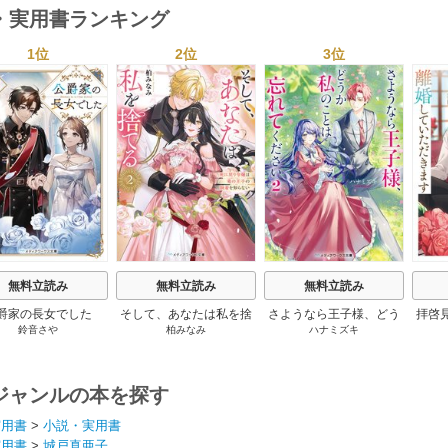
・実用書ランキング
1位
2位
3位
s
無料立読み
無料立読み
無料立読み
爵家の長女でした
そして、あなたは私を捨
さようなら王子様、どう
拝啓
鈴音さや
柏みなみ
ハナミズキ
てる
か私のことは忘れてくだ
婚
さい
ジャンルの本を探す
実用書
>
小説・実用書
実用書
>
城戸真亜子