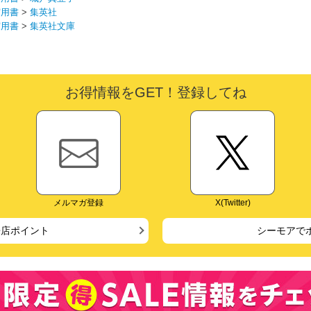
実用書
>
集英社
実用書
>
集英社文庫
お得情報をGET！登録してね
メルマガ登録
X(Twitter)
来店ポイント
シーモアで