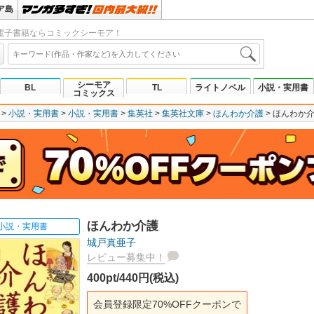
ア島
電子書籍ならコミックシーモア！
シーモア
BL
TL
ライトノベル
小説・実用書
コミックス
小説・実用書
小説・実用書
集英社
集英社文庫
ほんわか介護
ほんわか
ほんわか介護
小説・実用書
城戸真亜子
レビュー募集中！
400pt/440円(税込)
会員登録限定70%OFFクーポンで