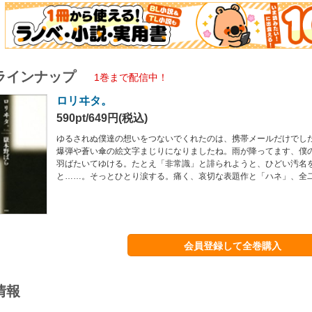
ラインナップ
1巻まで配信中！
ロリヰタ。
590pt/649円(税込)
ゆるされぬ僕達の想いをつないでくれたのは、携帯メールだけでし
爆弾や蒼い傘の絵文字まじりになりましたね。雨が降ってます、僕
羽ばたいてゆける。たとえ「非常識」と誹られようと、ひどい汚名
と……。そっとひとり涙する。痛く、哀切な表題作と「ハネ」、全
会員登録して全巻購入
情報