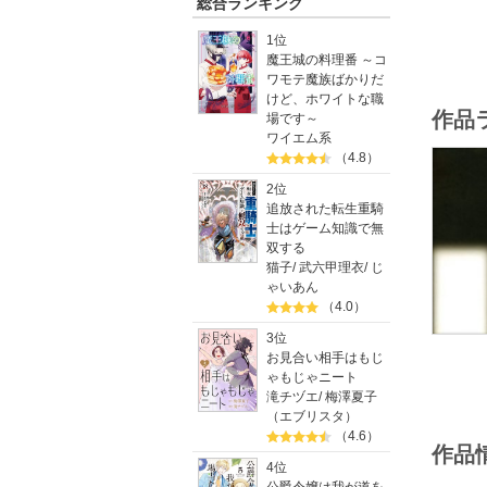
総合ランキング
1位
魔王城の料理番 ～コ
ワモテ魔族ばかりだ
けど、ホワイトな職
作品
場です～
ワイエム系
（4.8）
2位
追放された転生重騎
士はゲーム知識で無
双する
猫子
/
武六甲理衣
/
じ
ゃいあん
（4.0）
3位
お見合い相手はもじ
ゃもじゃニート
滝チヅエ
/
梅澤夏子
（エブリスタ）
（4.6）
作品
4位