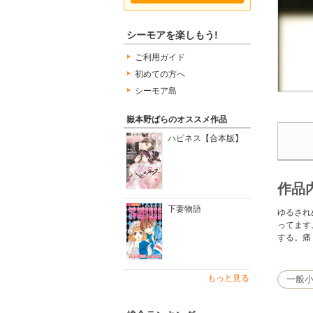
シーモアを楽しもう!
ご利用ガイド
初めての方へ
シーモア島
嶽本野ばらのオススメ作品
ハピネス【合本版】
作品
下妻物語
ゆるされ
ってます
する。痛
もっと見る
一般