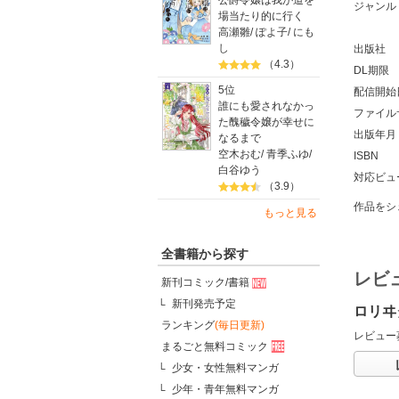
公爵令嬢は我が道を
ジャンル
場当たり的に行く
高瀬雛
/
ぽよ子
/
にも
し
出版社
（4.3）
DL期限
5位
配信開始
誰にも愛されなかっ
ファイル
た醜穢令嬢が幸せに
出版年月
なるまで
空木おむ
/
青季ふゆ
/
ISBN
白谷ゆう
対応ビュ
（3.9）
作品をシ
もっと見る
全書籍から探す
レビ
新刊コミック/書籍
新刊発売予定
ロリヰ
ランキング
(毎日更新)
レビュー
まるごと無料コミック
少女・女性無料マンガ
少年・青年無料マンガ