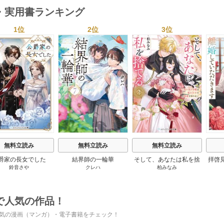
・実用書ランキング
1位
2位
3位
s
無料立読み
無料立読み
無料立読み
爵家の長女でした
結界師の一輪華
そして、あなたは私を捨
拝啓
鈴音さや
クレハ
柏みなみ
てる
婚
で人気の作品！
気の漫画（マンガ）・電子書籍をチェック！