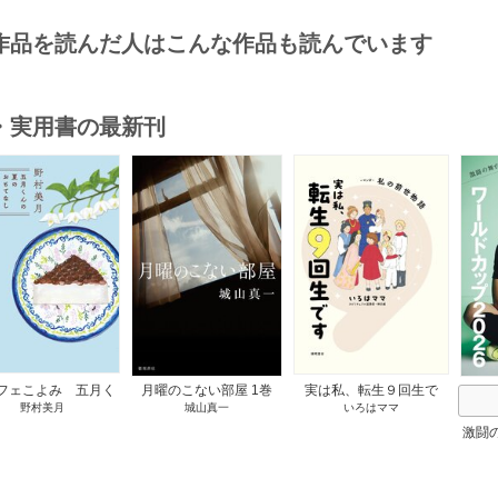
作品を読んだ人はこんな作品も読んでいます
・実用書の最新刊
s
フェこよみ 五月く
月曜のこない部屋 1巻
実は私、転生９回生で
野村美月
城山真一
いろはママ
夏のおもてなし 1巻
す マンガ 私の前世物
語 1巻
激闘
然が