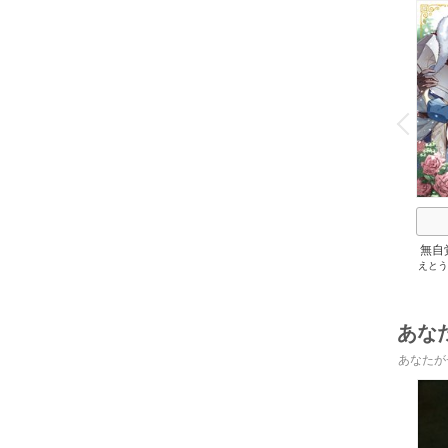
o
v
P
r
e
i
u
無自
えとう
識に
爵家
嫁ぎ
あな
あなたが