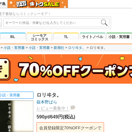
ア島
電子書籍ならコミックシーモア！
シーモア
BL
TL
ライトノベル
小説・実用書
コミックス
小説・実用書
小説・実用書
新潮社
ロリヰタ。
ロリヰタ。
ロリヰタ。
小説・実用書
嶽本野ばら
レビュー募集中！
590pt/649円(税込)
会員登録限定70%OFFクーポンで