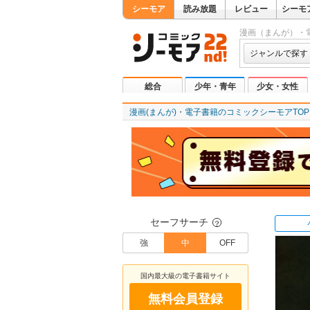
シーモア
読み放題
レビュー
シーモ
漫画（まんが）・
ジャンルで探す
総合
少年・青年
少女・女性
漫画(まんが)・電子書籍のコミックシーモアTOP
セーフサーチ
？
強
中
OFF
国内最大級の電子書籍サイト
無料会員登録