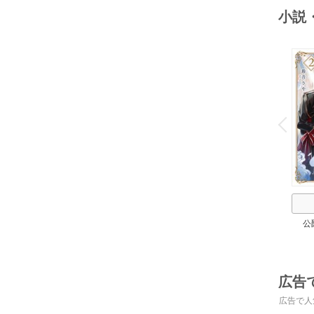
小説
o
v
P
r
e
i
u
公
広告
広告で人