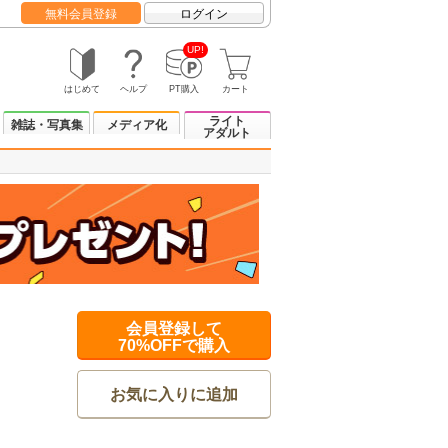
無料会員登録
ログイン
UP!
はじめて
ヘルプ
PT購入
カート
ライト
雑誌・写真集
メディア化
アダルト
会員登録して
70%OFFで購入
お気に入りに追加