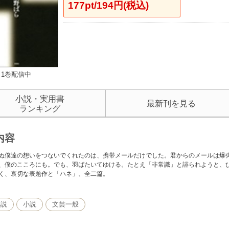
177pt/194円(税込)
1巻配信中
小説・実用書
最新刊を見る
ランキング
内容
ぬ僕達の想いをつないでくれたのは、携帯メールだけでした。君からのメールは爆
、僕のこころにも。でも、羽ばたいてゆける。たとえ「非常識」と誹られようと、
く、哀切な表題作と「ハネ」、全二篇。
小説
小説
文芸一般