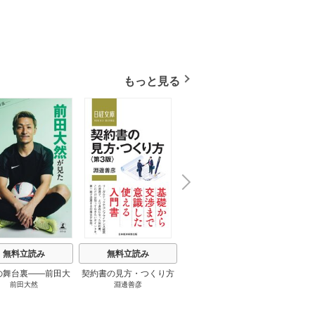
もっと見る
N
x
e
t
無料立読み
無料立読み
無料立読み
の舞台裏――前田大
契約書の見方・つくり方
談話室米澤 1巻
リーン
前田大然
淵邊善彦
米澤穂信
パット
見たワールドカップ
＜第３版＞ 1巻
のにす
2026 1巻
ってい
トで最