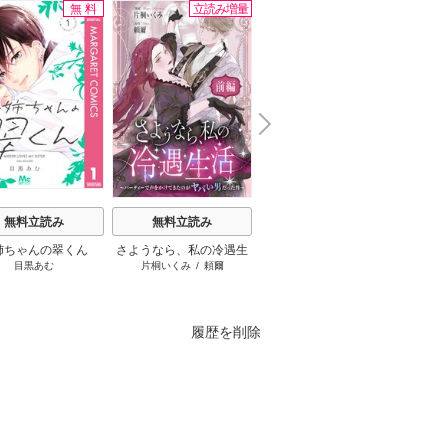
無料
立読み増量
無料
N
x
e
t
無料立読み
無料立読み
無料立読み
姉ちゃんの翠くん
さようなら、私の冷遇生
空っぽ聖女として捨てら
千夜千
目黒あむ
片桐いくみ
/
頼爾
小山るんち
/
琴子
枝豆ず
活 ～パーティーで声をか
れたはずが、嫁ぎ先の皇
ですが
けてきたのがヤバい男だ
帝陛下に溺愛されていま
うも溺
った件
す
履歴を削除