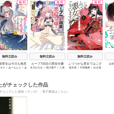
無料
無料
無料
s
無料立読み
無料立読み
無料立読み
覚聖女は今日も無意
ループ7回目の悪役令嬢
ふつつかな悪女ではござ
お
ヨナ
/
あーもんど
/
あ
木乃ひのき
/
雨川透子
/
八美
尾羊英
/
中村颯希
/
ゆき哉
力を垂れ流す ～公
は、元敵国で自由気まま
いますが ～雛宮蝶鼠とり
んべよしろう
☆わん
の落ちこぼれ令嬢、
な花嫁生活を満喫する
かえ伝～
先で幸せを掴み取る
～
たがチェックした作品
チェックした漫画（マンガ）・電子書籍はこちら♪