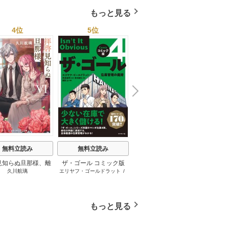
もっと見る
4位
5位
6位
N
x
e
t
無料立読み
無料立読み
無料立読み
見知らぬ旦那様、離
ザ・ゴール コミック版
さようなら王子様、どう
か
久川航璃
エリヤフ・ゴールドラット
/
ハナミズキ
友麻
していただきます
か私のことは忘れてくだ
ジェフ・コックス
/
岸良裕
さい
司
/
青木健生
/
蒼田山
もっと見る