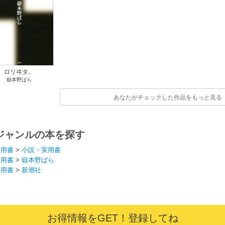
ロリヰタ。
嶽本野ばら
あなたがチェックした作品をもっと見る
ジャンルの本を探す
実用書
>
小説・実用書
実用書
>
嶽本野ばら
実用書
>
新潮社
お得情報をGET！登録してね