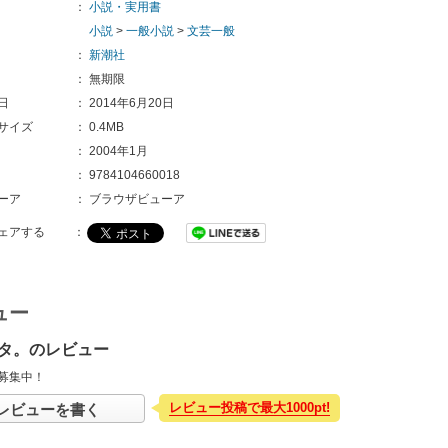
：
小説・実用書
小説
>
一般小説
>
文芸一般
：
新潮社
：
無期限
日
：
2014年6月20日
サイズ
：
0.4MB
：
2004年1月
：
9784104660018
ーア
：
ブラウザビューア
ェアする
：
ュー
タ。のレビュー
募集中！
レビュー投稿で最大1000pt!
レビューを書く