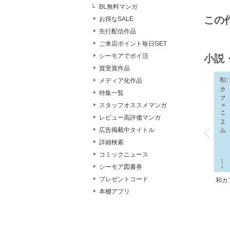
BL無料マンガ
この
お得なSALE
先行配信作品
ご来店ポイント毎日GET
シーモアでポイ活
小説
賞受賞作品
メディア化作品
特集一覧
スタッフオススメマンガ
レビュー高評価マンガ
o
v
広告掲載中タイトル
P
r
e
i
u
詳細検索
コミックニュース
シーモア図書券
プレゼントコード
和カ
んの
本棚アプリ