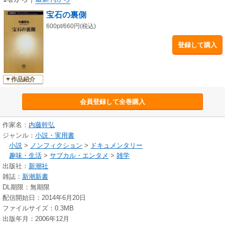
宝石の裏側
600pt/660円(税込)
登録して購入
作品紹介
会員登録して全巻購入
作家名：
内藤幹弘
ジャンル：
小説・実用書
小説
>
ノンフィクション
>
ドキュメンタリー
趣味・生活
>
サブカル・エンタメ
>
雑学
出版社：
新潮社
雑誌：
新潮新書
DL期限：無期限
配信開始日：2014年6月20日
ファイルサイズ：0.3MB
出版年月：2006年12月