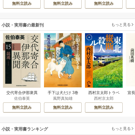
もんど
/
あんべよ
ぶち
れ流す ～公爵家
意外と楽しい新生
無料立読み
無料立読み
無料立読み
しろう
の落ちこぼれ令
活
嬢、嫁ぎ先で幸せ
を掴み取る～
もっと見る
小説・実用書の最新刊
交代寄合伊那衆異
手下は犬だけ 3巻
西村京太郎トラベ
宣長
佐伯泰英
風野真知雄
西村京太郎
聞 15巻
ルミステリー・セ
レクション 2巻
無料立読み
無料立読み
無料立読み
もっと見る
小説・実用書ランキング