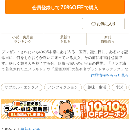
70%OFF
会員登録して
で購入
お気に入り
小説・実用書
最新刊
新刊
ランキング
を見る
自動購入
プレゼントされたいものの3本指に必ず入る、宝石。誕生日に、あるいは記
念日に、何をもらおうか迷いに迷っている貴女、その前に本書は必読で
す。妖しく輝き人を魅了する分、陰影も深いのが宝石の世界。「サラダ油
で着色されたエメラルド」や「原価300円の某有名ブランドネックレス」な
どを掴ませられないよう、本書でしっかり研究いたしましょう。女子なら
作品情報をもっと見る
誰もが興味津々の宝石の世界の裏側を、この道一筋の著者がわかりやすく
解説します！
サブカル・エンタメ
ノンフィクション
趣味・生活
小説
1巻から
｜
最新刊から