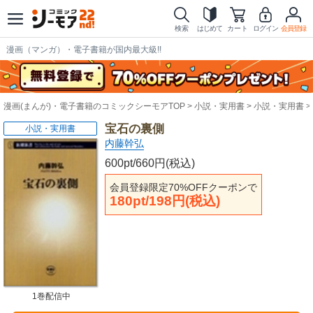
検索
はじめて
カート
ログイン
会員登録
漫画（マンガ）・電子書籍が国内最大級!!
漫画(まんが)・電子書籍のコミックシーモアTOP
小説・実用書
小説・実用書
宝石の裏側
小説・実用書
内藤幹弘
600pt/660円(税込)
会員登録限定70%OFFクーポンで
180pt/198円(税込)
1巻配信中