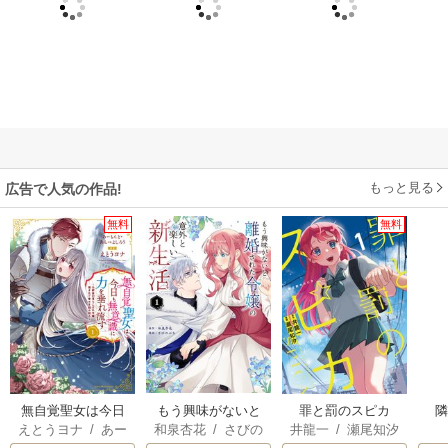
もっと見る
広告で人気の作品!
無料
無料
無自覚聖女は今日
もう興味がないと
罪と罰のスピカ
えとうヨナ
/
あー
和泉杏花
/
さびの
井龍一
/
瀬尾知汐
も無意識に力を垂
離婚された令嬢の