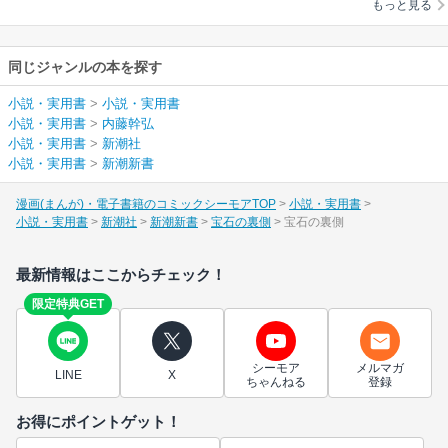
もっと見る
同じジャンルの本を探す
小説・実用書
>
小説・実用書
小説・実用書
>
内藤幹弘
小説・実用書
>
新潮社
小説・実用書
>
新潮新書
漫画(まんが)・電子書籍のコミックシーモアTOP
小説・実用書
小説・実用書
新潮社
新潮新書
宝石の裏側
宝石の裏側
最新情報はここからチェック！
限定特典GET
シーモア
メルマガ
LINE
X
ちゃんねる
登録
お得にポイントゲット！