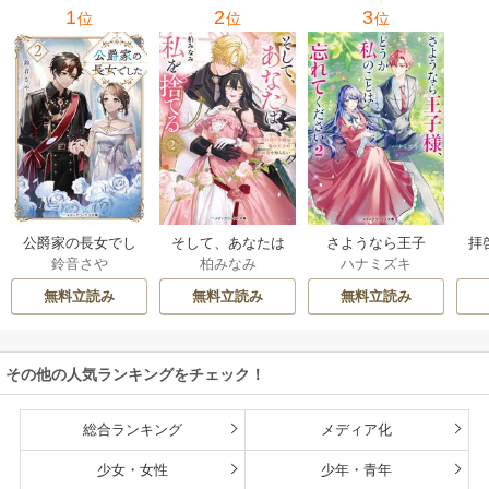
1
2
3
位
位
位
公爵家の長女でし
そして、あなたは
さようなら王子
拝
鈴音さや
柏みなみ
ハナミズキ
た
私を捨てる
様、どうか私のこ
様
とは忘れてくださ
無料立読み
無料立読み
無料立読み
い
その他の人気ランキングをチェック！
総合ランキング
メディア化
少女・女性
少年・青年