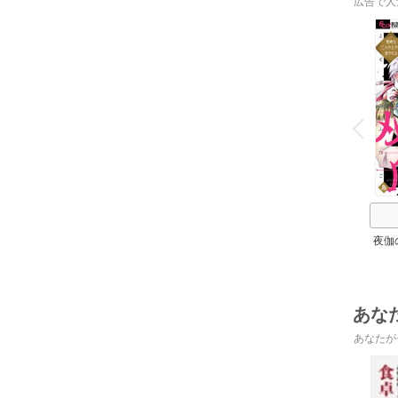
広告で人
o
v
P
r
e
i
u
夜伽
の
あな
あなたが