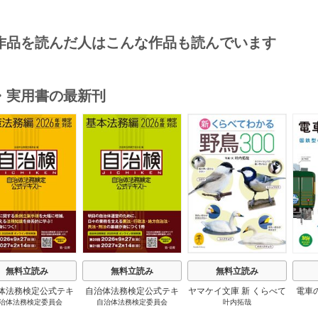
作品を読んだ人はこんな作品も読んでいます
・実用書の最新刊
s
無料立読み
無料立読み
無料立読み
体法務検定公式テキ
自治体法務検定公式テキ
ヤマケイ文庫 新 くらべて
電車
治体法務検定委員会
自治体法務検定委員会
叶内拓哉
 政策法務編 ２０
スト 基本法務編 ２０
わかる野鳥300 1巻
６年度検定対応 1巻
２６年度検定対応 1巻