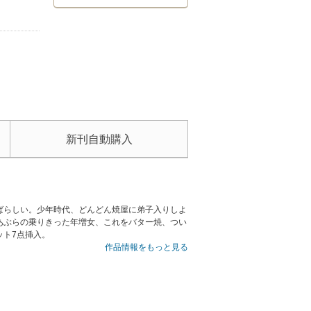
新刊自動購入
ばらしい。少年時代、どんどん焼屋に弟子入りしよ
あぶらの乗りきった年増女、これをバター焼、つい
ット7点挿入。
作品情報をもっと見る