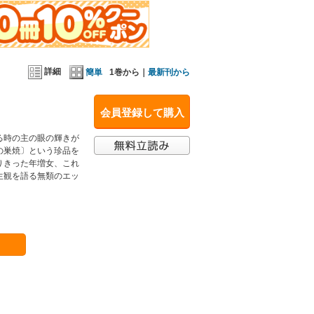
詳細
簡単
1巻から｜
最新刊から
会員登録して購入
る時の主の眼の輝きが
の巣焼〕という珍品を
りきった年増女、これ
生観を語る無類のエッ