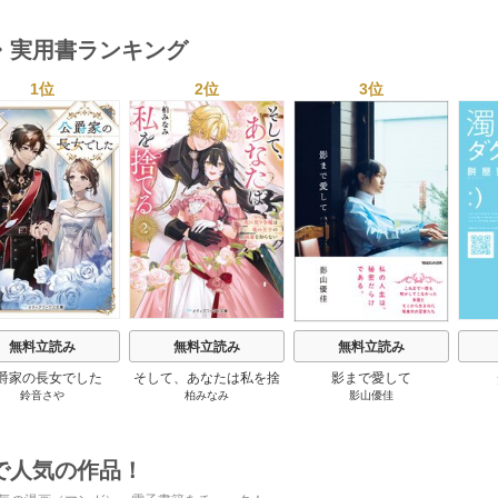
・実用書ランキング
1位
2位
3位
s
無料立読み
無料立読み
無料立読み
爵家の長女でした
そして、あなたは私を捨
影まで愛して
鈴音さや
柏みなみ
影山優佳
てる
で人気の作品！