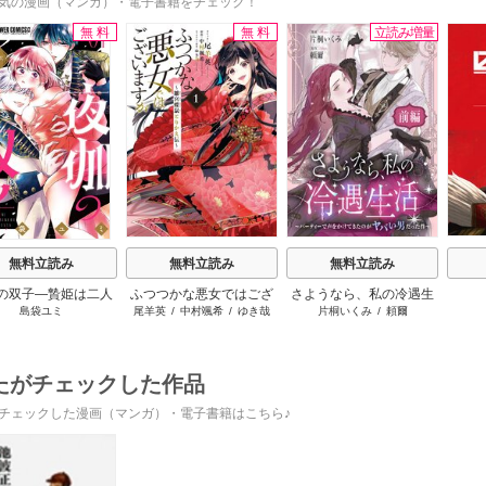
気の漫画（マンガ）・電子書籍をチェック！
無料
無料
立読み増量
s
無料立読み
無料立読み
無料立読み
の双子―贄姫は二人
ふつつかな悪女ではござ
さようなら、私の冷遇生
島袋ユミ
尾羊英
/
中村颯希
/
ゆき哉
片桐いくみ
/
頼爾
王子に愛される―
いますが ～雛宮蝶鼠とり
活 ～パーティーで声をか
かえ伝～
けてきたのがヤバい男だ
った件
たがチェックした作品
チェックした漫画（マンガ）・電子書籍はこちら♪