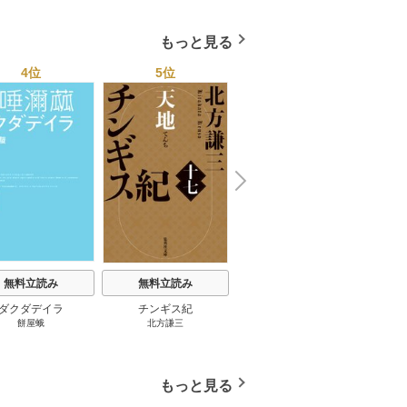
国４７都道府県を代表す
る最高のフーゾク★エロ
もっと見る
トレンド年間ベスト★お
っさん５０人の体験から
4位
5位
6位
学ぶ★夢のようなエロい
楽園３０ 1巻
N
x
e
t
無料立読み
無料立読み
無料立読み
ダクダデイラ
チンギス紀
東京バンドワゴン
B-PR
餅屋蛾
北方謙三
小路幸也
Ｂ
ジャラ
ディ 
ブック
もっと見る