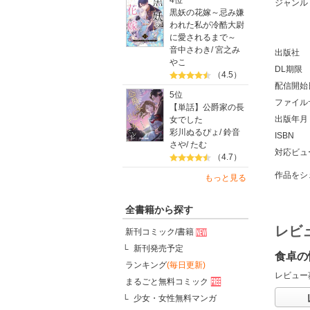
4位
ジャンル
黒妖の花嫁～忌み嫌
われた私が冷酷大尉
に愛されるまで～
音中さわき
/
宮之み
出版社
やこ
DL期限
（4.5）
配信開始
5位
ファイル
【単話】公爵家の長
出版年月
女でした
彩川ぬるぴょ
/
鈴音
ISBN
さや
/
たむ
対応ビュ
（4.7）
作品をシ
もっと見る
全書籍から探す
レビ
新刊コミック/書籍
新刊発売予定
食卓の
ランキング
(毎日更新)
レビュー
まるごと無料コミック
少女・女性無料マンガ