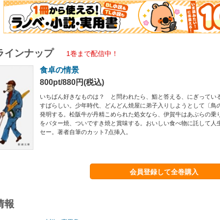
ラインナップ
1巻まで配信中！
食卓の情景
800pt/880円(税込)
いちばん好きなものは？ と問われたら、鮨と答える、にぎってい
すばらしい。少年時代、どんどん焼屋に弟子入りしようとして〔鳥
発明する。松阪牛が丹精こめられた処女なら、伊賀牛はあぶらの乗
をバター焼、ついですき焼と賞味する。おいしい食べ物に託して人
セー。著者自筆のカット7点挿入。
会員登録して全巻購入
情報