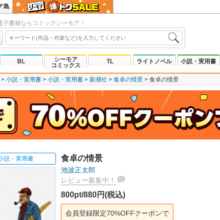
ア島
電子書籍ならコミックシーモア！
シーモア
BL
TL
ライトノベル
小説・実用書
コミックス
小説・実用書
小説・実用書
新潮社
食卓の情景
食卓の情景
食卓の情景
小説・実用書
池波正太郎
レビュー募集中！
800pt/880円(税込)
会員登録限定70%OFFクーポンで