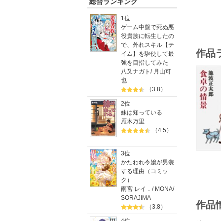
総合ランキング
1位
ゲーム中盤で死ぬ悪
役貴族に転生したの
で、外れスキル【テ
作品
イム】を駆使して最
強を目指してみた
八又ナガト
/
月山可
也
（3.8）
2位
妹は知っている
雁木万里
（4.5）
3位
かたわれ令嬢が男装
する理由（コミッ
ク）
雨宮 レイ．
/
MONA
/
SORAJIMA
作品
（3.8）