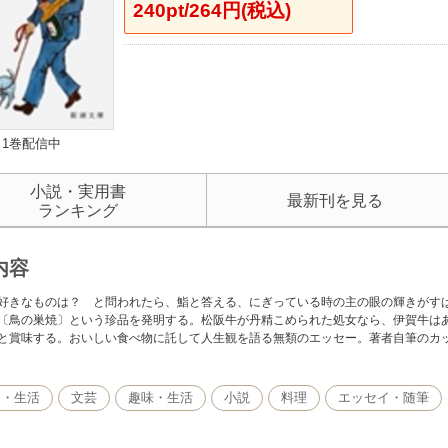
240pt/264円(税込)
1巻配信中
小説・実用書
最新刊を見る
ランキング
内容
好きなものは？ と問われたら、鮨と答える、にぎっている時の主の眼の輝きがす
〔鳥の巣焼〕という珍品を発明する。松阪牛が丹精こめられた処女なら、伊賀牛は
と賞味する。おいしい食べ物に託して人生観を語る無類のエッセー。著者自筆のカ
し・生活
文芸
趣味・生活
小説
料理
エッセイ・随筆