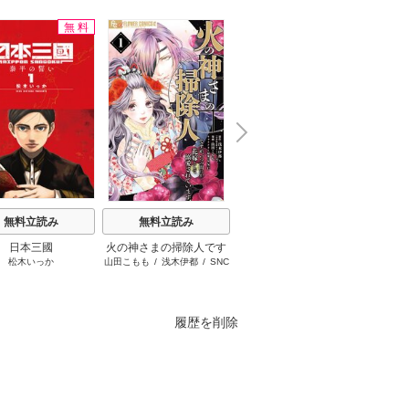
無料
無料
N
x
e
t
無料立読み
無料立読み
無料立読み
日本三國
火の神さまの掃除人です
ブチ切れ令嬢は報復を誓
隣
松木いっか
山田こもも
/
浅木伊都
/
SNC
はぐれメタボ
/
おおのいも
/
が、いつの間にか花嫁と
いました。
昌未
して溺愛されています
履歴を削除