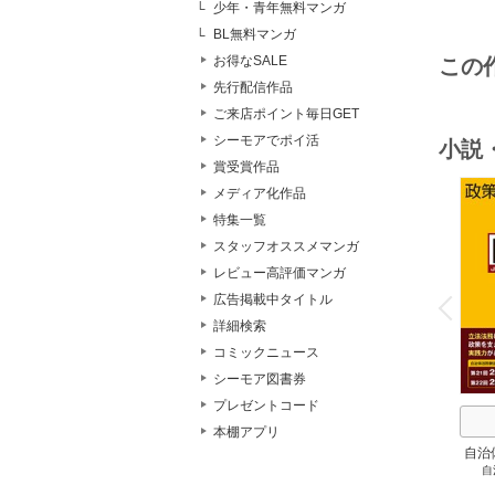
少年・青年無料マンガ
BL無料マンガ
お得なSALE
この
先行配信作品
ご来店ポイント毎日GET
シーモアでポイ活
小説
賞受賞作品
メディア化作品
特集一覧
スタッフオススメマンガ
レビュー高評価マンガ
o
v
広告掲載中タイトル
P
r
e
i
u
詳細検索
コミックニュース
シーモア図書券
プレゼントコード
本棚アプリ
自治
自
スト
２