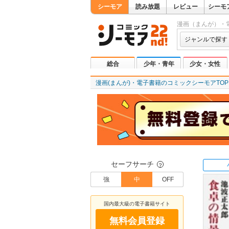
シーモア
読み放題
レビュー
シーモ
漫画（まんが）・
ジャンルで探す
総合
少年・青年
少女・女性
漫画(まんが)・電子書籍のコミックシーモアTOP
セーフサーチ
？
強
中
OFF
国内最大級の電子書籍サイト
無料会員登録