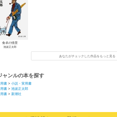
食卓の情景
池波正太郎
あなたがチェックした作品をもっと見る
ジャンルの本を探す
実用書
>
小説・実用書
実用書
>
池波正太郎
実用書
>
新潮社