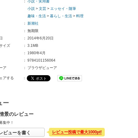
：
小説・実用書
小説
>
文芸
>
エッセイ・随筆
趣味・生活
>
暮らし・生活
>
料理
：
新潮社
：
無期限
日
：
2014年6月20日
サイズ
：
3.1MB
：
1980年4月
：
9784101156064
ーア
：
ブラウザビューア
ェアする
：
ュー
情景のレビュー
募集中！
レビュー投稿で最大1000pt!
レビューを書く