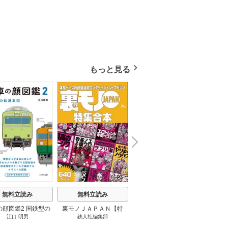
もっと見る
N
x
e
t
無料立読み
無料立読み
無料立読み
の顔図鑑2 国鉄型の
裏モノＪＡＰＡＮ【特
パナソニック コネクト
日本の
江口 明男
鉄人社編集部
上阪徹
鉄道車両 1巻
集】★超ボリューム版６
大企業をいかに変えるか
20
４０ページ★１２冊★全
1巻