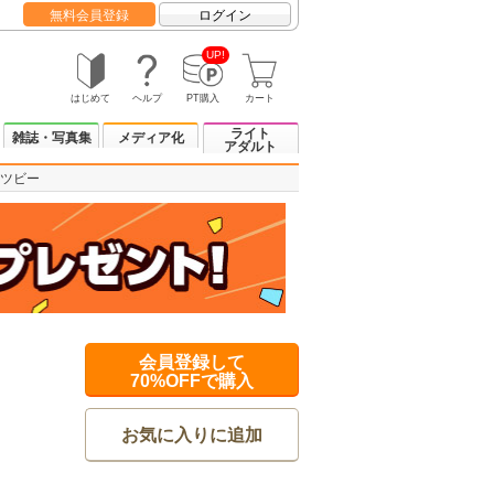
無料会員登録
ログイン
UP!
はじめて
ヘルプ
PT購入
カート
ライト
雑誌・写真集
メディア化
アダルト
ツビー
会員登録して
70%OFFで購入
お気に入りに追加