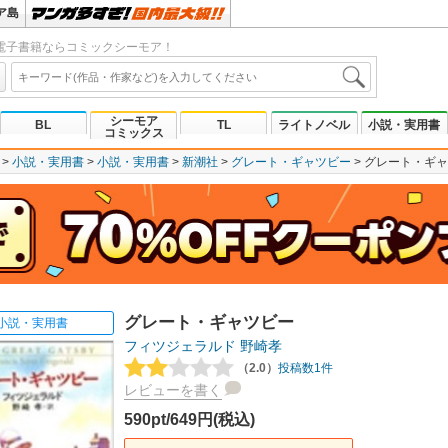
ア島
電子書籍ならコミックシーモア！
シーモア
BL
TL
ライトノベル
小説・実用書
コミックス
小説・実用書
小説・実用書
新潮社
グレート・ギャツビー
グレート・ギャ
グレート・ギャツビー
小説・実用書
フィツジェラルド
野崎孝
（2.0）
投稿数1件
レビューを書く
590pt/649円(税込)