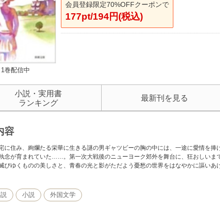
会員登録限定70%OFFクーポンで
177pt/194円(税込)
1巻配信中
小説・実用書
最新刊を見る
ランキング
内容
宅に住み、絢爛たる栄華に生きる謎の男ギャツビーの胸の中には、一途に愛情を捧
執念が育まれていた……。第一次大戦後のニューヨーク郊外を舞台に、狂おしいま
滅びゆくものの美しさと、青春の光と影がただよう憂愁の世界をはなやかに謳いあ
小説
小説
外国文学