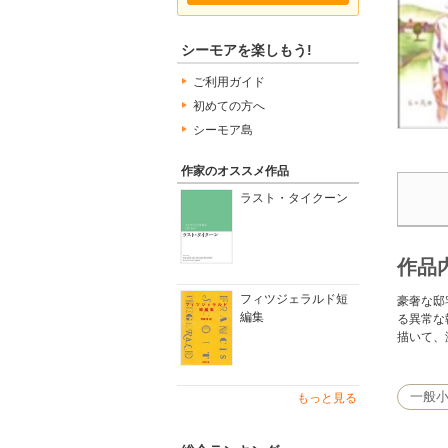
シーモアを楽しもう!
ご利用ガイド
初めての方へ
シーモア島
作家のオススメ作品
ラスト・タイクーン
作品
フィツジェラルド短
豪奢な邸
編集
る異常な
描いて、
一般
もっと見る