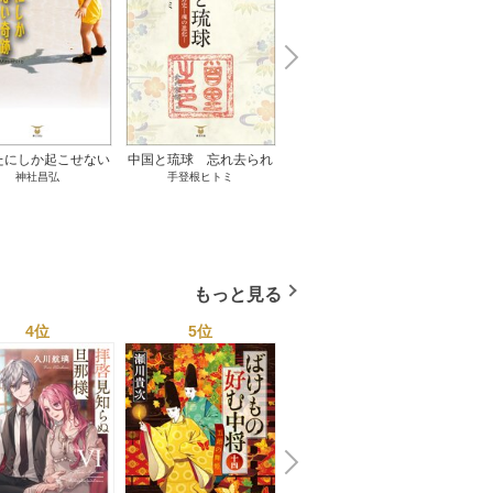
N
x
e
t
たにしか起こせない
中国と琉球 忘れ去られ
ささやかな、あるいは取
ゲー
神社昌弘
手登根ヒトミ
八木詠美
奇跡 1巻
た冊封史―魂の進化― 1
り返しがつかないもの 1
――ｅ
巻
巻
教育
もっと見る
4位
5位
6位
N
x
e
t