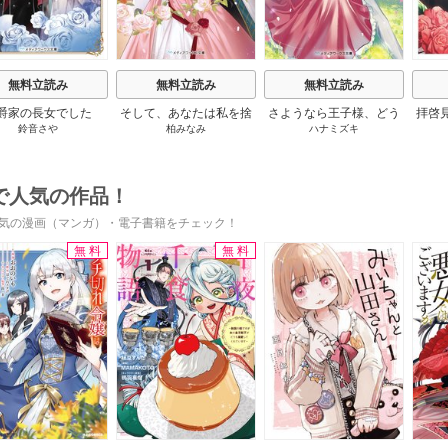
無料立読み
無料立読み
無料立読み
爵家の長女でした
そして、あなたは私を捨
さようなら王子様、どう
拝啓
鈴音さや
柏みなみ
ハナミズキ
てる
か私のことは忘れてくだ
婚
さい
で人気の作品！
気の漫画（マンガ）・電子書籍をチェック！
無料
無料
s