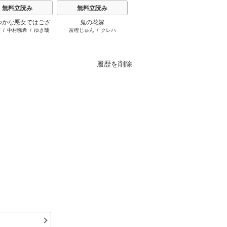
無料立読み
無料立読み
無料立読み
つかな悪女ではござ
鬼の花嫁
罪と罰のスピカ
王太子
英
/
中村颯希
/
ゆき哉
富樫じゅん
/
クレハ
井龍一
/
瀬尾知汐
おしば
すが ～雛宮蝶鼠とり
なたに
かえ伝～
です！
た貧乏
刺し
履歴を削除