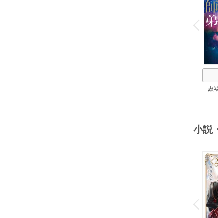
o
v
P
r
e
i
u
蟲
小説
o
v
P
r
e
i
u