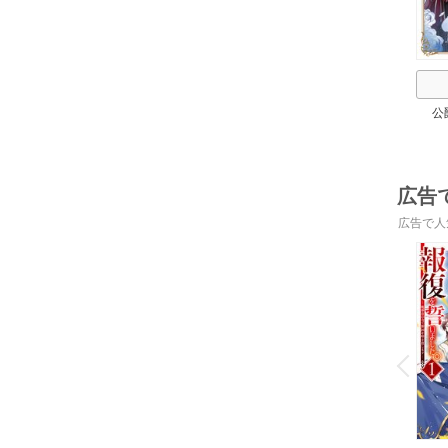
公
広告
広告で人
o
v
P
r
e
i
u