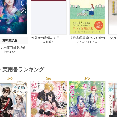
s
部外者の流儀ある日、三
実践真理學 幸せなお金の
あな
無料立読み
花畑秀人
いさがいよしたか
木たかしの5000曲を託さ
使い方編 1巻
れたぼくは、いかにして
祓いの宦官師弟 2巻
その価値を最大化したか
小野はるか
1巻
・実用書ランキング
1位
2位
3位
s