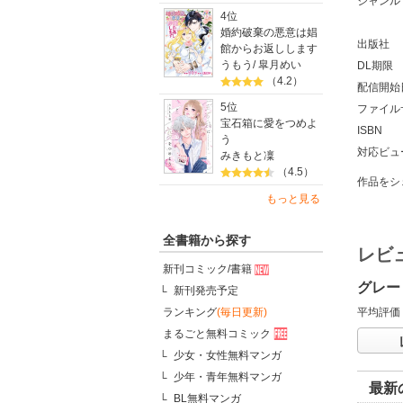
ジャンル
4位
婚約破棄の悪意は娼
出版社
館からお返しします
うもう
/
皐月めい
DL期限
（4.2）
配信開始
5位
ファイル
宝石箱に愛をつめよ
ISBN
う
対応ビュ
みきもと凜
（4.5）
作品をシ
もっと見る
全書籍から探す
レビ
新刊コミック/書籍
グレー
新刊発売予定
平均評価
ランキング
(毎日更新)
まるごと無料コミック
少女・女性無料マンガ
少年・青年無料マンガ
最新
BL無料マンガ