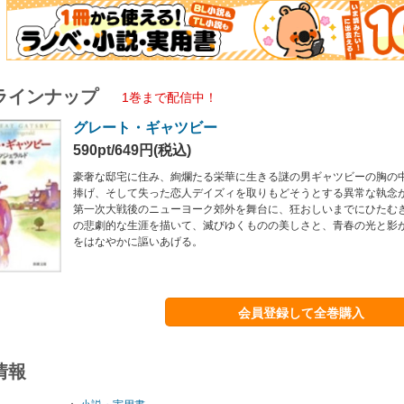
ラインナップ
1巻まで配信中！
グレート・ギャツビー
590pt/649円(税込)
豪奢な邸宅に住み、絢爛たる栄華に生きる謎の男ギャツビーの胸の
捧げ、そして失った恋人デイズィを取りもどそうとする異常な執念
第一次大戦後のニューヨーク郊外を舞台に、狂おしいまでにひたむ
の悲劇的な生涯を描いて、滅びゆくものの美しさと、青春の光と影
をはなやかに謳いあげる。
会員登録して全巻購入
情報