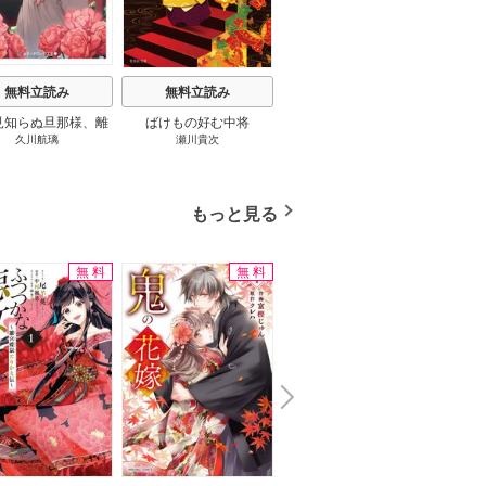
無料立読み
無料立読み
無料立読み
見知らぬ旦那様、離
ばけもの好む中将
影まで愛して
結
久川航璃
瀬川貴次
影山優佳
していただきます
もっと見る
無料
無料
無料
N
x
e
t