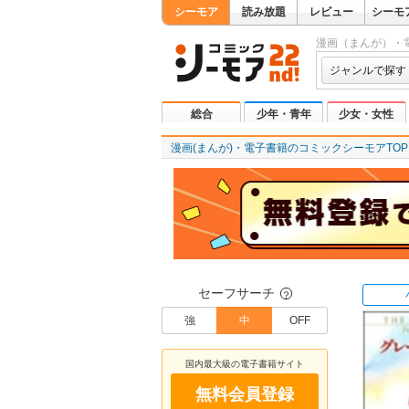
シーモア
読み放題
レビュー
シーモ
漫画（まんが）・
ジャンルで探す
総合
少年・青年
少女・女性
漫画(まんが)・電子書籍のコミックシーモアTOP
セーフサーチ
？
強
中
OFF
国内最大級の電子書籍サイト
無料会員登録