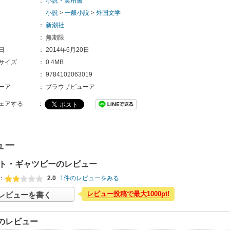
：
小説・実用書
小説
>
一般小説
>
外国文学
：
新潮社
：
無期限
日
：
2014年6月20日
サイズ
：
0.4MB
：
9784102063019
ーア
：
ブラウザビューア
ェアする
：
ュー
ト・ギャツビーのレビュー
：
2.0
1件のレビューをみる
レビュー投稿で最大1000pt!
レビューを書く
のレビュー