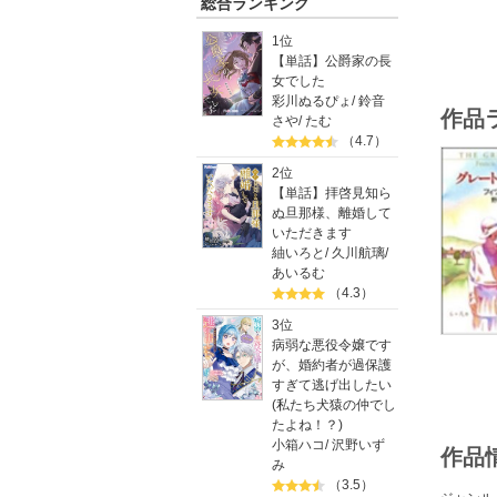
総合ランキング
1位
【単話】公爵家の長
女でした
彩川ぬるぴょ
/
鈴音
作品
さや
/
たむ
（4.7）
2位
【単話】拝啓見知ら
ぬ旦那様、離婚して
いただきます
紬いろと
/
久川航璃
/
あいるむ
（4.3）
3位
病弱な悪役令嬢です
が、婚約者が過保護
すぎて逃げ出したい
(私たち犬猿の仲でし
たよね！？)
小箱ハコ
/
沢野いず
作品
み
（3.5）