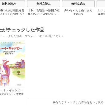
無料立読み
無料立読み
無料立読み
切れ令嬢は報復を誓
千夜千食物語 ～敗国の姫
みいちゃんと山田さん
ふつ
メタボ
/
おおのいも
/
枝豆ずんだ
/
MAMAKOTO
/
亜月ねね
尾羊
いました。
ですが氷の皇子殿下がど
いま
昌未
鴉羽凛燈
うも溺愛してくれていま
す～
たがチェックした作品
チェックした漫画（マンガ）・電子書籍はこちら♪
レート・ギャツビー
ツジェラルド
/
野崎孝
あなたがチェックした作品をもっと見る