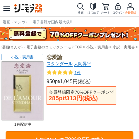
検索
はじめて
カート
ログイン
会員登録
漫画（マンガ）・電子書籍が国内最大級!!
漫画(まんが)・電子書籍のコミックシーモアTOP
小説・実用書
小説・実用書
恋愛論
小説・実用書
スタンダール
大岡昇平
1件
950pt/1,045円(税込)
会員登録限定70%OFFクーポンで
285pt/313円(税込)
1巻配信中