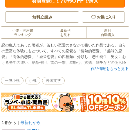
70%OFF
会員登録して
で購入
無料立読み
お気に入り
小説・実用書
最新刊
新刊
ランキング
を見る
自動購入
恋の猟人であった著者が、苦しい恋愛のさなかで書いた作品である。自ら
の豊富な体験にもとづいて、すべての恋愛を「情熱的恋愛」「趣味的恋
愛」「肉体的恋愛」「虚栄恋愛」の四種類に分類し、恋の発生、男女にお
ける発生の違い、結晶作用、雷の一撃、羞恥心、嫉妬、闘争などのあらゆ
る様相をさまざまな興味ある挿話を加えて描きだし、各国、各時代の恋愛
作品情報をもっと見る
について語っている。
一般小説
小説
外国文学
1巻から
｜
最新刊から