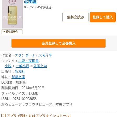
恋愛論
950pt/1,045円(税込)
無料立読み
登録して購入
作品紹介
会員登録して全巻購入
作家名：
スタンダール
/
大岡昇平
ジャンル：
小説・実用書
小説
>
一般小説
>
外国文学
出版社：
新潮社
雑誌：
新潮文庫
DL期限：無期限
配信開始日：2014年6月20日
ファイルサイズ：1.0MB
ISBN：9784102008058
対応ビューア：ブラウザビューア、本棚アプリ
｢アプリで読む｣にはアプリをインストール!