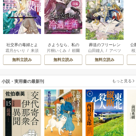
社交界の毒婦とよ
さようなら、私の
葬送のフリーレン
公
霜月かいり
/
来須
片桐いくみ
/
頼爾
山田鐘人
/
アベツ
桜
ばれる私～素敵な
冷遇生活 ～パーテ
は
みかん
カサ
辺境伯令息に腕を
ィーで声をかけて
無料立読み
無料立読み
無料立読み
折られたので、責
きたのがヤバい男
任とってもらいま
だった件
す～
もっと見る
小説・実用書の最新刊