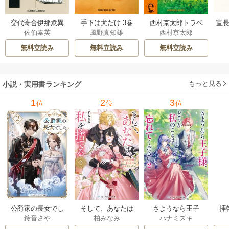
交代寄合伊那衆異
手下は犬だけ 3巻
西村京太郎トラベ
宣長
佐伯泰英
風野真知雄
西村京太郎
聞 15巻
ルミステリー・セ
レクション 2巻
無料立読み
無料立読み
無料立読み
もっと見る
小説・実用書ランキング
1
2
3
位
位
位
公爵家の長女でし
そして、あなたは
さようなら王子
拝
鈴音さや
柏みなみ
ハナミズキ
た
私を捨てる
様、どうか私のこ
様
とは忘れてくださ