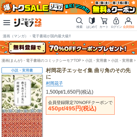
検索
はじめて
カート
ログイン
会員登録
漫画（マンガ）・電子書籍が国内最大級!!
漫画(まんが)・電子書籍のコミックシーモアTOP
小説・実用書
小説・実用書
村岡花子エッセイ集 曲り角のその先
小説・実用書
に
村岡花子
1,500pt/1,650円(税込)
会員登録限定70%OFFクーポンで
450pt/495円(税込)