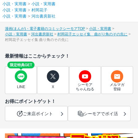
小説・実用書
>
小説・実用書
小説・実用書
>
村岡花子
小説・実用書
>
河出書房新社
漫画(まんが)・電子書籍のコミックシーモアTOP
小説・実用書
小説・実用書
河出書房新社
村岡花子エッセイ集 曲がり角のその先に
村岡花子エッセイ集 曲り角のその先に
最新情報はここからチェック！
限定特典GET
シーモア
メルマガ
LINE
X
ちゃんねる
登録
お得にポイントゲット！
ご来店ポイント
シーモアでポイ活