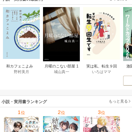
激
和カフェこよみ
月曜のこない部屋 1
実は私、転生９回
野村美月
城山真一
いろはママ
前
五月くんの夏のお
巻
生です マンガ
ー
もてなし 1巻
私の前世物語 1巻
もっと見る
小説・実用書ランキング
1
2
3
位
位
位