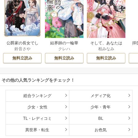
公爵家の長女でし
結界師の一輪華
そして、あなたは
拝
鈴音さや
クレハ
柏みなみ
た
私を捨てる
様
無料立読み
無料立読み
無料立読み
その他の人気ランキングをチェック！
総合ランキング
メディア化
少女・女性
少年・青年
TL・レディコミ
BL
異世界・転生
お色気