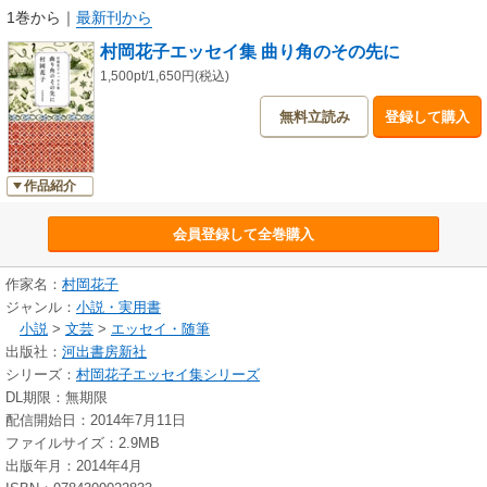
1巻から
｜
最新刊から
村岡花子エッセイ集 曲り角のその先に
1,500pt/1,650円(税込)
無料立読み
登録して購入
作品紹介
会員登録して全巻購入
作家名：
村岡花子
ジャンル：
小説・実用書
小説
>
文芸
>
エッセイ・随筆
出版社：
河出書房新社
シリーズ：
村岡花子エッセイ集シリーズ
DL期限：無期限
配信開始日：2014年7月11日
ファイルサイズ：2.9MB
出版年月：2014年4月