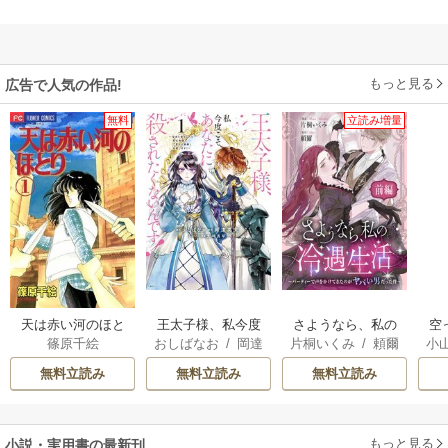
もっと見る
広告で人気の作品!
無料
立読み増量
天は赤い河のほと
王太子様、私今度
さようなら、私の
空
篠原千絵
おしばなお
/
岡達
片桐いくみ
/
頼爾
小
り
こそあなたに殺さ
冷遇生活 ～パーテ
英茉
/
先崎真琴
れたくないんで
ィーで声をかけて
が
無料立読み
無料立読み
無料立読み
す！ ～聖女に嵌め
きたのがヤバい男
陛
られた貧乏令嬢、
だった件
二度目は串刺し回
もっと見る
小説・実用書の最新刊
避します！～