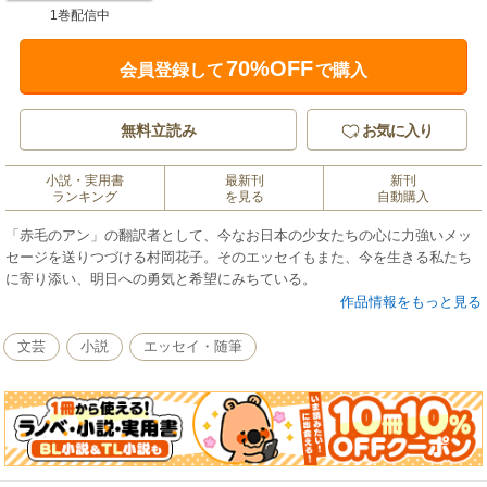
1巻配信中
70%OFF
会員登録して
で購入
無料立読み
お気に入り
小説・実用書
最新刊
新刊
ランキング
を見る
自動購入
「赤毛のアン」の翻訳者として、今なお日本の少女たちの心に力強いメッ
セージを送りつづける村岡花子。そのエッセイもまた、今を生きる私たち
に寄り添い、明日への勇気と希望にみちている。
作品情報をもっと見る
文芸
小説
エッセイ・随筆