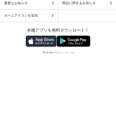
重要なお知らせ
商品に関するお知らせ
ホームアイコンを追加
本棚アプリを無料ダウンロード！
本棚アプリについて
このサイトについて
推奨環境
利用規約
ISBN検索
プライバシーポリシー
情報セキュリティーポリシー
特定商取引法に基づく表示
安心してお使いいただくために
ABJマークは、この電子書店・電子書籍配信サービスが、 著作権者からコンテ
ンツ使用許諾を得た正規版配信サービスであることを示す登録商標（登録番号
第6091713号）です。 詳しくは［ABJマーク］または［電子出版制作・流通協
議会］で検索してください。
(C)NTTソルマーレ