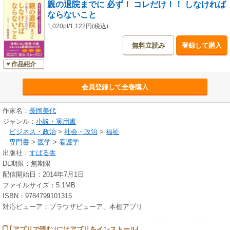
親の退院までに 必ず！ コレだけ！！ しなければ
ならないこと
1,020pt/1,122円(税込)
無料立読み
登録して購入
作品紹介
会員登録して全巻購入
作家名：
長岡美代
ジャンル：
小説・実用書
ビジネス・政治
>
社会・政治
>
福祉
専門書
>
医学
>
看護学
出版社：
すばる舎
DL期限：無期限
配信開始日：2014年7月1日
ファイルサイズ：5.1MB
ISBN：9784799101315
対応ビューア：ブラウザビューア、本棚アプリ
｢アプリで読む｣にはアプリをインストール!