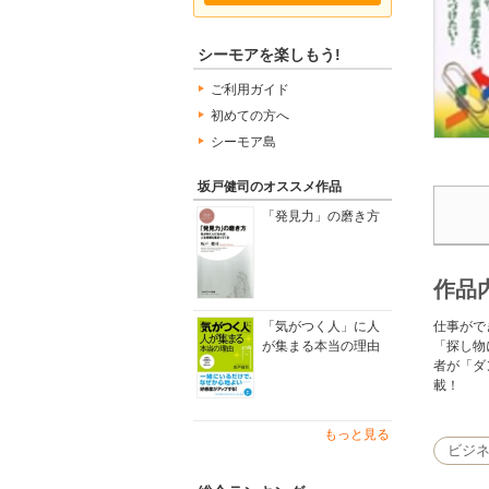
シーモアを楽しもう!
ご利用ガイド
初めての方へ
シーモア島
坂戸健司のオススメ作品
「発見力」の磨き方
作品
仕事がで
「気がつく人」に人
「探し物
が集まる本当の理由
者が「ダ
載！
もっと見る
ビジ