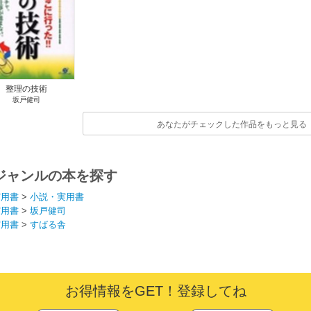
整理の技術
坂戸健司
あなたがチェックした作品をもっと見る
ジャンルの本を探す
実用書
>
小説・実用書
実用書
>
坂戸健司
実用書
>
すばる舎
お得情報をGET！登録してね