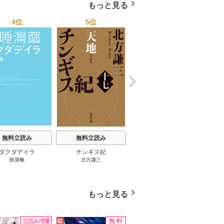
もっと見る
4位
5位
6位
N
x
e
t
無料立読み
無料立読み
無料立読み
ダクダデイラ
チンギス紀
東京バンドワゴン
B-PR
餅屋蛾
北方謙三
小路幸也
Ｂ
ジャラ
ディ 
ブック
もっと見る
立読み増量
無料
立読み増量