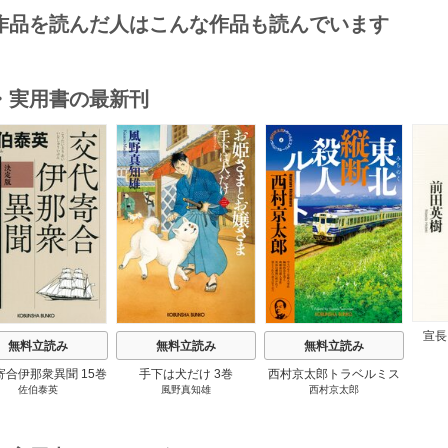
作品を読んだ人はこんな作品も読んでいます
・実用書の最新刊
s
宣長
無料立読み
無料立読み
無料立読み
寄合伊那衆異聞 15巻
手下は犬だけ 3巻
西村京太郎トラベルミス
佐伯泰英
風野真知雄
西村京太郎
テリー・セレクション 2
巻