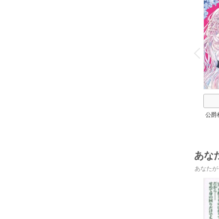
o
v
P
r
e
i
u
公爵
放
あな
あなたが