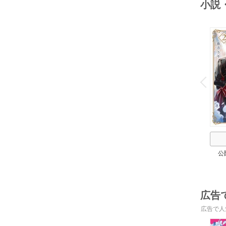
小説
o
v
P
r
e
i
u
公
広告
広告で人