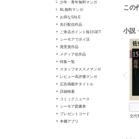
少年・青年無料マンガ
この
BL無料マンガ
お得なSALE
先行配信作品
小説
ご来店ポイント毎日GET
シーモアでポイ活
賞受賞作品
メディア化作品
特集一覧
o
スタッフオススメマンガ
v
P
r
e
i
u
レビュー高評価マンガ
広告掲載中タイトル
詳細検索
コミックニュース
シーモア図書券
プレゼントコード
交代
本棚アプリ