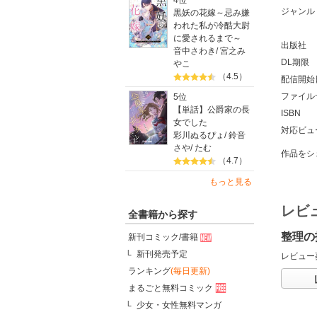
4位
ジャンル
黒妖の花嫁～忌み嫌
われた私が冷酷大尉
に愛されるまで～
出版社
音中さわき
/
宮之み
DL期限
やこ
（4.5）
配信開始
ファイル
5位
【単話】公爵家の長
ISBN
女でした
対応ビュ
彩川ぬるぴょ
/
鈴音
さや
/
たむ
作品をシ
（4.7）
もっと見る
レビ
全書籍から探す
整理の
新刊コミック/書籍
新刊発売予定
レビュー
ランキング
(毎日更新)
まるごと無料コミック
少女・女性無料マンガ