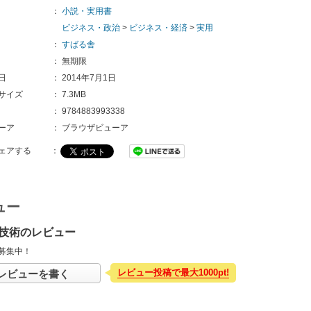
：
小説・実用書
ビジネス・政治
>
ビジネス・経済
>
実用
：
すばる舎
：
無期限
日
：
2014年7月1日
サイズ
：
7.3MB
：
9784883993338
ーア
：
ブラウザビューア
ェアする
：
ュー
技術のレビュー
募集中！
レビュー投稿で最大1000pt!
レビューを書く