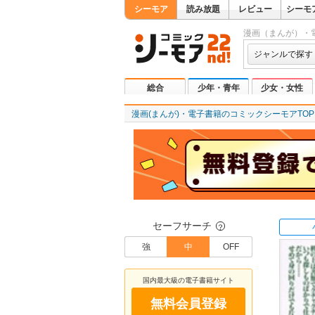
シーモア
読み放題
レビュー
シーモ
漫画（まんが）・
ジャンルで探す
総合
少年・青年
少女・女性
漫画(まんが)・電子書籍のコミックシーモアTOP
セーフサーチ
？
強
中
OFF
国内最大級の電子書籍サイト
無料会員登録