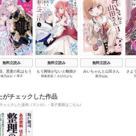
s
無料立読み
無料立読み
無料立読み
様、悪妻の私はもう
もう興味がないと離婚さ
みいちゃんと山田さん
さよ
桜乃みか
/
琴子
和泉杏花
/
さびのぶち
亜月ねね
っておいてください
れた令嬢の意外と楽しい
活 
新生活
けて
たがチェックした作品
チェックした漫画（マンガ）・電子書籍はこちら♪