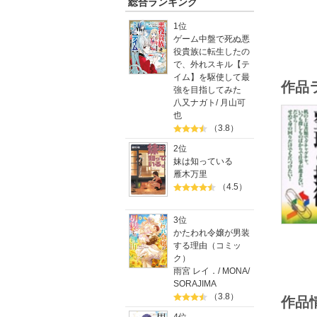
総合ランキング
1位
ゲーム中盤で死ぬ悪
役貴族に転生したの
で、外れスキル【テ
イム】を駆使して最
作品
強を目指してみた
八又ナガト
/
月山可
也
（3.8）
2位
妹は知っている
雁木万里
（4.5）
3位
かたわれ令嬢が男装
する理由（コミッ
ク）
雨宮 レイ．
/
MONA
/
SORAJIMA
（3.8）
作品