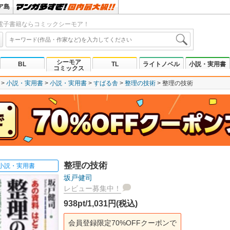
ア島
電子書籍ならコミックシーモア！
シーモア
BL
TL
ライトノベル
小説・実用書
コミックス
小説・実用書
小説・実用書
すばる舎
整理の技術
整理の技術
整理の技術
小説・実用書
坂戸健司
レビュー募集中！
938pt/1,031円(税込)
会員登録限定70%OFFクーポンで