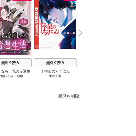
N
x
e
t
無料立読み
無料立読み
無料立読み
うなら、私の冷遇生
十字架のろくにん
さよなら、英雄になった
ふつつ
片桐いくみ
/
頼爾
中武士竜
進む
/
遠雷
/
とき間
尾羊英
～パーティーで声をか
旦那様 ～ただ祈るだけ
います
きたのがヤバい男だ
の役立たずな妻のはずで
った件
したが……～
履歴を削除