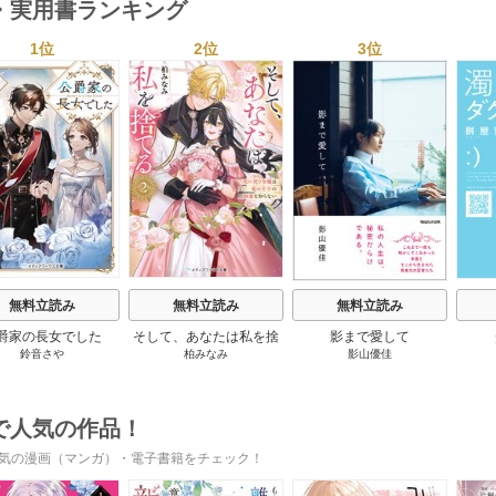
・実用書ランキング
1位
2位
3位
s
無料立読み
無料立読み
無料立読み
爵家の長女でした
そして、あなたは私を捨
影まで愛して
鈴音さや
柏みなみ
影山優佳
てる
で人気の作品！
気の漫画（マンガ）・電子書籍をチェック！