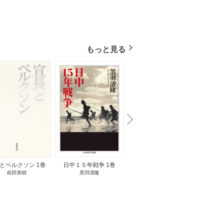
もっと見る
N
x
e
t
とベルクソン 1巻
日中１５年戦争 1巻
無料立読み
前田英樹
黒羽清隆
向島物語 1巻
便り屋
小杉健治