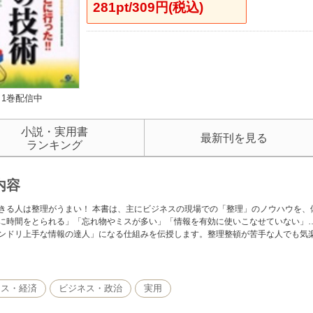
281pt/309円(税込)
1巻配信中
小説・実用書
最新刊を見る
ランキング
内容
きる人は整理がうまい！ 本書は、主にビジネスの現場での「整理」のノウハウを、
に時間をとられる」「忘れ物やミスが多い」「情報を有効に使いこなせていない」
ンドリ上手な情報の達人」になる仕組みを伝授します。整理整頓が苦手な人でも気
ネス・経済
ビジネス・政治
実用