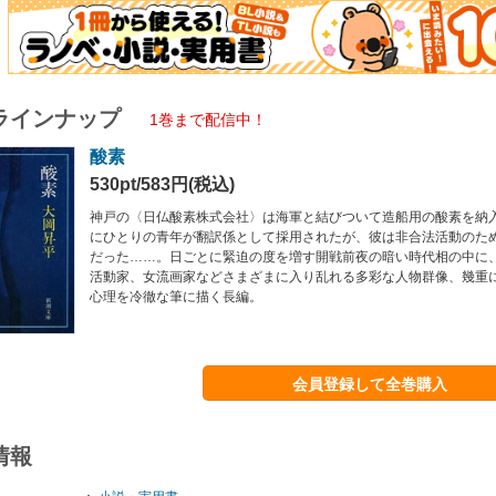
ラインナップ
1巻まで配信中！
酸素
530pt/583円(税込)
神戸の〈日仏酸素株式会社〉は海軍と結びついて造船用の酸素を納
にひとりの青年が翻訳係として採用されたが、彼は非合法活動のた
だった……。日ごとに緊迫の度を増す開戦前夜の暗い時代相の中に
活動家、女流画家などさまざまに入り乱れる多彩な人物群像、幾重
心理を冷徹な筆に描く長編。
会員登録して全巻購入
情報