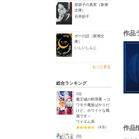
原節子の真実（新潮
文庫）
石井妙子
作品
ポーの話（新潮文
庫）
いしいしんじ
もっと見る
総合ランキング
1位
魔王城の料理番 ～コ
ワモテ魔族ばかりだ
けど、ホワイトな職
場です～
ワイエム系
作品
（4.8）
2位