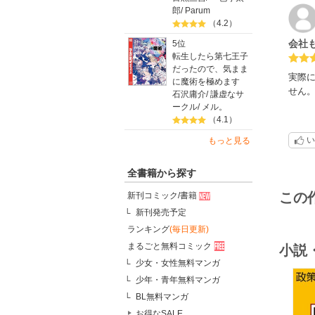
郎
/
Parum
（4.2）
会社
5位
転生したら第七王子
だったので、気まま
実際
に魔術を極めます
せん
石沢庸介
/
謙虚なサ
ークル
/
メル。
（4.1）
い
もっと見る
全書籍から探す
この
新刊コミック/書籍
新刊発売予定
ランキング
(毎日更新)
まるごと無料コミック
小説
少女・女性無料マンガ
少年・青年無料マンガ
BL無料マンガ
お得なSALE