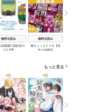
N
x
e
t
無料立読み
無料立読み
無料立読み
の顔図鑑2 国鉄型の
裏モノＪＡＰＡＮ【特
パナソニック コネクト
日本の
江口 明男
鉄人社編集部
上阪徹
鉄道車両 1巻
集】★超ボリューム版６
大企業をいかに変えるか
20
４０ページ★１２冊★全
1巻
国４７都道府県を代表す
る最高のフーゾク★エロ
もっと見る
トレンド年間ベスト★お
っさん５０人の体験から
4位
5位
6位
学ぶ★夢のようなエロい
楽園３０ 1巻
N
x
e
t