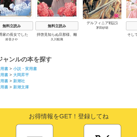
デルフィニア戦記1
無料立読み
無料立読み
茅田砂胡
爵家の長女でした
拝啓見知らぬ旦那様、離
そし
鈴音さや
久川航璃
婚していただきます
ジャンルの本を探す
実用書
>
小説・実用書
実用書
>
大岡昇平
実用書
>
新潮社
実用書
>
新潮文庫
お得情報をGET！登録してね