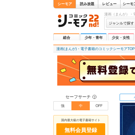
シーモア
読み放題
レビュー
シーモ
漫画（まんが）・
ジャンルで探す
総合
少年・青年
少女・女性
漫画(まんが)・電子書籍のコミックシーモアTOP
セーフサーチ
？
強
中
OFF
国内最大級の電子書籍サイト
無料会員登録