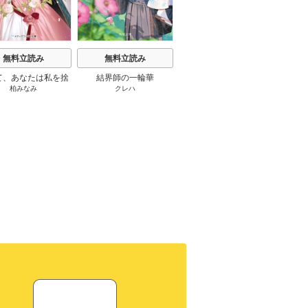
無料立読み
無料立読み
無料立読み
て、あなたは私を捨
結界師の一輪華
わたしの幸せな結婚
恋とは
柏みなみ
クレハ
顎木あくみ
/
月岡月穂
てる