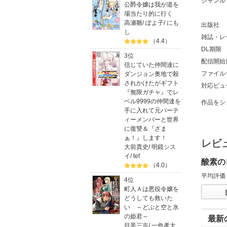
ジャンル
公爵令嬢は我が道を
場当たり的に行く
高瀬雛
/
ぽよ子
/
にも
出版社
し
雑誌・レ
（4.4）
DL期限
3位
配信開始
信じていた仲間達に
ファイル
ダンジョン奥地で殺
されかけたがギフト
対応ビュ
『無限ガチャ』でレ
ベル9999の仲間達を
作品をシ
手に入れて元パーテ
ィーメンバーと世界
に復讐＆『ざま
ぁ！』します！
レビ
大前貴史
/
明鏡シス
イ
/
tef
酸素の
（4.0）
平均評価
4位
町人Ａは悪役令嬢を
どうしても救いた
い ～どぶと空と氷
の姫君～
最新
目黒三吉
/
一色孝太