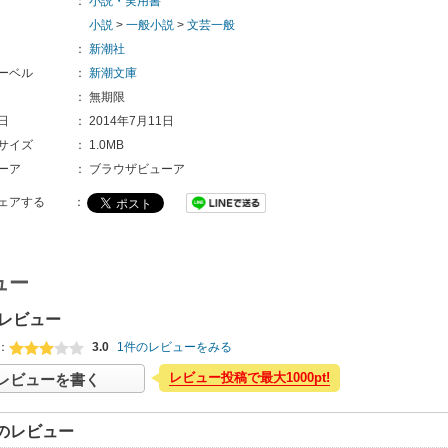
：
小説・実用書
小説
>
一般小説
>
文芸一般
：
新潮社
ーベル
：
新潮文庫
：
無期限
日
：
2014年7月11日
サイズ
：
1.0MB
ーア
：
ブラウザビューア
ェアする
：
ュー
レビュー
：
3.0
1件のレビューをみる
レビュー投稿で最大1000pt!
レビューを書く
のレビュー