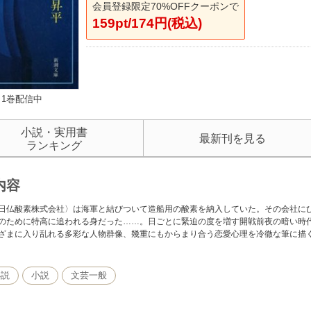
会員登録限定70%OFFクーポンで
159pt/174円(税込)
1巻配信中
小説・実用書
最新刊を見る
ランキング
内容
日仏酸素株式会社〉は海軍と結びついて造船用の酸素を納入していた。その会社に
のために特高に追われる身だった……。日ごとに緊迫の度を増す開戦前夜の暗い時
ざまに入り乱れる多彩な人物群像、幾重にもからまり合う恋愛心理を冷徹な筆に描
小説
小説
文芸一般