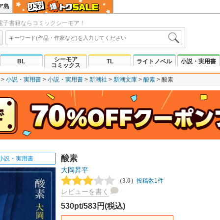
ア島
電子書籍ならコミックシーモア！
シーモア
BL
TL
ライトノベル
小説・実用書
コミックス
小説・実用書
小説・実用書
新潮社
新潮文庫
酸素
酸素
酸素
小説・実用書
大岡昇平
（3.0）
投稿数1件
レビューを書く
530pt/583円(税込)