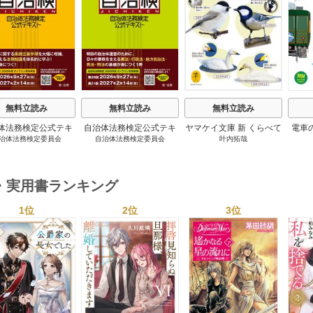
s
無料立読み
無料立読み
無料立読み
体法務検定公式テキ
自治体法務検定公式テキ
ヤマケイ文庫 新 くらべて
電車
治体法務検定委員会
自治体法務検定委員会
叶内拓哉
 政策法務編 ２０
スト 基本法務編 ２０
わかる野鳥300 1巻
６年度検定対応 1巻
２６年度検定対応 1巻
・実用書ランキング
1位
2位
3位
s