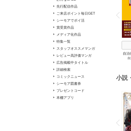
先行配信作品
o
v
ご来店ポイント毎日GET
P
r
e
i
u
シーモアでポイ活
賞受賞作品
メディア化作品
特集一覧
スタッフオススメマンガ
自治
レビュー高評価マンガ
自
スト
広告掲載中タイトル
２
詳細検索
小説
コミックニュース
シーモア図書券
プレゼントコード
本棚アプリ
o
v
P
r
e
i
u