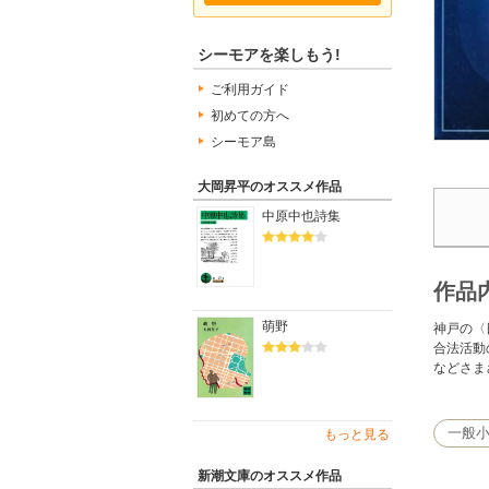
シーモアを楽しもう!
ご利用ガイド
初めての方へ
シーモア島
大岡昇平のオススメ作品
中原中也詩集
作品
萌野
神戸の〈
合法活動
などさま
一般
もっと見る
新潮文庫のオススメ作品