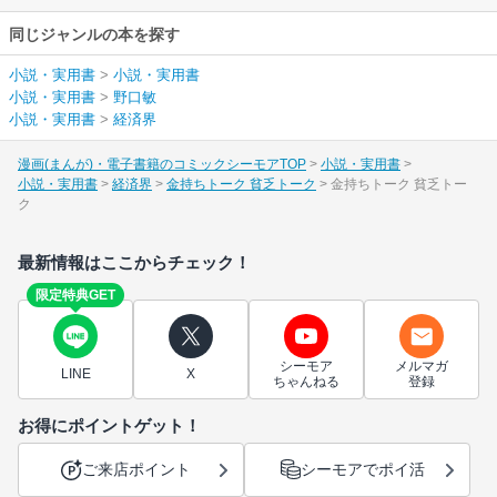
同じジャンルの本を探す
小説・実用書
>
小説・実用書
小説・実用書
>
野口敏
小説・実用書
>
経済界
漫画(まんが)・電子書籍のコミックシーモアTOP
小説・実用書
小説・実用書
経済界
金持ちトーク 貧乏トーク
金持ちトーク 貧乏トー
ク
最新情報はここからチェック！
限定特典GET
シーモア
メルマガ
LINE
X
ちゃんねる
登録
お得にポイントゲット！
ご来店ポイント
シーモアでポイ活