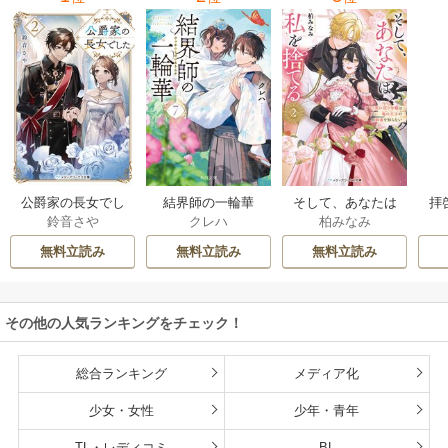
公爵家の長女でし
結界師の一輪華
そして、あなたは
拝
鈴音さや
クレハ
柏みなみ
た
私を捨てる
様
無料立読み
無料立読み
無料立読み
その他の人気ランキングをチェック！
総合ランキング
メディア化
少女・女性
少年・青年
TL・レディコミ
BL