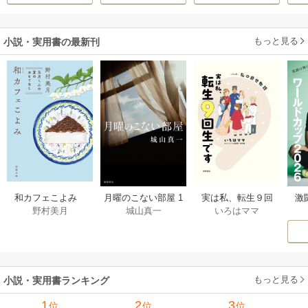
伝～
に売られる
もっと見る
小説・実用書の最新刊
激
和カフェこよみ
月曜のこない部屋 1
実は私、転生９回
野村美月
城山真一
いろはママ
前
五月くんの夏のお
巻
生です マンガ
ー
もてなし 1巻
私の前世物語 1巻
もっと見る
小説・実用書ランキング
1
2
3
位
位
位