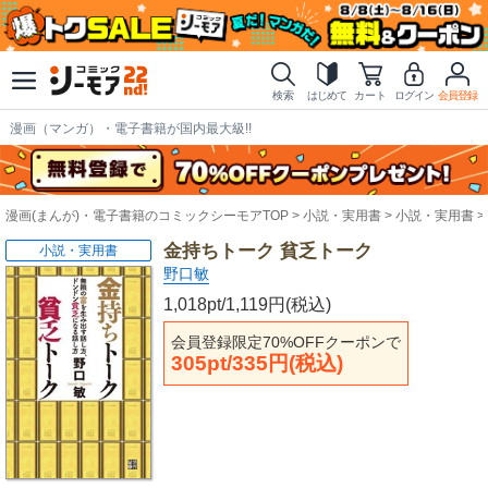
検索
はじめて
カート
ログイン
会員登録
漫画（マンガ）・電子書籍が国内最大級!!
漫画(まんが)・電子書籍のコミックシーモアTOP
小説・実用書
小説・実用書
金持ちトーク 貧乏トーク
小説・実用書
野口敏
1,018pt/1,119円(税込)
会員登録限定70%OFFクーポンで
305pt/335円(税込)