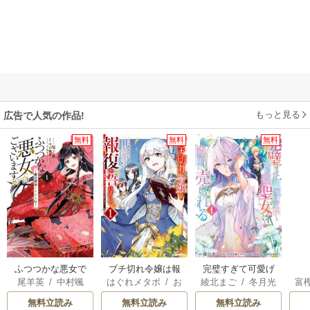
もっと見る
広告で人気の作品!
無料
無料
無料
ふつつかな悪女で
ブチ切れ令嬢は報
完璧すぎて可愛げ
尾羊英
/
中村颯
はぐれメタボ
/
お
綾北まご
/
冬月光
富
はございますが ～
復を誓いました。
がないと婚約破棄
希
/
ゆき哉
おのいも
/
昌未
輝
/
昌未
雛宮蝶鼠とりかえ
された聖女は隣国
無料立読み
無料立読み
無料立読み