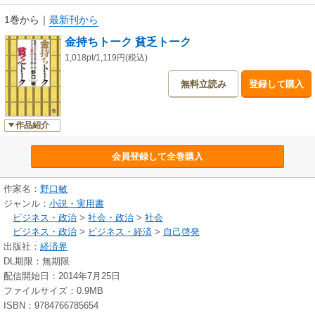
1巻から
｜
最新刊から
金持ちトーク 貧乏トーク
1,018pt/1,119円(税込)
無料立読み
登録して購入
作品紹介
会員登録して全巻購入
作家名：
野口敏
ジャンル：
小説・実用書
ビジネス・政治
>
社会・政治
>
社会
ビジネス・政治
>
ビジネス・経済
>
自己啓発
出版社：
経済界
DL期限：無期限
配信開始日：2014年7月25日
ファイルサイズ：0.9MB
ISBN：9784766785654