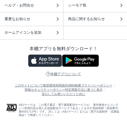
ヘルプ・お問合せ
シーモア島
重要なお知らせ
商品に関するお知らせ
ホームアイコンを追加
本棚アプリを無料ダウンロード！
本棚アプリについて
このサイトについて
推奨環境
利用規約
ISBN検索
プライバシーポリシー
情報セキュリティーポリシー
特定商取引法に基づく表示
安心してお使いいただくために
ABJマークは、この電子書店・電子書籍配信サービスが、 著作権者からコンテ
ンツ使用許諾を得た正規版配信サービスであることを示す登録商標（登録番号
第6091713号）です。 詳しくは［ABJマーク］または［電子出版制作・流通協
議会］で検索してください。
(C)NTTソルマーレ