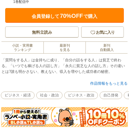
1巻配信中
70%OFF
会員登録して
で購入
無料立読み
お気に入り
小説・実用書
最新刊
新刊
ランキング
を見る
自動購入
「質問をする人」は金持ちに成り、「自分の話をする人」は貧乏で終わ
る。「いつでも稼げる人の話し方」「永久に貧乏な人の話し方」その違い
とは?誰も明かさない、教えない、収入を増やした成功者の秘密。
「説明がうまい人」は稼ぎが多い! 「説明が苦手な人」は貧乏で終わる!?
作品情報をもっと見る
いつの間にか収入を増やした成功者の「秘密の話し方」とは?
ここが絶対に違う! 「いつでも稼げる人の話し方」、「永久に貧乏な人の話
ビジネス・経済
社会・政治
ビジネス・政治
自己啓発
し方」
無限の富を生み出すのは、実は「質問力」 ドンドン貧乏になるのは気付か
ない「こんな話し方」
成功者がこっそり明かす稼ぐ力がつく「金持ちトーク」の極意! などなど