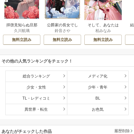
拝啓見知らぬ旦那
公爵家の長女でし
そして、あなたは
久川航璃
鈴音さや
柏みなみ
様、離婚していた
た
私を捨てる
だきます
無料立読み
無料立読み
無料立読み
その他の人気ランキングをチェック！
総合ランキング
メディア化
少女・女性
少年・青年
TL・レディコミ
BL
異世界・転生
お色気
履歴削除
あなたがチェックした作品