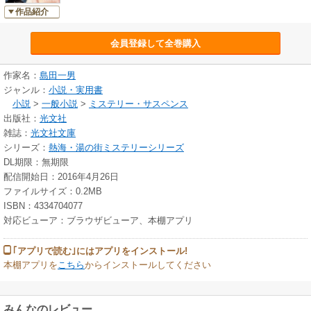
作品紹介
会員登録して全巻購入
作家名：
島田一男
ジャンル：
小説・実用書
小説
>
一般小説
>
ミステリー・サスペンス
出版社：
光文社
雑誌：
光文社文庫
シリーズ：
熱海・湯の街ミステリーシリーズ
DL期限：無期限
配信開始日：2016年4月26日
ファイルサイズ：0.2MB
ISBN：4334704077
対応ビューア：ブラウザビューア、本棚アプリ
｢アプリで読む｣にはアプリをインストール!
本棚アプリを
こちら
からインストールしてください
みんなのレビュー