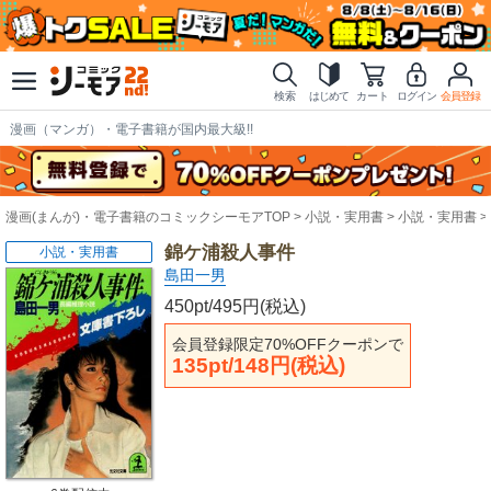
検索
はじめて
カート
ログイン
会員登録
漫画（マンガ）・電子書籍が国内最大級!!
漫画(まんが)・電子書籍のコミックシーモアTOP
小説・実用書
小説・実用書
錦ケ浦殺人事件
小説・実用書
島田一男
450pt/495円(税込)
会員登録限定70%OFFクーポンで
135pt/148円(税込)