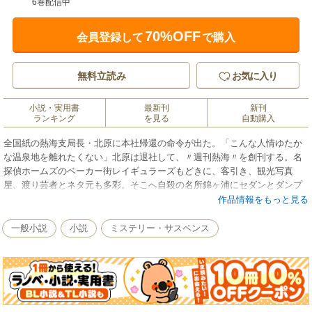
6巻配信中
70%OFF
会員登録して
で購入
無料立読み
お気に入り
小説・実用書
最新刊
新刊
ランキング
を見る
自動購入
全国紙の熱海支局長・北原に本社帰還の命令が出た。「こんな人情ゆたか
な温泉地を離れたくない」北原は退社して、〃週刊熱海〃を創刊する。名
探偵ホームズのベーカー街レイギュラーズもどきに、客引き、観光写真
屋、渡り芸者とネタ元も多彩。そこへ自殺の名所錦ヶ浦にセダンとダンプ
が墜落！ 死の謎を追う湯の街ミステリー第１弾！
作品情報をもっと見る
一般小説
小説
ミステリー・サスペンス