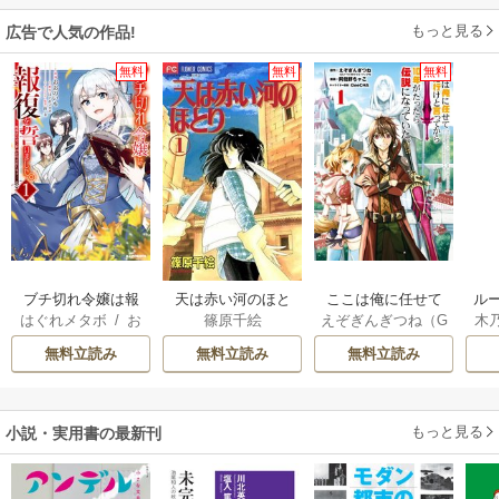
もっと見る
広告で人気の作品!
無料
無料
無料
ブチ切れ令嬢は報
天は赤い河のほと
ここは俺に任せて
ル
はぐれメタボ
/
お
篠原千絵
えぞぎんぎつね（G
木
復を誓いました。
り
先に行けと言って
令
おのいも
/
昌未
Aノベル／SBクリ
透
から10年がたった
自
無料立読み
無料立読み
無料立読み
エイティブ刊）
/
ら伝説になってい
阿倍野ちゃこ
/
De
た。
eCHA
もっと見る
小説・実用書の最新刊