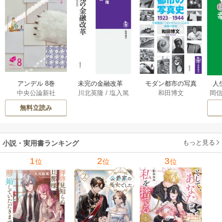
アンデル 8巻
未完の金融改革
モダン都市の写真
人
中央公論新社
川北英隆
/
塩入篤
和田博文
岡
――池尾和人の政
史 1923－1944
教
策実践 1巻
――写真雑誌「フ
の
無料立読み
ォトタイムス」に
みる視覚の革命 1巻
もっと見る
小説・実用書ランキング
1
2
3
位
位
位