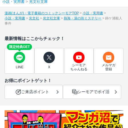
小説・実用書
>
光文社文庫
漫画(まんが)・電子書籍のコミックシーモアTOP
小説・実用書
小説・実用書
光文社
光文社文庫
熱海・湯の街ミステリー
錦ケ浦殺人
事件
最新情報はここからチェック！
限定特典GET
シーモア
メルマガ
LINE
X
ちゃんねる
登録
お得にポイントゲット！
ご来店ポイント
シーモアでポイ活