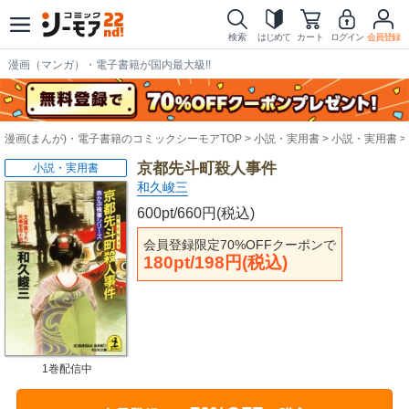
検索
はじめて
カート
ログイン
会員登録
漫画（マンガ）・電子書籍が国内最大級!!
漫画(まんが)・電子書籍のコミックシーモアTOP
小説・実用書
小説・実用書
京都先斗町殺人事件
小説・実用書
和久峻三
600pt/660円(税込)
会員登録限定70%OFFクーポンで
180pt/198円(税込)
1巻配信中