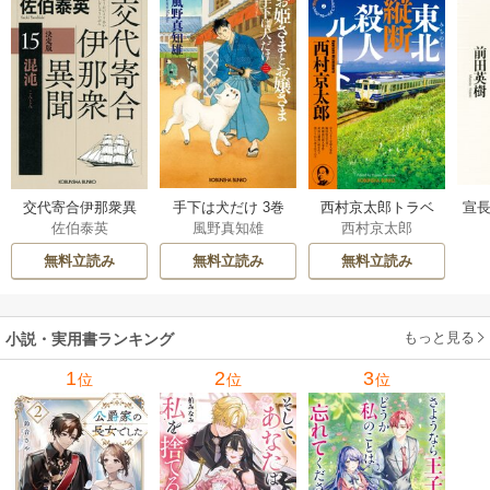
交代寄合伊那衆異
手下は犬だけ 3巻
西村京太郎トラベ
宣長
佐伯泰英
風野真知雄
西村京太郎
聞 15巻
ルミステリー・セ
レクション 2巻
無料立読み
無料立読み
無料立読み
もっと見る
小説・実用書ランキング
1
2
3
位
位
位