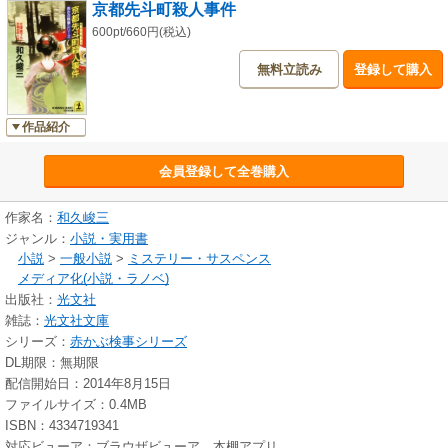
京都先斗町殺人事件
600pt/660円(税込)
無料立読み
登録して購入
作品紹介
会員登録して全巻購入
作家名：
和久峻三
ジャンル：
小説・実用書
小説
>
一般小説
>
ミステリー・サスペンス
メディア化(小説・ラノベ)
出版社：
光文社
雑誌：
光文社文庫
シリーズ：
赤かぶ検事シリーズ
DL期限：無期限
配信開始日：2014年8月15日
ファイルサイズ：0.4MB
ISBN：4334719341
対応ビューア：ブラウザビューア、本棚アプリ