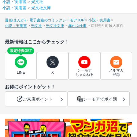
小説・実用書
>
光文社
小説・実用書
>
光文社文庫
漫画(まんが)・電子書籍のコミックシーモアTOP
小説・実用書
小説・実用書
光文社
光文社文庫
赤かぶ検事
京都先斗町殺人事件
最新情報はここからチェック！
限定特典GET
シーモア
メルマガ
LINE
X
ちゃんねる
登録
お得にポイントゲット！
ご来店ポイント
シーモアでポイ活