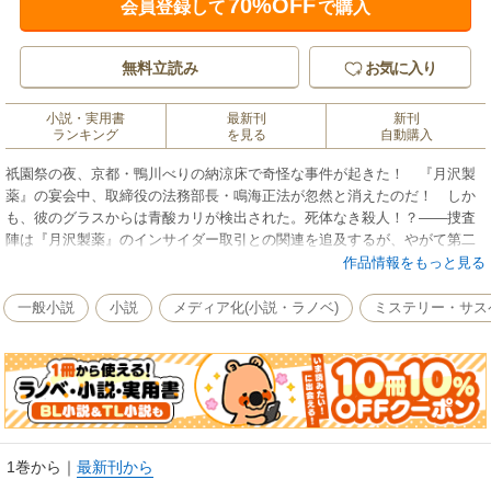
70%OFF
会員登録して
で購入
無料立読み
お気に入り
小説・実用書
最新刊
新刊
ランキング
を見る
自動購入
祇園祭の夜、京都・鴨川べりの納涼床で奇怪な事件が起きた！ 『月沢製
薬』の宴会中、取締役の法務部長・鳴海正法が忽然と消えたのだ！ しか
も、彼のグラスからは青酸カリが検出された。死体なき殺人！？――捜査
陣は『月沢製薬』のインサイダー取引との関連を追及するが、やがて第二
の悲劇が……！ 白熱する法廷シーン。
作品情報をもっと見る
一般小説
小説
メディア化(小説・ラノベ)
ミステリー・サス
1巻から
｜
最新刊から