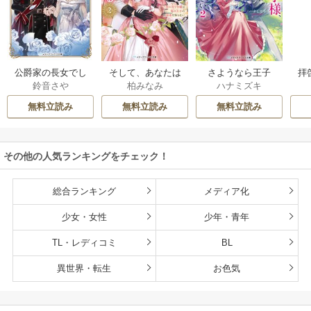
公爵家の長女でし
そして、あなたは
さようなら王子
拝
鈴音さや
柏みなみ
ハナミズキ
た
私を捨てる
様、どうか私のこ
様
とは忘れてくださ
無料立読み
無料立読み
無料立読み
い
その他の人気ランキングをチェック！
総合ランキング
メディア化
少女・女性
少年・青年
TL・レディコミ
BL
異世界・転生
お色気