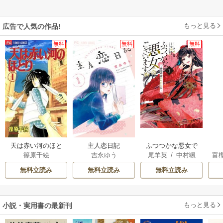
もっと見る
広告で人気の作品!
無料
無料
無料
天は赤い河のほと
主人恋日記
ふつつかな悪女で
篠原千絵
吉永ゆう
尾羊英
/
中村颯
富
り
はございますが ～
希
/
ゆき哉
雛宮蝶鼠とりかえ
無料立読み
無料立読み
無料立読み
伝～
もっと見る
小説・実用書の最新刊