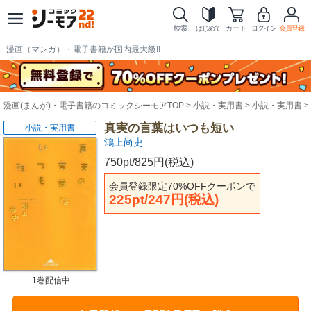
検索
はじめて
カート
ログイン
会員登録
漫画（マンガ）・電子書籍が国内最大級!!
漫画(まんが)・電子書籍のコミックシーモアTOP
小説・実用書
小説・実用書
真実の言葉はいつも短い
小説・実用書
鴻上尚史
750pt/825円(税込)
会員登録限定70%OFFクーポンで
225pt/247円(税込)
1巻配信中