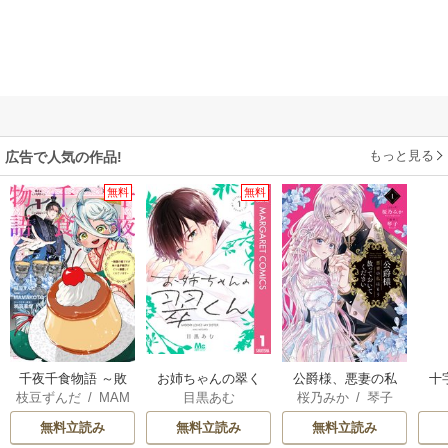
もっと見る
広告で人気の作品!
無料
無料
千夜千食物語 ～敗
お姉ちゃんの翠く
公爵様、悪妻の私
十
枝豆ずんだ
/
MAM
目黒あむ
桜乃みか
/
琴子
国の姫ですが氷の
ん
はもう放っておい
AKOTO
/
鴉羽凛燈
皇子殿下がどうも
てください
無料立読み
無料立読み
無料立読み
溺愛してくれてい