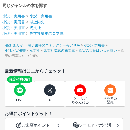
同じジャンルの本を探す
小説・実用書
>
小説・実用書
小説・実用書
>
鴻上尚史
小説・実用書
>
光文社
小説・実用書
>
光文社知恵の森文庫
漫画(まんが)・電子書籍のコミックシーモアTOP
小説・実用書
小説・実用書
光文社
光文社知恵の森文庫
真実の言葉はいつも短い
真
実の言葉はいつも短い
最新情報はここからチェック！
限定特典GET
シーモア
メルマガ
LINE
X
ちゃんねる
登録
お得にポイントゲット！
ご来店ポイント
シーモアでポイ活