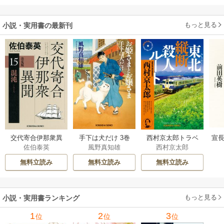
ます～
もっと見る
小説・実用書の最新刊
交代寄合伊那衆異
手下は犬だけ 3巻
西村京太郎トラベ
宣長
佐伯泰英
風野真知雄
西村京太郎
聞 15巻
ルミステリー・セ
レクション 2巻
無料立読み
無料立読み
無料立読み
もっと見る
小説・実用書ランキング
1
2
3
位
位
位