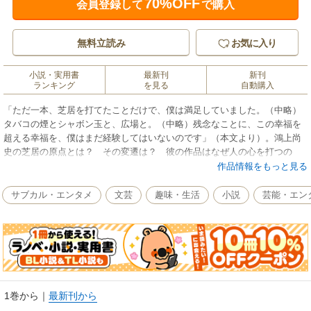
70%OFF
会員登録して
で購入
無料立読み
お気に入り
小説・実用書
最新刊
新刊
ランキング
を見る
自動購入
「ただ一本、芝居を打てたことだけで、僕は満足していました。（中略）
タバコの煙とシャボン玉と、広場と。（中略）残念なことに、この幸福を
超える幸福を、僕はまだ経験してはいないのです」（本文より）。鴻上尚
史の芝居の原点とは？ その変遷は？ 彼の作品はなぜ人の心を打つの
か？ 鴻上尚史と彼の演劇の全てが分かる、自選傑作エッセイ集！
作品情報をもっと見る
サブカル・エンタメ
文芸
趣味・生活
小説
芸能・エン
1巻から
｜
最新刊から