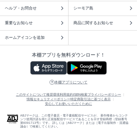
ヘルプ・お問合せ
シーモア島
重要なお知らせ
商品に関するお知らせ
ホームアイコンを追加
本棚アプリを無料ダウンロード！
本棚アプリについて
このサイトについて
推奨環境
利用規約
ISBN検索
プライバシーポリシー
情報セキュリティーポリシー
特定商取引法に基づく表示
安心してお使いいただくために
ABJマークは、この電子書店・電子書籍配信サービスが、 著作権者からコンテ
ンツ使用許諾を得た正規版配信サービスであることを示す登録商標（登録番号
第6091713号）です。 詳しくは［ABJマーク］または［電子出版制作・流通協
議会］で検索してください。