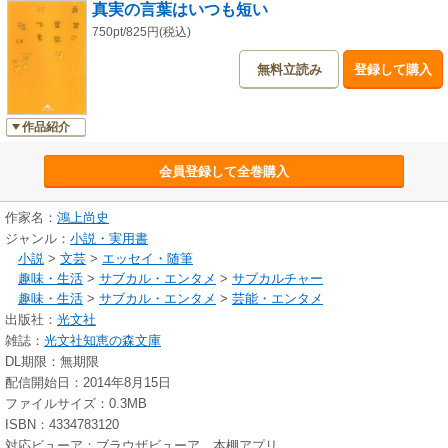
真実の言葉はいつも短い
750pt/825円(税込)
無料立読み
登録して購入
作品紹介
会員登録して全巻購入
作家名：
鴻上尚史
ジャンル：
小説・実用書
小説
>
文芸
>
エッセイ・随筆
趣味・生活
>
サブカル・エンタメ
>
サブカルチャー
趣味・生活
>
サブカル・エンタメ
>
芸能・エンタメ
出版社：
光文社
雑誌：
光文社知恵の森文庫
DL期限：無期限
配信開始日：2014年8月15日
ファイルサイズ：0.3MB
ISBN：4334783120
対応ビューア：ブラウザビューア、本棚アプリ