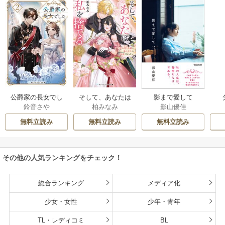
公爵家の長女でし
そして、あなたは
影まで愛して
鈴音さや
柏みなみ
影山優佳
た
私を捨てる
無料立読み
無料立読み
無料立読み
その他の人気ランキングをチェック！
総合ランキング
メディア化
少女・女性
少年・青年
TL・レディコミ
BL