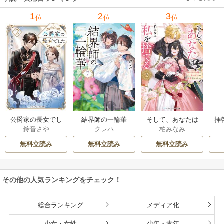
1
2
3
位
位
位
公爵家の長女でし
結界師の一輪華
そして、あなたは
拝
鈴音さや
クレハ
柏みなみ
た
私を捨てる
様
無料立読み
無料立読み
無料立読み
その他の人気ランキングをチェック！
総合ランキング
メディア化
少女・女性
少年・青年