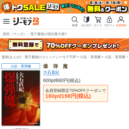
検索
はじめて
カート
ログイン
会員登録
漫画（マンガ）・電子書籍が国内最大級!!
漫画(まんが)・電子書籍のコミックシーモアTOP
小説・実用書
小説・実用書
爆 弾 魔
小説・実用書
大石直紀
600pt/660円(税込)
会員登録限定70%OFFクーポンで
180pt/198円(税込)