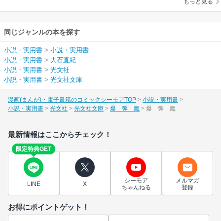
もっと見る
同じジャンルの本を探す
小説・実用書
>
小説・実用書
小説・実用書
>
大石直紀
小説・実用書
>
光文社
小説・実用書
>
光文社文庫
漫画(まんが)・電子書籍のコミックシーモアTOP
小説・実用書
小説・実用書
光文社
光文社文庫
爆 弾 魔
爆 弾 魔
最新情報はここからチェック！
限定特典GET
シーモア
メルマガ
LINE
X
ちゃんねる
登録
お得にポイントゲット！