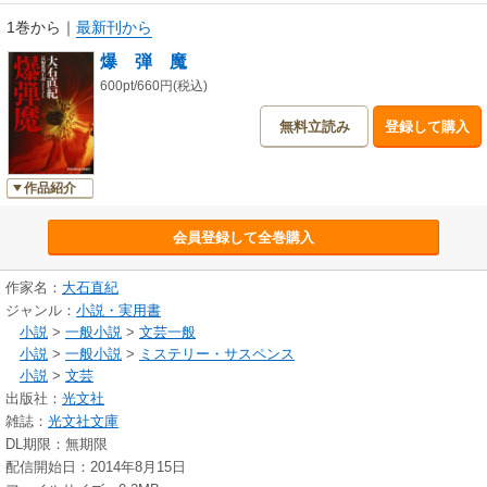
1巻から
｜
最新刊から
爆 弾 魔
600pt/660円(税込)
無料立読み
登録して購入
作品紹介
会員登録して全巻購入
作家名：
大石直紀
ジャンル：
小説・実用書
小説
>
一般小説
>
文芸一般
小説
>
一般小説
>
ミステリー・サスペンス
小説
>
文芸
出版社：
光文社
雑誌：
光文社文庫
DL期限：無期限
配信開始日：2014年8月15日