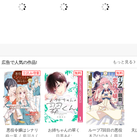
もっと見る
広告で人気の作品!
立読み増量
無料
無料
悪役令嬢はシナリ
お姉ちゃんの翠く
ループ7回目の悪役
天
柊一葉
/
藍川さく
目黒あむ
木乃ひのき
/
雨川
オを知らない ～乙
ん
令嬢は、元敵国で