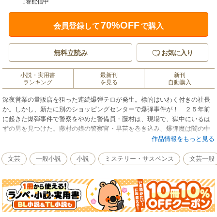
1巻配信中
70%OFF
会員登録して
で購入
無料立読み
お気に入り
小説・実用書
最新刊
新刊
ランキング
を見る
自動購入
深夜営業の量販店を狙った連続爆弾テロが発生。標的はいわく付きの社長
か。しかし、新たに別のショッピングセンターで爆弾事件が！ ２５年前
に起きた爆弾事件で警察をやめた警備員・藤村は、現場で、獄中にいるは
ずの男を見つけた。藤村の娘の警察官・早苗を巻き込み、爆弾魔は闇の中
で哄笑する……。元刑事と爆弾魔の息詰まる攻防を描く傑作クライムノベ
作品情報をもっと見る
ル！
文芸
一般小説
小説
ミステリー・サスペンス
文芸一般