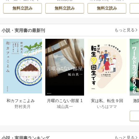
ら
透子
/
八美☆わん
女ゲームの世界で
自由気ままな花嫁
無料立読み
無料立読み
無料立読み
真実の恋を探しま
生活を満喫する
す！～
もっと見る
小説・実用書の最新刊
激
和カフェこよみ
月曜のこない部屋 1
実は私、転生９回
野村美月
城山真一
いろはママ
前
五月くんの夏のお
巻
生です マンガ
ー
もてなし 1巻
私の前世物語 1巻
もっと見る
小説・実用書ランキング