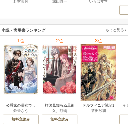
野村美月
城山真一
いろはママ
前
五月くんの夏のお
巻
生です マンガ
ー
もてなし 1巻
私の前世物語 1巻
もっと見る
小説・実用書ランキング
1
2
3
位
位
位
公爵家の長女でし
拝啓見知らぬ旦那
そ
デルフィニア戦記1
鈴音さや
久川航璃
茅田砂胡
た
様、離婚していた
だきます
無料立読み
無料立読み