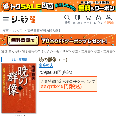
検索
はじめて
カート
ログイン
会員登録
漫画（マンガ）・電子書籍が国内最大級!!
漫画(まんが)・電子書籍のコミックシーモアTOP
小説・実用書
小説・実用書
暁の群像（上）
小説・実用書
南條範夫
759pt/834円(税込)
会員登録限定70%OFFクーポンで
227pt/249円(税込)