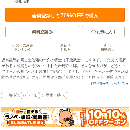
2巻配信中
70%OFF
会員登録して
で購入
無料立読み
お気に入り
小説・実用書
最新刊
新刊
ランキング
を見る
自動購入
坂本龍馬と同じ土佐藩の一介の郷士（下級武士）にすぎず、また父の酒癖
がわるく極貧という家に生まれた岩崎弥太郎。そんな弥太郎が、どうやっ
て江戸から明治への動乱期に“政商”としてのし上がり、たった一代で三菱財
閥の基礎を築いたのか。司馬遼太郎「竜馬がゆく」と同時期（昭和37年）
に新聞連載され、大いに話題を呼んだ傑作歴史経済小説。物語は、安芸平
作品情報をもっと見る
野が山肌に吸い込まれようとする地、井ノ口村に始まる──。激動の時代を
鮮やかなエピソードで描く群像劇！
一般小説
小説
歴史・時代