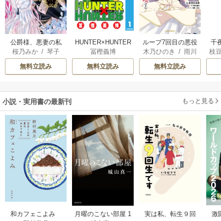
公爵様、悪妻の私
HUNTER×HUNTER
ループ7回目の悪役
千
桜乃みか
/
琴子
冨樫義博
木乃ひのき
/
雨川
枝
はもう放っておい
モノクロ版
令嬢は、元敵国で
国
透子
/
八美☆わん
AK
てください
自由気ままな花嫁
皇
無料立読み
無料立読み
無料立読み
生活を満喫する
溺
もっと見る
小説・実用書の最新刊
激
和カフェこよみ
月曜のこない部屋 1
実は私、転生９回