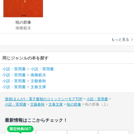
暁の群像
南條範夫
もっと見る
同じジャンルの本を探す
小説・実用書
>
小説・実用書
小説・実用書
>
南條範夫
小説・実用書
>
文藝春秋
小説・実用書
>
文春文庫
漫画(まんが)・電子書籍のコミックシーモアTOP
小説・実用書
小説・実用書
文藝春秋
文春文庫
暁の群像
暁の群像（上）
最新情報はここからチェック！
限定特典GET