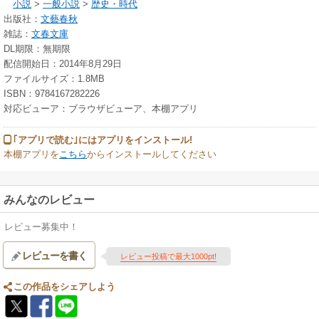
小説
>
一般小説
>
歴史・時代
出版社：
文藝春秋
雑誌：
文春文庫
DL期限：無期限
配信開始日：2014年8月29日
ファイルサイズ：1.8MB
ISBN：9784167282226
対応ビューア：ブラウザビューア、本棚アプリ
｢アプリで読む｣にはアプリをインストール!
本棚アプリを
こちら
からインストールしてください
みんなのレビュー
レビュー募集中！
レビューを書く
レビュー投稿で最大1000pt!
この作品をシェアしよう