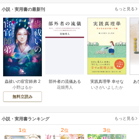
もっと見る
小説・実用書の最新刊
部外者の流儀ある
実践真理學 幸せな
蟲祓いの宦官師弟 2
あ
花畑秀人
いさがいよしたか
小野はるか
日、三木たかしの5
お金の使い方編 1巻
巻
せ
000曲を託されたぼ
無料立読み
くは、いかにして
その価値を最大化
したか 1巻
もっと見る
小説・実用書ランキング
1
2
3
位
位
位