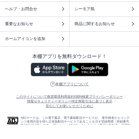
ヘルプ・お問合せ
シーモア島
重要なお知らせ
商品に関するお知らせ
ホームアイコンを追加
本棚アプリを無料ダウンロード！
本棚アプリについて
このサイトについて
推奨環境
利用規約
ISBN検索
プライバシーポリシー
情報セキュリティーポリシー
特定商取引法に基づく表示
安心してお使いいただくために
ABJマークは、この電子書店・電子書籍配信サービスが、 著作権者からコンテ
ンツ使用許諾を得た正規版配信サービスであることを示す登録商標（登録番号
第6091713号）です。 詳しくは［ABJマーク］または［電子出版制作・流通協
議会］で検索してください。