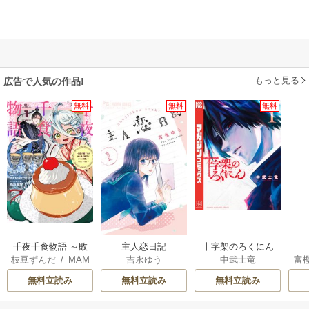
もっと見る
広告で人気の作品!
無料
無料
無料
千夜千食物語 ～敗
主人恋日記
十字架のろくにん
枝豆ずんだ
/
MAM
吉永ゆう
中武士竜
富
国の姫ですが氷の
AKOTO
/
鴉羽凛燈
皇子殿下がどうも
無料立読み
無料立読み
無料立読み
溺愛してくれてい
ます～