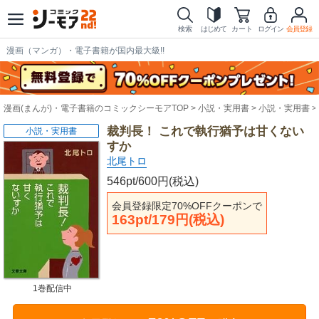
検索
はじめて
カート
ログイン
会員登録
漫画（マンガ）・電子書籍が国内最大級!!
漫画(まんが)・電子書籍のコミックシーモアTOP
小説・実用書
小説・実用書
裁判長！ これで執行猶予は甘くない
小説・実用書
すか
北尾トロ
546pt/600円(税込)
会員登録限定70%OFFクーポンで
163pt/179円(税込)
1巻配信中