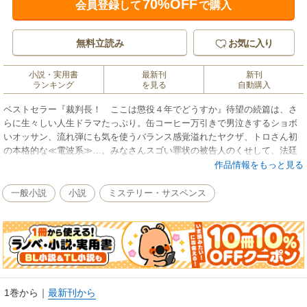
70%OFF
会員登録して
で購入
無料立読み
お気に入り
小説・実用書
最新刊
新刊
ランキング
を見る
自動購入
ベストセラー『裁判長！ ここは懲役４年でどうすか』待望の続篇は、さ
らに生々しい人生ドラマたっぷり。缶コーヒー万引きで男泣きするショボ
いオッサン、流れ弾にも気を使うバランス感覚溢れたヤクザ、トロさん初
の本格的な≪電波系≫…。みなさんスゴい罪状の被告人のくせして、法廷
での悲喜こもごもや顔つき、態度、思わず笑ってしまう弁明に人間臭さが
作品情報をもっと見る
滲み出る。法廷での「ヤル気あんのか？」な裁判官までもメッタ斬り。
「裁判員制度」導入の今こそ必読の爆笑傍聴記！
一般小説
小説
ミステリー・サスペンス
1巻から
｜
最新刊から