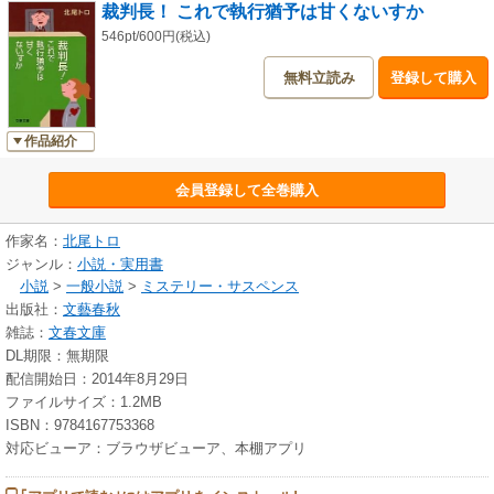
裁判長！ これで執行猶予は甘くないすか
546pt/600円(税込)
無料立読み
登録して購入
作品紹介
会員登録して全巻購入
作家名：
北尾トロ
ジャンル：
小説・実用書
小説
>
一般小説
>
ミステリー・サスペンス
出版社：
文藝春秋
雑誌：
文春文庫
DL期限：無期限
配信開始日：2014年8月29日
ファイルサイズ：1.2MB
ISBN：9784167753368
対応ビューア：ブラウザビューア、本棚アプリ