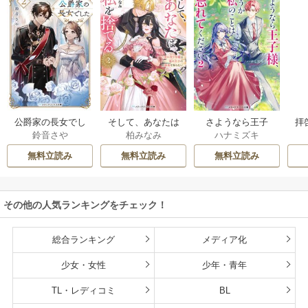
公爵家の長女でし
そして、あなたは
さようなら王子
拝
鈴音さや
柏みなみ
ハナミズキ
た
私を捨てる
様、どうか私のこ
様
とは忘れてくださ
無料立読み
無料立読み
無料立読み
い
その他の人気ランキングをチェック！
総合ランキング
メディア化
少女・女性
少年・青年
TL・レディコミ
BL