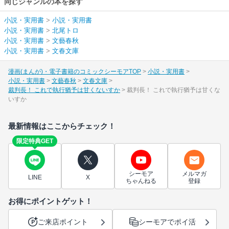
同じジャンルの本を探す
小説・実用書
>
小説・実用書
小説・実用書
>
北尾トロ
小説・実用書
>
文藝春秋
小説・実用書
>
文春文庫
漫画(まんが)・電子書籍のコミックシーモアTOP
小説・実用書
小説・実用書
文藝春秋
文春文庫
裁判長！ これで執行猶予は甘くないすか
裁判長！ これで執行猶予は甘くな
いすか
最新情報はここからチェック！
限定特典GET
シーモア
メルマガ
LINE
X
ちゃんねる
登録
お得にポイントゲット！
ご来店ポイント
シーモアでポイ活