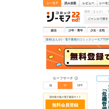
シーモア
読み放題
レビュー
シーモ
漫画（まんが）・
ジャンルで探す
総合
少年・青年
少女・女性
漫画(まんが)・電子書籍のコミックシーモアTOP
セーフサーチ
？
強
中
OFF
国内最大級の電子書籍サイト
無料会員登録