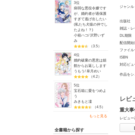
3位
ジャンル
病弱な悪役令嬢です
が、婚約者が過保護
すぎて逃げ出したい
出版社
(私たち犬猿の仲でし
雑誌・レ
たよね！？)
小箱ハコ
/
沢野いず
DL期限
み
配信開始
（3.5）
ファイル
4位
ISBN
婚約破棄の悪意は娼
対応ビュ
館からお返しします
うもう
/
皐月めい
作品をシ
（4.2）
5位
宝石箱に愛をつめよ
う
レビ
みきもと凜
（4.5）
重大事
もっと見る
レビュー
全書籍から探す