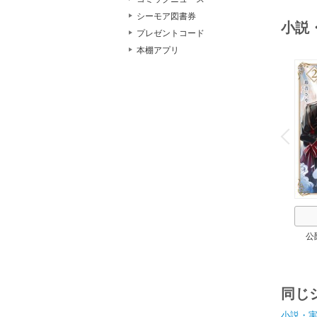
シーモア図書券
小説
プレゼントコード
本棚アプリ
o
v
P
r
e
i
u
公
同じ
小説・