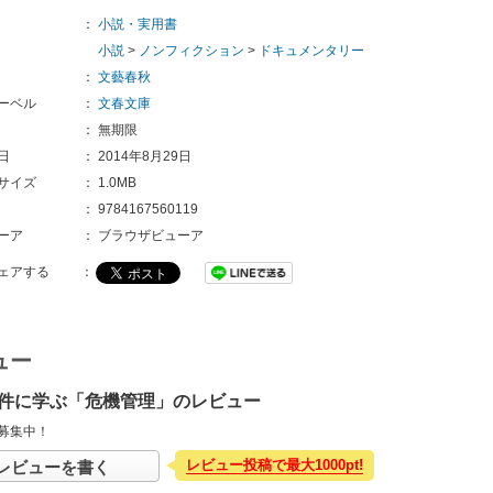
：
小説・実用書
小説
>
ノンフィクション
>
ドキュメンタリー
：
文藝春秋
ーベル
：
文春文庫
：
無期限
日
：
2014年8月29日
サイズ
：
1.0MB
：
9784167560119
ーア
：
ブラウザビューア
ェアする
：
ュー
件に学ぶ「危機管理」のレビュー
募集中！
レビュー投稿で最大1000pt!
レビューを書く