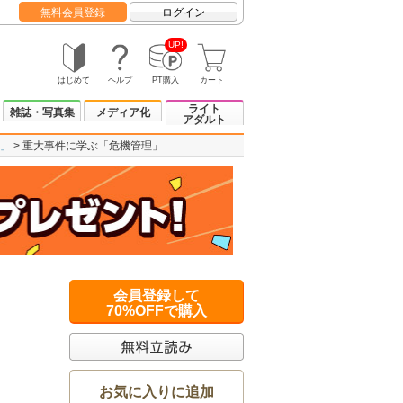
無料会員登録
ログイン
UP!
はじめて
ヘルプ
PT購入
カート
ライト
雑誌・写真集
メディア化
アダルト
」
重大事件に学ぶ「危機管理」
会員登録して
70%OFFで購入
お気に入りに追加