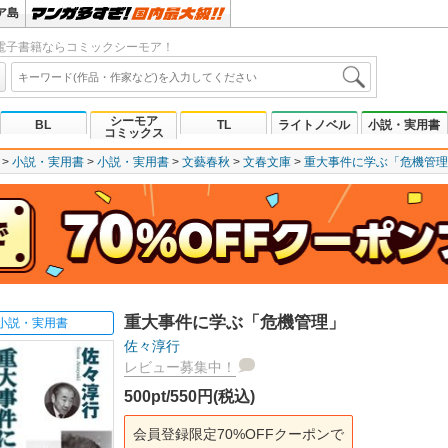
ア島
電子書籍ならコミックシーモア！
シーモア
BL
TL
ライトノベル
小説・実用書
コミックス
小説・実用書
小説・実用書
文藝春秋
文春文庫
重大事件に学ぶ「危機管理
重大事件に学ぶ「危機管理」
小説・実用書
佐々淳行
レビュー募集中！
500pt/550円(税込)
会員登録限定70%OFFクーポンで