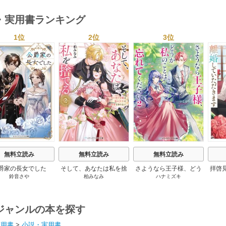
・実用書ランキング
1位
2位
3位
s
無料立読み
無料立読み
無料立読み
爵家の長女でした
そして、あなたは私を捨
さようなら王子様、どう
拝啓
鈴音さや
柏みなみ
ハナミズキ
てる
か私のことは忘れてくだ
婚
さい
ジャンルの本を探す
実用書
>
小説・実用書