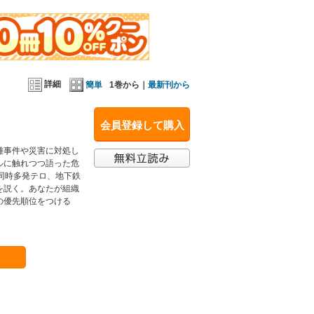
詳細
簡単
1巻から｜
最新刊から
会員登録して購入
難事件や災害に対処し
ルに触れつつ語った危
同時多発テロ、地下鉄
を説く。あなたが組織
の優先順位をつける