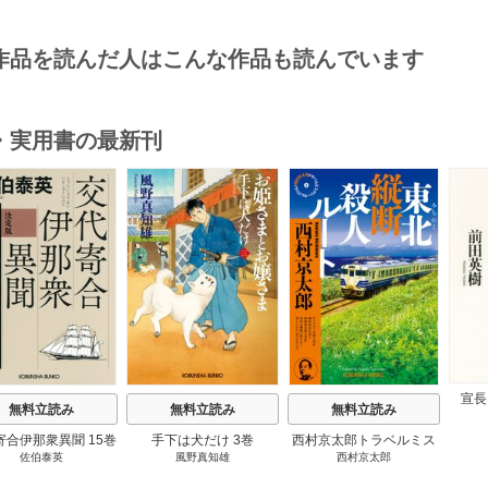
作品を読んだ人はこんな作品も読んでいます
・実用書の最新刊
s
宣長
無料立読み
無料立読み
無料立読み
寄合伊那衆異聞 15巻
手下は犬だけ 3巻
西村京太郎トラベルミス
佐伯泰英
風野真知雄
西村京太郎
テリー・セレクション 2
巻