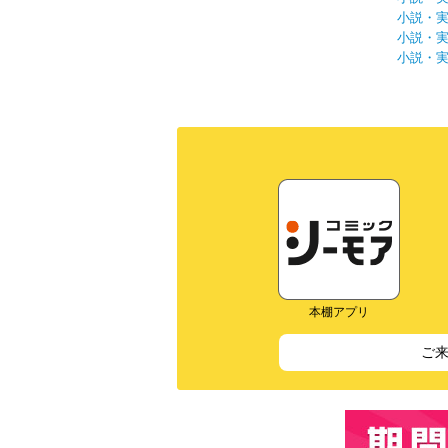
小説・
小説・
小説・
本棚アプリ
ご