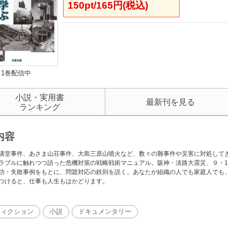
150pt/165円(税込)
1巻配信中
小説・実用書
最新刊を見る
ランキング
内容
講堂事件、あさま山荘事件、大島三原山噴火など、数々の難事件や災害に対処して
ラブルに触れつつ語った危機対策の戦略戦術マニュアル。阪神・淡路大震災、９・1
功・失敗事例をもとに、問題対応の鉄則を説く。あなたが組織の人でも家庭人でも
つけると、仕事も人生もはかどります。
フィクション
小説
ドキュメンタリー