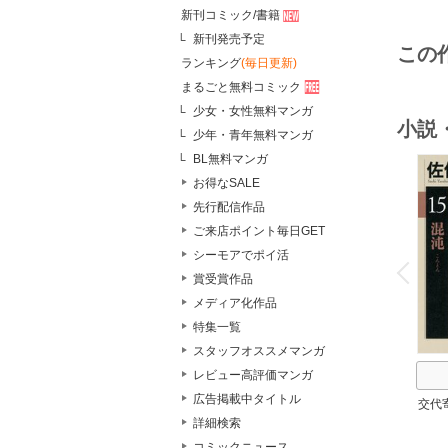
新刊コミック/書籍
新刊発売予定
この
ランキング
(毎日更新)
まるごと無料コミック
少女・女性無料マンガ
小説
少年・青年無料マンガ
BL無料マンガ
お得なSALE
先行配信作品
ご来店ポイント毎日GET
o
シーモアでポイ活
v
P
r
e
i
u
賞受賞作品
メディア化作品
特集一覧
スタッフオススメマンガ
レビュー高評価マンガ
広告掲載中タイトル
交代
詳細検索
コミックニュース