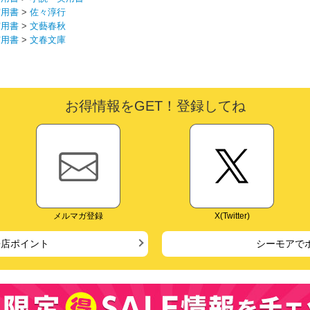
実用書
>
佐々淳行
実用書
>
文藝春秋
実用書
>
文春文庫
お得情報をGET！登録してね
メルマガ登録
X(Twitter)
来店ポイント
シーモアで