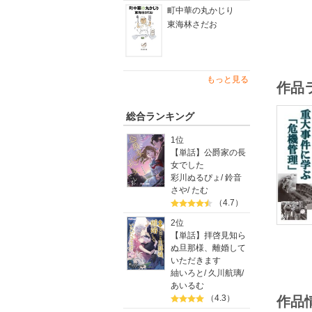
町中華の丸かじり
東海林さだお
もっと見る
作品
総合ランキング
1位
【単話】公爵家の長
女でした
彩川ぬるぴょ
/
鈴音
さや
/
たむ
（4.7）
2位
【単話】拝啓見知ら
ぬ旦那様、離婚して
いただきます
紬いろと
/
久川航璃
/
あいるむ
（4.3）
作品