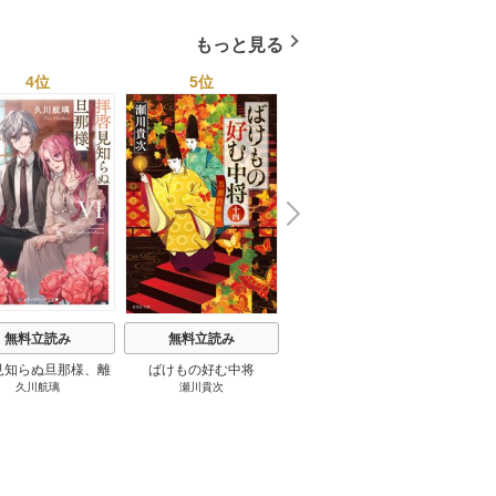
もっと見る
4位
5位
6位
N
x
e
t
無料立読み
無料立読み
無料立読み
見知らぬ旦那様、離
ばけもの好む中将
影まで愛して
結
久川航璃
瀬川貴次
影山優佳
していただきます