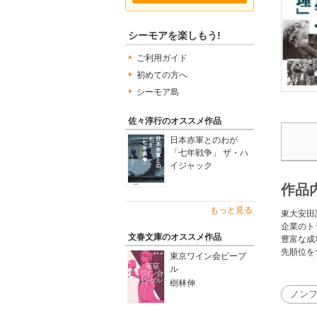
シーモアを楽しもう!
ご利用ガイド
初めての方へ
シーモア島
佐々淳行のオススメ作品
日本赤軍とのわが
「七年戦争」 ザ・ハ
イジャック
作品
もっと見る
東大安田
企業のト
文春文庫のオススメ作品
豊富な成
先順位を
東京ワイン会ピープ
ル
樹林伸
ノン