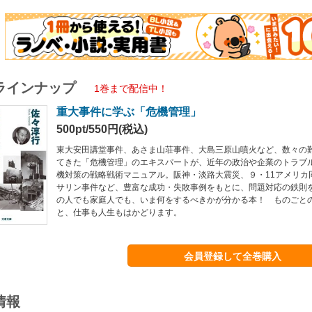
ラインナップ
1巻まで配信中！
重大事件に学ぶ「危機管理」
500pt/550円(税込)
東大安田講堂事件、あさま山荘事件、大島三原山噴火など、数々の
てきた「危機管理」のエキスパートが、近年の政治や企業のトラブ
機対策の戦略戦術マニュアル。阪神・淡路大震災、９・11アメリカ
サリン事件など、豊富な成功・失敗事例をもとに、問題対応の鉄則
の人でも家庭人でも、いま何をするべきかが分かる本！ ものごと
と、仕事も人生もはかどります。
会員登録して全巻購入
情報