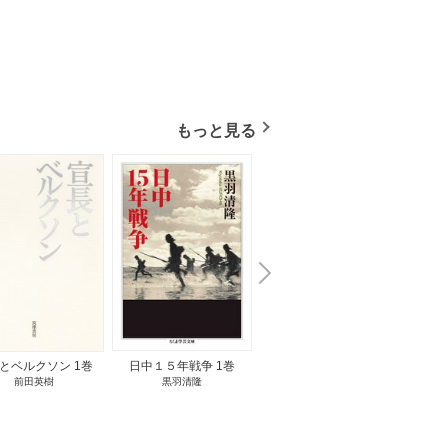
もっと見る
N
x
e
t
とベルクソン 1巻
日中１５年戦争 1巻
無料立読み
前田英樹
黒羽清隆
向島物語 1巻
便り屋
小杉健治