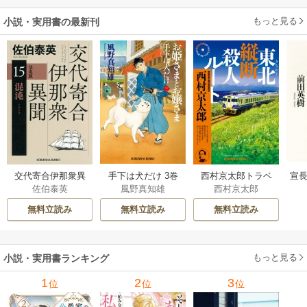
もっと見る
小説・実用書の最新刊
交代寄合伊那衆異
手下は犬だけ 3巻
西村京太郎トラベ
宣長
佐伯泰英
風野真知雄
西村京太郎
聞 15巻
ルミステリー・セ
レクション 2巻
無料立読み
無料立読み
無料立読み
もっと見る
小説・実用書ランキング
1
2
3
位
位
位