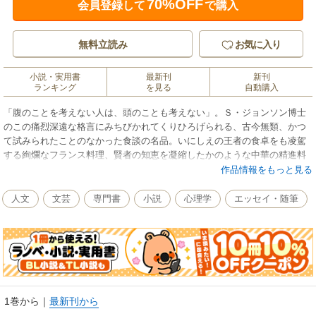
70%OFF
会員登録して
で購入
無料立読み
お気に入り
小説・実用書
最新刊
新刊
ランキング
を見る
自動購入
「腹のことを考えない人は、頭のことも考えない」。Ｓ・ジョンソン博士
のこの痛烈深遠な格言にみちびかれてくりひろげられる、古今無類、かつ
て試みられたことのなかった食談の名品。いにしえの王者の食卓をも凌駕
する絢爛なフランス料理、賢者の知恵を凝縮したかのような中華の精進料
理、さらには究極の内臓料理、はては人肉嗜食にいたるまで、食の諸相、
作品情報をもっと見る
その愉悦、その深淵、その極北をあますところなく描き尽した。情熱、体
験、描写……いまだ凌駕されざる巨人・開高健の一冊。
人文
文芸
専門書
小説
心理学
エッセイ・随筆
1巻から
｜
最新刊から