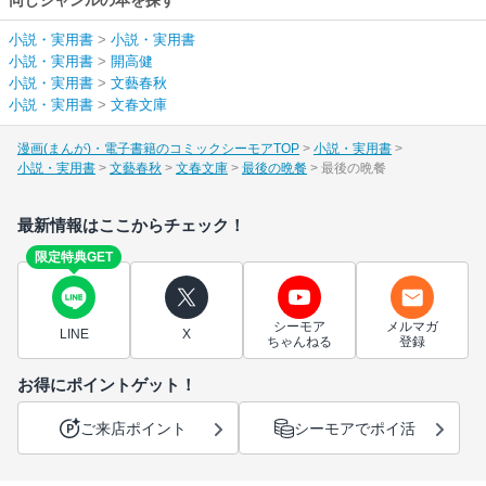
同じジャンルの本を探す
小説・実用書
>
小説・実用書
小説・実用書
>
開高健
小説・実用書
>
文藝春秋
小説・実用書
>
文春文庫
漫画(まんが)・電子書籍のコミックシーモアTOP
小説・実用書
小説・実用書
文藝春秋
文春文庫
最後の晩餐
最後の晩餐
最新情報はここからチェック！
限定特典GET
シーモア
メルマガ
LINE
X
ちゃんねる
登録
お得にポイントゲット！
ご来店ポイント
シーモアでポイ活