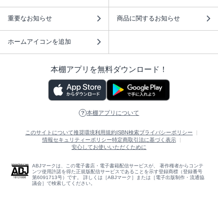
重要なお知らせ
商品に関するお知らせ
ホームアイコンを追加
本棚アプリを無料ダウンロード！
本棚アプリについて
このサイトについて
推奨環境
利用規約
ISBN検索
プライバシーポリシー
情報セキュリティーポリシー
特定商取引法に基づく表示
安心してお使いいただくために
ABJマークは、この電子書店・電子書籍配信サービスが、 著作権者からコンテ
ンツ使用許諾を得た正規版配信サービスであることを示す登録商標（登録番号
第6091713号）です。 詳しくは［ABJマーク］または［電子出版制作・流通協
議会］で検索してください。
(C)NTTソルマーレ