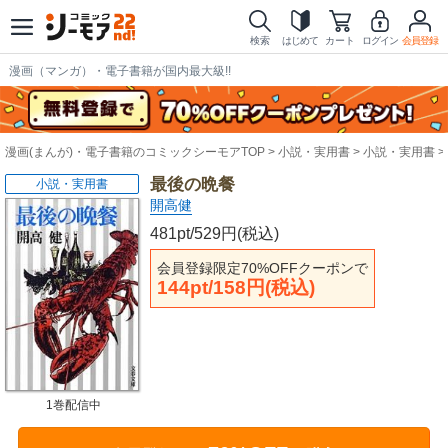
検索
はじめて
カート
ログイン
会員登録
漫画（マンガ）・電子書籍が国内最大級!!
漫画(まんが)・電子書籍のコミックシーモアTOP
小説・実用書
小説・実用書
最後の晩餐
小説・実用書
開高健
481pt/529円(税込)
会員登録限定70%OFFクーポンで
144pt/158円(税込)
1巻配信中