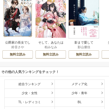
公爵家の長女でし
そして、あなたは
影まで愛して
鈴音さや
柏みなみ
影山優佳
た
私を捨てる
無料立読み
無料立読み
無料立読み
その他の人気ランキングをチェック！
総合ランキング
メディア化
少女・女性
少年・青年
TL・レディコミ
BL