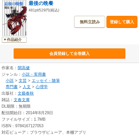
最後の晩餐
481pt/529円(税込)
無料立読み
登録して購入
作品紹介
会員登録して全巻購入
作家名：
開高健
ジャンル：
小説・実用書
小説
>
文芸
>
エッセイ・随筆
専門書
>
人文
>
心理学
出版社：
文藝春秋
雑誌：
文春文庫
DL期限：無期限
配信開始日：2014年8月29日
ファイルサイズ：1.7MB
ISBN：9784167127053
対応ビューア：ブラウザビューア、本棚アプリ