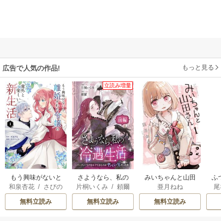
もっと見る
広告で人気の作品!
立読み増量
もう興味がないと
さようなら、私の
みいちゃんと山田
ふ
和泉杏花
/
さびの
片桐いくみ
/
頼爾
亜月ねね
尾
離婚された令嬢の
冷遇生活 ～パーテ
さん
は
ぶち
意外と楽しい新生
ィーで声をかけて
雛
無料立読み
無料立読み
無料立読み
活
きたのがヤバい男
だった件